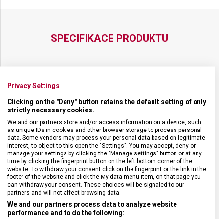
SPECIFIKACE PRODUKTU
Privacy Settings
DRUH ZBOŽÍ
Kuchyňské vybavení
Clicking on the "Deny" button retains the default setting of only
strictly necessary cookies.
ZÁRUKA
24 měsíců
We and our partners store and/or access information on a device, such
as unique IDs in cookies and other browser storage to process personal
data. Some vendors may process your personal data based on legitimate
HMOTNOST
185 g
interest, to object to this open the "Settings". You may accept, deny or
manage your settings by clicking the "Manage settings" button or at any
time by clicking the fingerprint button on the left bottom corner of the
TYP OSTŘÍ
Dutý výbrus
website. To withdraw your consent click on the fingerprint or the link in the
footer of the website and click the My data menu item, on that page you
can withdraw your consent. These choices will be signaled to our
partners and will not affect browsing data.
MATERIÁL RUKOJETI
Termoplast (TPE)
We and our partners process data to analyze website
performance and to do the following: