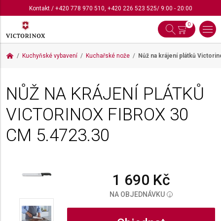
Kontakt
/
+420 778 970 510
,
+420 226 523 525
/ 9:00 - 20:00
0
Kuchyňské vybavení
Kuchařské nože
Nůž na krájení plátků Victori
NŮŽ NA KRÁJENÍ PLÁTKŮ
VICTORINOX FIBROX 30
CM
5.4723.30
1 690 Kč
NA OBJEDNÁVKU
i