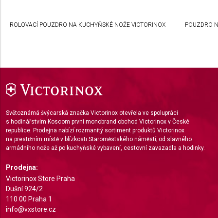
Create profiles to personalise content
ROLOVACÍ POUZDRO NA KUCHYŇSKÉ NOŽE VICTORINOX
POUZDRO N
Use profiles to select personalised content
Measure advertising performance
Measure content performance
Understand audiences through statistics or
combinations of data from different sources
Světoznámá švýcarská značka Victorinox otevřela ve spolupráci
Develop and improve services
s hodinářstvím Koscom první monobrand obchod Victorinox v České
republice. Prodejna nabízí rozmanitý sortiment produktů Victorinox
Use limited data to select content
na prestižním místě v blízkosti Staroměstského náměstí; od slavného
armádního nože až po kuchyňské vybavení, cestovní zavazadla a hodinky.
IAB Special Features:
Prodejna:
Use precise geolocation data
Victorinox Store Praha
Identify devices based on information actively
Dušní 924/2
requested
110 00 Praha 1
info@vxstore.cz
Non-IAB processing purposes: