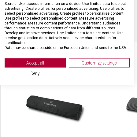
DÉLKA ČEPELE
30 cm
Store and/or access information on a device. Use limited data to select
advertising. Create profiles for personalised advertising. Use profiles to
select personalised advertising. Create profiles to personalise content.
BARVA
Černá
Use profiles to select personalised content. Measure advertising
performance. Measure content performance. Understand audiences
through statistics or combinations of data from different sources.
Develop and improve services. Use limited data to select content. Use
precise geolocation data. Actively scan device characteristics for
identification.
Data may be shared outside of the European Union and send to the USA.
Your consent and the cookie policy applies solely to this website/app.
View Partner List (2 IAB Vendors)
Accept all
Customize settings
SOUVISEJÍCÍ PRODUKTY
We use your data for the following purposes:
Deny
IAB processing purposes:
Store and/or access information on a device
Use limited data to select advertising
Create profiles for personalised advertising
Use profiles to select personalised
advertising