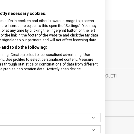
rictly necessary cookies.
ique IDs in cookies and other browser storage to process
e interest, to object to this open the "Settings". You may
 at any time by clicking the fingerprint button on the left
or the link in the footer of the website and click the My data
SPECIFIKACE PRODUKTU
signaled to our partners and will not affect browsing data.
and to do the following:
sing. Create profiles for personalised advertising. Use
tent. Use profiles to select personalised content. Measure
through statistics or combinations of data from different
se precise geolocation data. Actively scan device
yňské vybavení
MATERIÁL RUKOJETI
ěsíců
DÉLKA ČEPELE
g
BARVA
ované