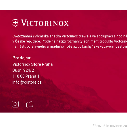
Identify devices based on information actively requested
Non-IAB processing purposes:
Necessary
Performance
Světoznámá švýcarská značka Victorinox otevřela ve spolupráci s hodi
v České republice. Prodejna nabízí rozmanitý sortiment produktů Victorin
Functional
náměstí; od slavného armádního nože až po kuchyňské vybavení, cestovn
Advertising
Prodejna:
Victorinox Store Praha
Dušní 924/2
110 00 Praha 1
info@vxstore.cz
Zároveň je povinen zae