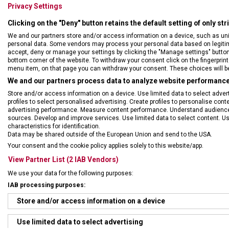
Privacy Settings
Clicking on the "Deny" button retains the default setting of only st
We and our partners store and/or access information on a device, such as un
personal data. Some vendors may process your personal data based on legitimat
accept, deny or manage your settings by clicking the "Manage settings" button or
bottom corner of the website. To withdraw your consent click on the fingerprint 
menu item, on that page you can withdraw your consent. These choices will be 
We and our partners process data to analyze website performance 
Store and/or access information on a device. Use limited data to select adverti
profiles to select personalised advertising. Create profiles to personalise con
advertising performance. Measure content performance. Understand audiences 
sources. Develop and improve services. Use limited data to select content. U
DRUH ZBOŽÍ
Kuch
characteristics for identification.
Data may be shared outside of the European Union and send to the USA.
Your consent and the cookie policy applies solely to this website/app.
ZÁRUKA
24 m
View Partner List (2 IAB Vendors)
We use your data for the following purposes:
HMOTNOST
104 
IAB processing purposes:
Store and/or access information on a device
TYP OSTŘÍ
Vlnk
Use limited data to select advertising