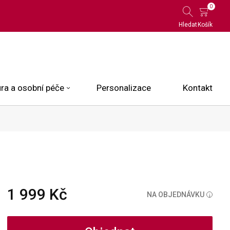
0
Hledat
Košík
ra a osobní péče
Personalizace
Kontakt
 Limited Edition
N.O.X.
ce
1 999 Kč
NA OBJEDNÁVKU
i