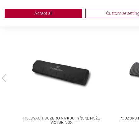
Create profiles for personalised advertising
Accept all
Customize settin
Use profiles to select personalised advertising
Create profiles to personalise content
Use profiles to select personalised content
Measure advertising performance
Measure content performance
Understand audiences through statistics or combinations of da
Develop and improve services
Use limited data to select content
ROLOVACÍ POUZDRO NA KUCHYŇSKÉ NOŽE
POUZDRO 
IAB Special Features:
VICTORINOX
Use precise geolocation data