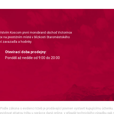
nářstvím Koscom první monobrand obchod Victorinox
ox na prestižním místě v blízkosti Staroměstského
í zavazadla a hodinky.
Otevírací doba prodejny:
Pondělí až neděle od 9:00 do 20:00
Podle zákona o evidenci tržeb je prodávající povinen vystavit kupujícímu účtenku.
vidovat přijatou tržbu u správce daně online, v případě technického výpadku pak 