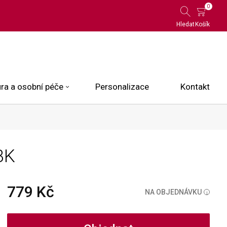
0
Hledat
Košík
ra a osobní péče
Personalizace
Kontakt
 Limited Edition
BK
N.O.X.
ce
779 Kč
NA OBJEDNÁVKU
i