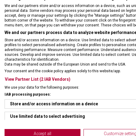
We and our partners store and/or access information on a device, such as un
personal data. Some vendors may process your personal data based on legitimat
accept, deny or manage your settings by clicking the "Manage settings" button or
bottom corner of the website. To withdraw your consent click on the fingerprint 
menu item, on that page you can withdraw your consent. These choices will be 
We and our partners process data to analyze website performance 
Store and/or access information on a device. Use limited data to select adverti
DRUH ZBOŽÍ
Kuch
profiles to select personalised advertising. Create profiles to personalise con
advertising performance. Measure content performance. Understand audiences 
sources. Develop and improve services. Use limited data to select content. U
ZÁRUKA
24 m
characteristics for identification.
Data may be shared outside of the European Union and send to the USA.
Your consent and the cookie policy applies solely to this website/app.
HMOTNOST
100 
View Partner List (2 IAB Vendors)
We use your data for the following purposes:
DÉLKA ČEPELE
21 
IAB processing purposes:
Store and/or access information on a device
Use limited data to select advertising
Create profiles for personalised advertising
Accept all
Customize settin