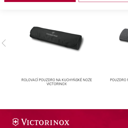
Use profiles to select personalised advertising
Create profiles to personalise content
Use profiles to select personalised content
Measure advertising performance
Measure content performance
Understand audiences through statistics or combinations of da
Develop and improve services
ROLOVACÍ POUZDRO NA KUCHYŇSKÉ NOŽE
POUZDRO 
VICTORINOX
Use limited data to select content
IAB Special Features:
Use precise geolocation data
Identify devices based on information actively requested
Non-IAB processing purposes: