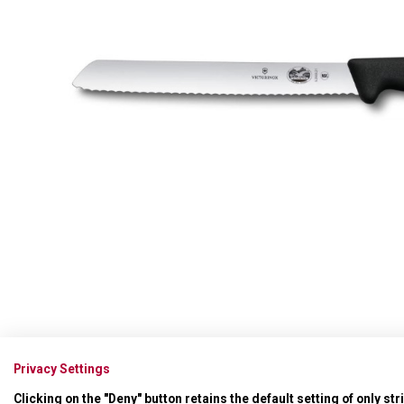
Swiss Card
Sady nožů
Všechno cestovní vybavení
Multifunkční kleště
Příbory
Všechny kapesní nože
Škrabky
Broušení nožů
Kované nože
Ostatní kuchyňské vybavení
Privacy Settings
Clicking on the "Deny" button retains the default setting of only st