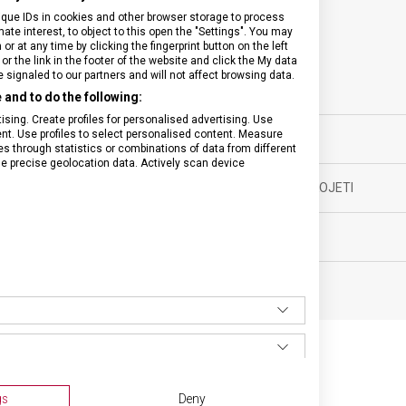
ique IDs in cookies and other browser storage to process
SPECIFIKACE PRODUKTU
e interest, to object to this open the "Settings". You may
 at any time by clicking the fingerprint button on the left
or the link in the footer of the website and click the My data
signaled to our partners and will not affect browsing data.
and to do the following:
sing. Create profiles for personalised advertising. Use
yňské vybavení
tent. Use profiles to select personalised content. Measure
TYP OSTŘÍ
through statistics or combinations of data from different
se precise geolocation data. Actively scan device
ěsíců
MATERIÁL RUKOJETI
g
BARVA
cm
SOUVISEJÍCÍ PRODUKTY
gs
Deny