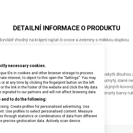
CM
CM
CM
DETAILNÍ INFORMACE O PRODUKTU
bzvlášť vhodný na krájení rajčat či ovoce a zeleniny s měkkou slupkou.
 cm
ukojeť z polypropylenu
9 cm
rictly necessary cookies.
ique IDs in cookies and other browser storage to process
nádobí, přesto doporučujeme ruční mytí. Abyste noži poskytli dlouhou 
e interest, to object to this open the "Settings". You may
dobí ihned po použití. Pokud necháte nůž delší dobu neumytý, slané neb
 at any time by clicking the fingerprint button on the left
skvrny. Při použití v myčce se ujistěte, že se nůž nedotýká jiných kovo
or the link in the footer of the website and click the My data
signaled to our partners and will not affect browsing data.
lediska se mohou používáním v myčce objevit změny intenzity barvy ruko
and to do the following:
sing. Create profiles for personalised advertising. Use
tent. Use profiles to select personalised content. Measure
through statistics or combinations of data from different
se precise geolocation data. Actively scan device