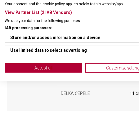
Your consent and the cookie policy applies solely to this website/app.
View Partner List (2 IAB Vendors)
We use your data for the following purposes:
IAB processing purposes:
Store and/or access information on a device
DRUH ZBOŽÍ
Kuch
Use limited data to select advertising
ZÁRUKA
24 m
Create profiles for personalised advertising
Accept all
Customize settin
Use profiles to select personalised advertising
HMOTNOST
28 g
Create profiles to personalise content
DÉLKA ČEPELE
11 
Use profiles to select personalised content
Measure advertising performance
Measure content performance