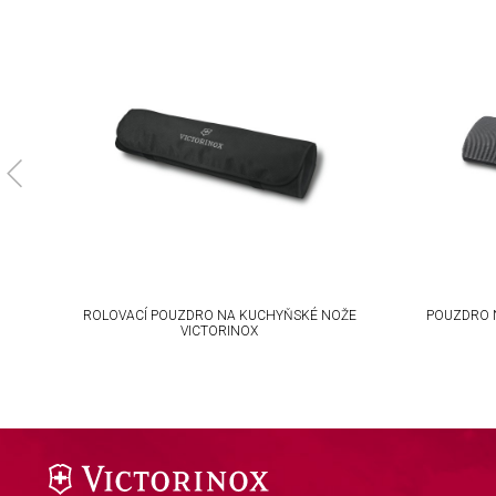
Understand audiences through statistics or combinations of da
Develop and improve services
Use limited data to select content
IAB Special Features:
Use precise geolocation data
Identify devices based on information actively requested
Non-IAB processing purposes:
Necessary
ROLOVACÍ POUZDRO NA KUCHYŇSKÉ NOŽE
POUZDRO 
Performance
VICTORINOX
Functional
Advertising