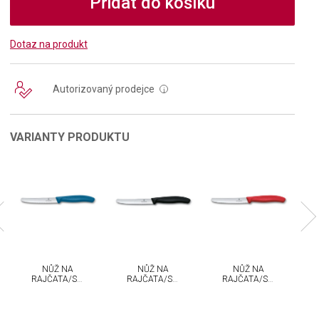
Přidat do košíku
Dotaz na produkt
Autorizovaný prodejce
i
VARIANTY PRODUKTU
NŮŽ NA
NŮŽ NA
NŮŽ NA
OVÁNÍ
RAJČATA/STOLOVÁNÍ
RAJČATA/STOLOVÁNÍ
RAJČATA/STOLOVÁNÍ
VICTORINOX
VICTORINOX
VICTORINOX
SWISS
SWISS
SWISS
CLASSIC 11
CLASSIC 11
CLASSIC 11