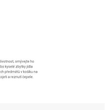
CM
CM
CM
životnost, omývejte ho
o kyselé zbytky jídla
vých předmětů v košíku na
jeti a reznutí čepele.