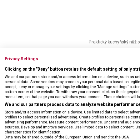
Praktický kuchyňský nůž o
• ocelová čepel dlouhá 11
Privacy Settings
• ergonomicky tvarovaná r
• celková délka nože: 21,
Clicking on the "Deny" button retains the default setting of only st
We and our partners store and/or access information on a device, such as un
Nůž je možno mýt v myčce 
personal data. Some vendors may process your personal data based on legitimat
vodou a prostředkem na ná
accept, deny or manage your settings by clicking the "Manage settings" button or
mohou zanechat na čepeli 
bottom corner of the website. To withdraw your consent click on the fingerprint 
menu item, on that page you can withdraw your consent. These choices will be 
příbory. Z dlouhodobého h
We and our partners process data to analyze website performance 
Store and/or access information on a device. Use limited data to select adverti
profiles to select personalised advertising. Create profiles to personalise con
advertising performance. Measure content performance. Understand audiences 
sources. Develop and improve services. Use limited data to select content. U
characteristics for identification.
Data may be shared outside of the European Union and send to the USA.