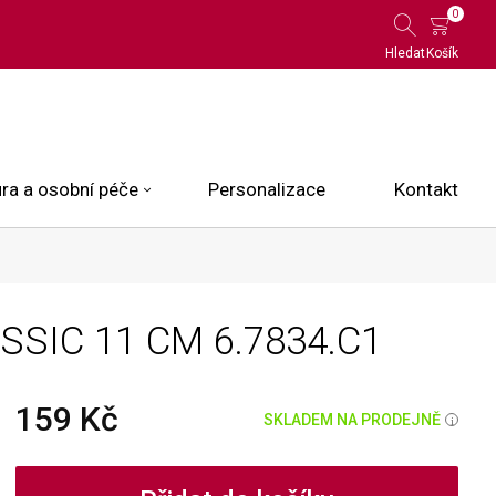
0
Hledat
Košík
ra a osobní péče
Personalizace
Kontakt
 Limited Edition
ASSIC 11 CM
6.7834.C1
N.O.X.
ce
159 Kč
SKLADEM NA PRODEJNĚ
i