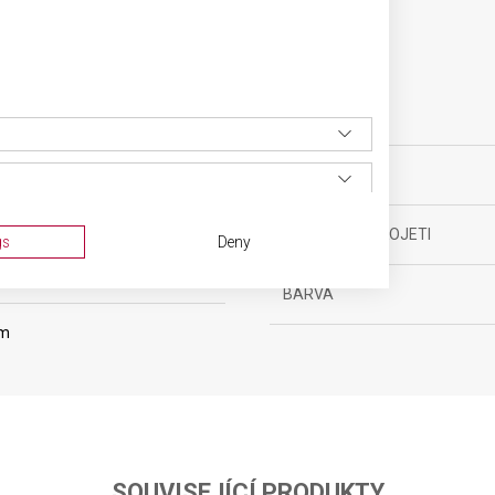
SPECIFIKACE PRODUKTU
yňské vybavení
TYP OSTŘÍ
ěsíců
MATERIÁL RUKOJETI
gs
Deny
BARVA
cm
SOUVISEJÍCÍ PRODUKTY