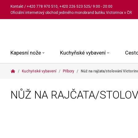
Kontakt
/
+420 778 970 510
,
+420 226 523 525
/ 9:00 - 20:00
Oficiální internetový obchod jediného monobrand butiku Victorinox v ČR
Kapesní nože
Kuchyňské vybavení
Cesto
Kuchyňské vybavení
Příbory
Nůž na rajčata/stolování Victori
Malé kapesní nože
Kuchařské nože
Kabinové kufry
Dámské
Střední kapesní nože
Univerzální nože
Kufry k odbavení
Pánské
NŮŽ NA RAJČATA/STOLOV
Velké kapesní nože
Steakové nože
Batohy
Všechny hodinky
Pouzdra a příslušenství
Nože na pečivo
Aktovky a kabelky
Outdoorové nože
Struhadla a nůžky
Kosmetické taštičky
Zahradní nože
Prkénka a stojany
Tašky a ledvinky