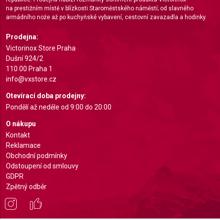
na prestižním místě v blízkosti Staroměstského náměstí; od slavného
Identify devices based on information actively
armádního nože až po kuchyňské vybavení, cestovní zavazadla a hodinky.
requested
Prodejna:
Non-IAB processing purposes:
Victorinox Store Praha
Necessary
Dušní 924/2
110 00 Praha 1
Performance
info@vxstore.cz
Functional
Otevírací doba prodejny:
Pondělí až neděle od 9:00 do 20:00
Advertising
O nákupu
Kontakt
Reklamace
Obchodní podmínky
Odstoupení od smlouvy
GDPR
Zpětný odběr