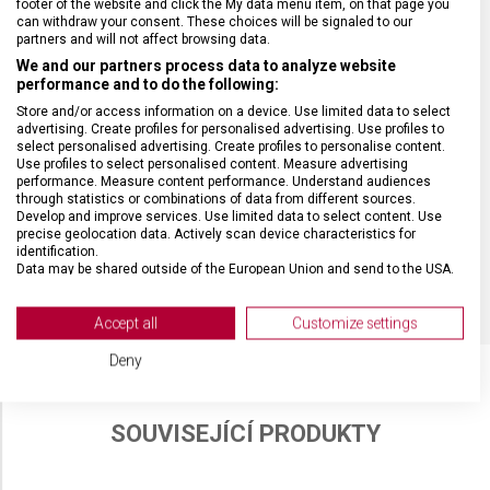
footer of the website and click the My data menu item, on that page you
can withdraw your consent. These choices will be signaled to our
HMOTNOST
20 g
partners and will not affect browsing data.
We and our partners process data to analyze website
performance and to do the following:
DÉLKA ČEPELE
8 cm
Store and/or access information on a device. Use limited data to select
advertising. Create profiles for personalised advertising. Use profiles to
TYP OSTŘÍ
Rovné
select personalised advertising. Create profiles to personalise content.
Use profiles to select personalised content. Measure advertising
performance. Measure content performance. Understand audiences
through statistics or combinations of data from different sources.
MATERIÁL RUKOJETI
Polypropylen (PP)
Develop and improve services. Use limited data to select content. Use
precise geolocation data. Actively scan device characteristics for
identification.
BARVA
Fialová
Data may be shared outside of the European Union and send to the USA.
Your consent and the cookie policy applies solely to this website/app.
View Partner List (2 IAB Vendors)
Accept all
Customize settings
We use your data for the following purposes:
Deny
IAB processing purposes:
Store and/or access information on a device
SOUVISEJÍCÍ PRODUKTY
Use limited data to select advertising