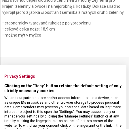
Nůž s rovnou čepelí dlouhou 8 centimetrů vhodný zejména pro
krájení zeleniny a ovoce i na nejdrobnější kostičky. Dokáže snadno
vykrojit jádro z jablka či odstranit semínka z různých druhů zeleniny.
• ergonomicky tvarovaná rukojeť z polypropylenu
• celková délka nože: 18,9 cm
• možno mýt v myčce
SPECIFIKACE PRODUKTU
Privacy Settings
Clicking on the "Deny" button retains the default setting of only
strictly necessary cookies.
We and our partners store and/or access information on a device, such
as unique IDs in cookies and other browser storage to process personal
DRUH ZBOŽÍ
Kuchyňské vybavení
data. Some vendors may process your personal data based on legitimate
interest, to object to this open the "Settings". You may accept, deny or
manage your settings by clicking the "Manage settings" button or at any
ZÁRUKA
24 měsíců
time by clicking the fingerprint button on the left bottom corner of the
website. To withdraw your consent click on the fingerprint or the link in the