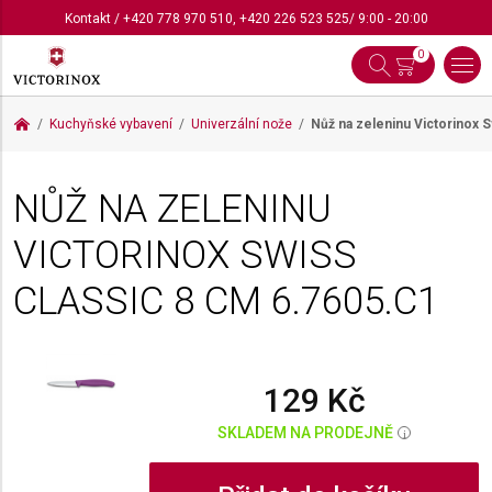
Kontakt
/
+420 778 970 510
,
+420 226 523 525
/ 9:00 - 20:00
0
Kuchyňské vybavení
Univerzální nože
Nůž na zeleninu Victorinox 
NŮŽ NA ZELENINU
VICTORINOX SWISS
CLASSIC 8 CM
6.7605.C1
129 Kč
SKLADEM NA PRODEJNĚ
i