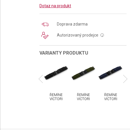
Dotaz na produkt
Doprava zdarma
Autorizovaný prodejce
i
VARIANTY PRODUKTU
a
Novinka
MÍNEK
ŘEMÍNEK
ŘEMÍNEK
ŘEMÍNEK
ŘEMÍNEK
CTORINOX
VICTORINOX
VICTORINOX
VICTORINOX
VICTORINOX