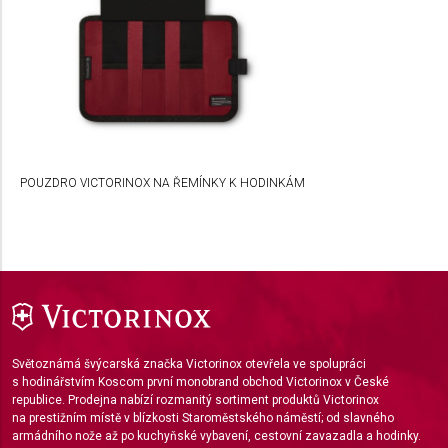
Use profiles to select personalised
advertising
Create profiles to personalise content
Use profiles to select personalised content
Measure advertising performance
POUZDRO VICTORINOX NA ŘEMÍNKY K HODINKÁM
Measure content performance
Understand audiences through statistics or
combinations of data from different sources
Develop and improve services
Use limited data to select content
Světoznámá švýcarská značka Victorinox otevřela ve spolupráci
IAB Special Features:
s hodinářstvím Koscom první monobrand obchod Victorinox v České
republice. Prodejna nabízí rozmanitý sortiment produktů Victorinox
Use precise geolocation data
na prestižním místě v blízkosti Staroměstského náměstí; od slavného
armádního nože až po kuchyňské vybavení, cestovní zavazadla a hodinky.