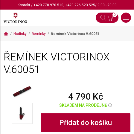
Kontakt
/
+420 778 970 510
,
+420 226 523 525
/ 9:00 - 20:00
0
Hodinky
Řemínky
Řemínek Victorinox
V.60051
ŘEMÍNEK VICTORINOX
V.60051
4 790 Kč
SKLADEM NA PRODEJNĚ
i
Přidat do košíku