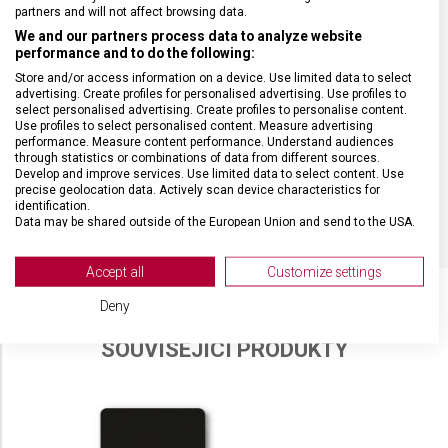
partners and will not affect browsing data.
We and our partners process data to analyze website
performance and to do the following:
Store and/or access information on a device. Use limited data to select
advertising. Create profiles for personalised advertising. Use profiles to
select personalised advertising. Create profiles to personalise content.
Use profiles to select personalised content. Measure advertising
performance. Measure content performance. Understand audiences
through statistics or combinations of data from different sources.
Develop and improve services. Use limited data to select content. Use
precise geolocation data. Actively scan device characteristics for
identification.
Data may be shared outside of the European Union and send to the USA.
Your consent and the cookie policy applies solely to this website/app.
View Partner List (2 IAB Vendors)
Accept all
Customize settings
We use your data for the following purposes:
Deny
IAB processing purposes:
SOUVISEJÍCÍ PRODUKTY
Store and/or access information on a device
Use limited data to select advertising
Create profiles for personalised advertising