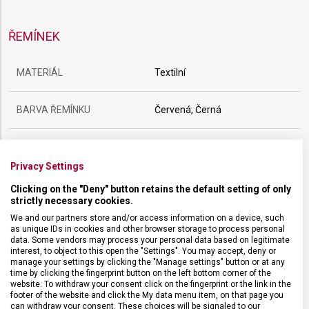
ŘEMÍNEK
MATERIÁL
Textilní
BARVA ŘEMÍNKU
Červená, Černá
SPONA
Trnová
Privacy Settings
BARVA SPONY
Černá
Clicking on the "Deny" button retains the default setting of only
strictly necessary cookies.
We and our partners store and/or access information on a device, such
ROZTEČ
21 mm
as unique IDs in cookies and other browser storage to process personal
data. Some vendors may process your personal data based on legitimate
interest, to object to this open the "Settings". You may accept, deny or
manage your settings by clicking the "Manage settings" button or at any
time by clicking the fingerprint button on the left bottom corner of the
website. To withdraw your consent click on the fingerprint or the link in the
footer of the website and click the My data menu item, on that page you
can withdraw your consent. These choices will be signaled to our