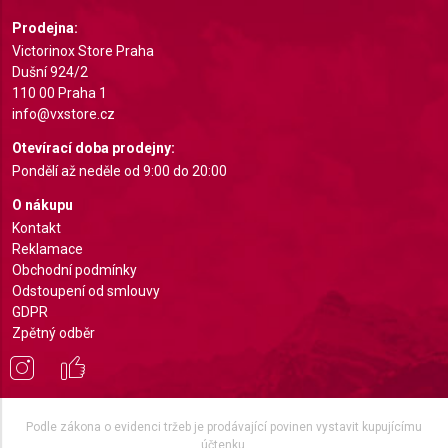
Identify devices based on information actively
requested
Prodejna:
Victorinox Store Praha
Non-IAB processing purposes:
Dušní 924/2
Necessary
110 00 Praha 1
info@vxstore.cz
Performance
Otevírací doba prodejny:
Functional
Pondělí až neděle od 9:00 do 20:00
O nákupu
Advertising
Kontakt
Reklamace
Obchodní podmínky
Odstoupení od smlouvy
GDPR
Zpětný odběr
Podle zákona o evidenci tržeb je prodávající povinen vystavit kupujícímu
účtenku.