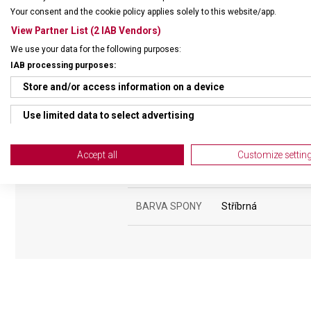
Your consent and the cookie policy applies solely to this website/app.
ŘEMÍNEK
View Partner List (2 IAB Vendors)
We use your data for the following purposes:
MATERIÁL
Kaučukový
IAB processing purposes:
Store and/or access information on a device
BARVA ŘEMÍNKU
Červená, Černá
Use limited data to select advertising
ROZTEČ
21 mm
Create profiles for personalised advertising
Accept all
Customize settin
SPONA
Trnová
Use profiles to select personalised advertising
Create profiles to personalise content
BARVA SPONY
Stříbrná
Use profiles to select personalised content
Measure advertising performance
Measure content performance