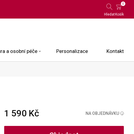
0
Hledat
Košík
ra a osobní péče
Personalizace
Kontakt
 Limited Edition
N.O.X.
ce
1 590 Kč
NA OBJEDNÁVKU
i