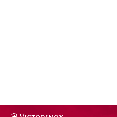
Understand audiences through statistics or combinations of da
Develop and improve services
Use limited data to select content
IAB Special Features:
Use precise geolocation data
Identify devices based on information actively requested
Non-IAB processing purposes:
Necessary
Performance
Functional
Advertising