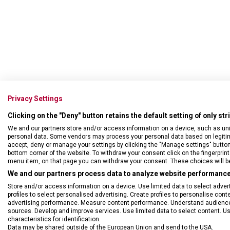
Privacy Settings
Clicking on the "Deny" button retains the default setting of only st
We and our partners store and/or access information on a device, such as un
personal data. Some vendors may process your personal data based on legitimat
accept, deny or manage your settings by clicking the "Manage settings" button or
bottom corner of the website. To withdraw your consent click on the fingerprint 
menu item, on that page you can withdraw your consent. These choices will be 
We and our partners process data to analyze website performance 
DRUH ZBOŽÍ
Řem
Store and/or access information on a device. Use limited data to select adverti
profiles to select personalised advertising. Create profiles to personalise con
advertising performance. Measure content performance. Understand audiences 
sources. Develop and improve services. Use limited data to select content. U
characteristics for identification.
Data may be shared outside of the European Union and send to the USA.