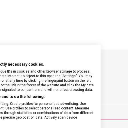
VICTORINOX
VICTORINOX
VICTORINOX
rictly necessary cookies.
SPECIFIKACE PRODUKTU
ique IDs in cookies and other browser storage to process
e interest, to object to this open the "Settings". You may
 at any time by clicking the fingerprint button on the left
or the link in the footer of the website and click the My data
signaled to our partners and will not affect browsing data.
and to do the following:
ínky
ZÁRUKA
sing. Create profiles for personalised advertising. Use
tent. Use profiles to select personalised content. Measure
through statistics or combinations of data from different
se precise geolocation data. Actively scan device