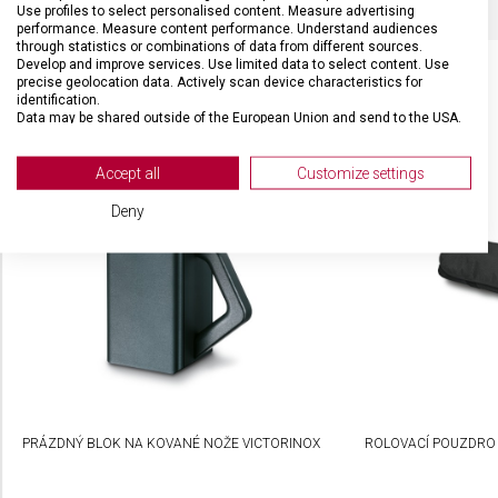
Use profiles to select personalised content. Measure advertising
performance. Measure content performance. Understand audiences
through statistics or combinations of data from different sources.
Develop and improve services. Use limited data to select content. Use
precise geolocation data. Actively scan device characteristics for
identification.
Data may be shared outside of the European Union and send to the USA.
SOUVISEJÍCÍ PRODUKTY
Your consent and the cookie policy applies solely to this website/app.
View Partner List (2 IAB Vendors)
Accept all
Customize settings
We use your data for the following purposes:
Deny
IAB processing purposes:
Store and/or access information on a device
Use limited data to select advertising
Create profiles for personalised advertising
Use profiles to select personalised
advertising
PRÁZDNÝ BLOK NA KOVANÉ NOŽE VICTORINOX
ROLOVACÍ POUZDRO
Create profiles to personalise content