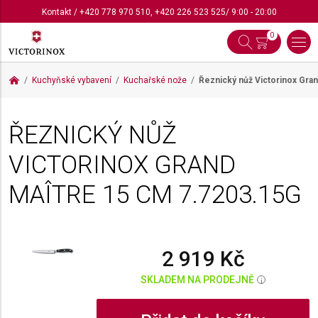
Kontakt
/
+420 778 970 510
,
+420 226 523 525
/ 9:00 - 20:00
0
Kuchyňské vybavení
Kuchařské nože
Řeznický nůž Victorinox Gra
ŘEZNICKÝ NŮŽ
VICTORINOX GRAND
MAÎTRE 15 CM
7.7203.15G
2 919 Kč
SKLADEM NA PRODEJNĚ
i