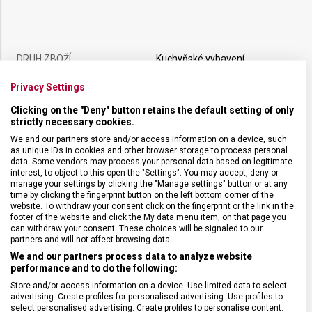
DRUH ZBOŽÍ
Kuchyňské vybavení
Privacy Settings
ZÁRUKA
24 měsíců
Clicking on the "Deny" button retains the default setting of only
strictly necessary cookies.
HMOTNOST
179 g
We and our partners store and/or access information on a device, such
as unique IDs in cookies and other browser storage to process personal
data. Some vendors may process your personal data based on legitimate
DÉLKA ČEPELE
15 cm
interest, to object to this open the "Settings". You may accept, deny or
manage your settings by clicking the "Manage settings" button or at any
time by clicking the fingerprint button on the left bottom corner of the
website. To withdraw your consent click on the fingerprint or the link in the
TYP OSTŘÍ
Rovné
footer of the website and click the My data menu item, on that page you
can withdraw your consent. These choices will be signaled to our
partners and will not affect browsing data.
MATERIÁL RUKOJETI
Polyoxymetylen (POM)
We and our partners process data to analyze website
performance and to do the following:
BARVA
Černá
Store and/or access information on a device. Use limited data to select
advertising. Create profiles for personalised advertising. Use profiles to
select personalised advertising. Create profiles to personalise content.