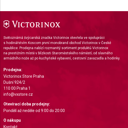
Use profiles to select personalised content
Measure advertising performance
Measure content performance
Understand audiences through statistics or
Světoznámá švýcarská značka Victorinox otevřela ve spolupráci
combinations of data from different sources
s hodinářstvím Koscom první monobrand obchod Victorinox v České
republice. Prodejna nabízí rozmanitý sortiment produktů Victorinox
na prestižním místě v blízkosti Staroměstského náměstí; od slavného
Develop and improve services
armádního nože až po kuchyňské vybavení, cestovní zavazadla a hodinky.
Use limited data to select content
Prodejna:
IAB Special Features:
Victorinox Store Praha
Dušní 924/2
Use precise geolocation data
110 00 Praha 1
info@vxstore.cz
Identify devices based on information actively
requested
Otevírací doba prodejny:
Pondělí až neděle od 9:00 do 20:00
Non-IAB processing purposes:
Necessary
O nákupu
Kontakt