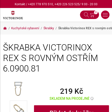
Kontakt
/
+420 778 970 510
,
+420 226 523 525
/ 9:00 - 20:00
0
Kuchyňské vybavení
Škrabky
Škrabka Victorinox REX s rovným ost
ŠKRABKA VICTORINOX
REX S ROVNÝM OSTŘÍM
6.0900.81
219 Kč
SKLADEM NA PRODEJNĚ
i