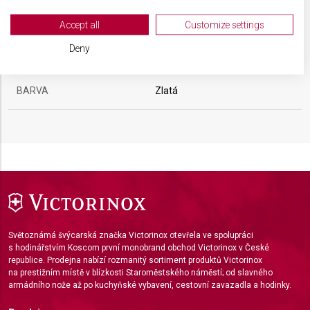
Your consent and the cookie policy applies solely to this website/app.
HMOTNOST
14 g
View Partner List (2 IAB Vendors)
Accept all
Customize settings
We use your data for the following purposes:
Deny
VELIKOST
11 x 6,5 x 1,2 cm
IAB processing purposes:
Store and/or access information on a device
BARVA
Zlatá
Use limited data to select advertising
Create profiles for personalised advertising
Use profiles to select personalised
advertising
Create profiles to personalise content
Use profiles to select personalised content
Světoznámá švýcarská značka Victorinox otevřela ve spolupráci
s hodinářstvím Koscom první monobrand obchod Victorinox v České
republice. Prodejna nabízí rozmanitý sortiment produktů Victorinox
Measure advertising performance
na prestižním místě v blízkosti Staroměstského náměstí; od slavného
armádního nože až po kuchyňské vybavení, cestovní zavazadla a hodinky.
Measure content performance