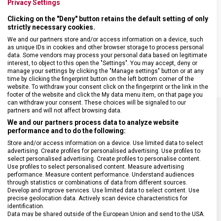
Lehká škrabka Victorinox s rovným ostřím.
Privacy Settings
Clicking on the "Deny" button retains the default setting of only
• příčná čepel z nerezové ocele
strictly necessary cookies.
• ergonomicky tvarovaná rukojeť z hliníku
• rozměry 110 x 65 x 12 milimetrů
We and our partners store and/or access information on a device, such
as unique IDs in cookies and other browser storage to process personal
• s odstraňovačem bramborových oček
data. Some vendors may process your personal data based on legitimate
• nevhodné pro mytí v myčce
interest, to object to this open the "Settings". You may accept, deny or
manage your settings by clicking the "Manage settings" button or at any
time by clicking the fingerprint button on the left bottom corner of the
website. To withdraw your consent click on the fingerprint or the link in the
footer of the website and click the My data menu item, on that page you
can withdraw your consent. These choices will be signaled to our
partners and will not affect browsing data.
We and our partners process data to analyze website
SPECIFIKACE PRODUKTU
performance and to do the following:
Store and/or access information on a device. Use limited data to select
advertising. Create profiles for personalised advertising. Use profiles to
select personalised advertising. Create profiles to personalise content.
Use profiles to select personalised content. Measure advertising
performance. Measure content performance. Understand audiences
DRUH ZBOŽÍ
Kuchyňské vybavení
through statistics or combinations of data from different sources.
Develop and improve services. Use limited data to select content. Use
precise geolocation data. Actively scan device characteristics for
ZÁRUKA
24 měsíců
identification.
Data may be shared outside of the European Union and send to the USA.