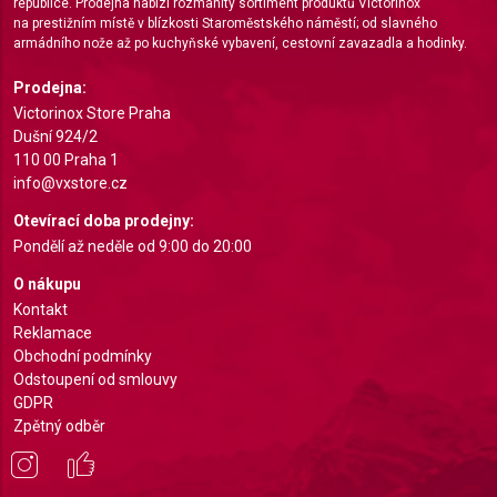
republice. Prodejna nabízí rozmanitý sortiment produktů Victorinox
Measure content performance
na prestižním místě v blízkosti Staroměstského náměstí; od slavného
armádního nože až po kuchyňské vybavení, cestovní zavazadla a hodinky.
Understand audiences through statistics or
combinations of data from different sources
Prodejna:
Victorinox Store Praha
Develop and improve services
Dušní 924/2
110 00 Praha 1
Use limited data to select content
info@vxstore.cz
IAB Special Features:
Otevírací doba prodejny:
Use precise geolocation data
Pondělí až neděle od 9:00 do 20:00
Identify devices based on information actively
O nákupu
requested
Kontakt
Reklamace
Non-IAB processing purposes:
Obchodní podmínky
Necessary
Odstoupení od smlouvy
GDPR
Performance
Zpětný odběr
Functional