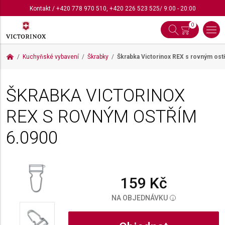
Kontakt
/
+420 778 970 510
,
+420 226 523 525
/ 9:00 - 20:00
0
Kuchyňské vybavení
Škrabky
Škrabka Victorinox REX s rovným ost
ŠKRABKA VICTORINOX
REX S ROVNÝM OSTŘÍM
6.0900
159 Kč
NA OBJEDNÁVKU
i