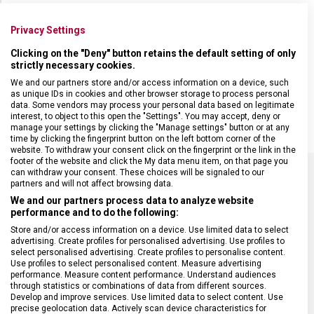
Lehká škrabka Victorinox s rovným ostřím.
Privacy Settings
• příčná čepel z nerezové ocele
Clicking on the "Deny" button retains the default setting of only
• ergonomicky tvarovaná rukojeť z hliníku
strictly necessary cookies.
• rozměry 110 x 65 x 12 milimetrů
We and our partners store and/or access information on a device, such
• s odstraňovačem bramborových oček
as unique IDs in cookies and other browser storage to process personal
• nevhodné pro mytí v myčce
data. Some vendors may process your personal data based on legitimate
interest, to object to this open the "Settings". You may accept, deny or
manage your settings by clicking the "Manage settings" button or at any
time by clicking the fingerprint button on the left bottom corner of the
website. To withdraw your consent click on the fingerprint or the link in the
footer of the website and click the My data menu item, on that page you
can withdraw your consent. These choices will be signaled to our
partners and will not affect browsing data.
SPECIFIKACE PRODUKTU
We and our partners process data to analyze website
performance and to do the following:
Store and/or access information on a device. Use limited data to select
advertising. Create profiles for personalised advertising. Use profiles to
select personalised advertising. Create profiles to personalise content.
Use profiles to select personalised content. Measure advertising
DRUH ZBOŽÍ
Kuchyňské vybavení
performance. Measure content performance. Understand audiences
through statistics or combinations of data from different sources.
Develop and improve services. Use limited data to select content. Use
ZÁRUKA
24 měsíců
precise geolocation data. Actively scan device characteristics for