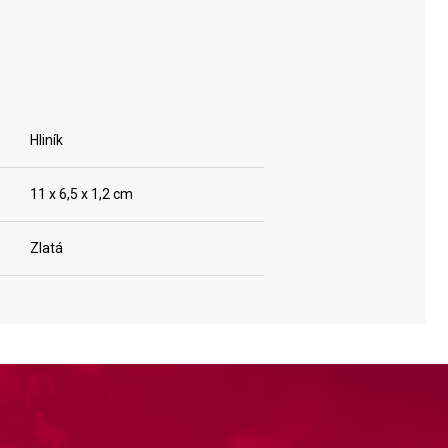
Hliník
11 x 6,5 x 1,2 cm
Zlatá