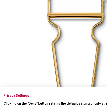
Swiss Card
Sady nožů
Všechno cestovní vybavení
Multifunkční kleště
Příbory
Všechny kapesní nože
Škrabky
Broušení nožů
Kované nože
Ostatní kuchyňské vybavení
Privacy Settings
Clicking on the "Deny" button retains the default setting of only st