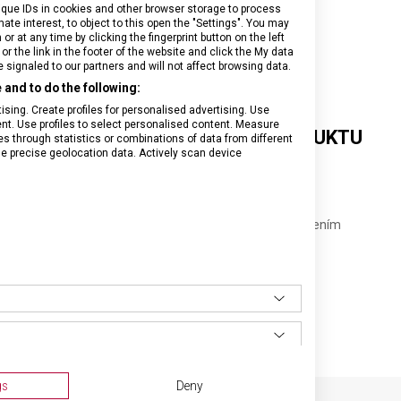
VICTORINOX
VICTORINOX
VICTORINOX
ique IDs in cookies and other browser storage to process
REX S
REX S
REX S
e interest, to object to this open the "Settings". You may
ROVNÝM
ROVNÝM
ROVNÝM
 at any time by clicking the fingerprint button on the left
OSTŘÍM
OSTŘÍM
OSTŘÍM
or the link in the footer of the website and click the My data
signaled to our partners and will not affect browsing data.
and to do the following:
sing. Create profiles for personalised advertising. Use
tent. Use profiles to select personalised content. Measure
DETAILNÍ INFORMACE O PRODUKTU
through statistics or combinations of data from different
se precise geolocation data. Actively scan device
Lehká škrabka Victorinox s rovným ostřím.
• příčná čepel z nerezové ocele
• ergonomicky tvarovaná rukojeť z hliníku se zlacením
• rozměry 110 x 65 x 12 milimetrů
• s odstraňovačem bramborových oček
• nevhodné pro mytí v myčce
gs
Deny