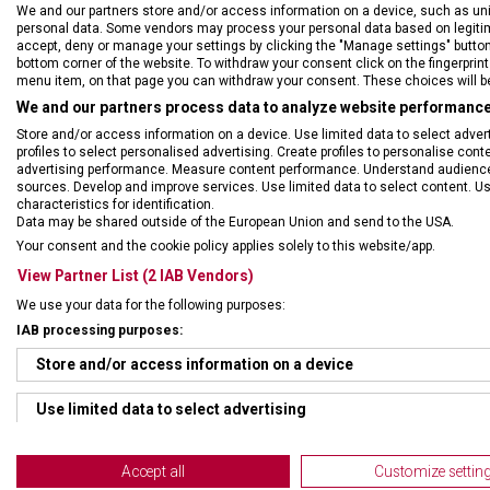
We and our partners store and/or access information on a device, such as un
personal data. Some vendors may process your personal data based on legitimat
accept, deny or manage your settings by clicking the "Manage settings" button or
bottom corner of the website. To withdraw your consent click on the fingerprint 
menu item, on that page you can withdraw your consent. These choices will be 
We and our partners process data to analyze website performance 
Store and/or access information on a device. Use limited data to select adverti
profiles to select personalised advertising. Create profiles to personalise con
advertising performance. Measure content performance. Understand audiences 
sources. Develop and improve services. Use limited data to select content. U
characteristics for identification.
Data may be shared outside of the European Union and send to the USA.
Your consent and the cookie policy applies solely to this website/app.
View Partner List (2 IAB Vendors)
We use your data for the following purposes:
IAB processing purposes:
Store and/or access information on a device
Use limited data to select advertising
Create profiles for personalised advertising
Accept all
Customize settin