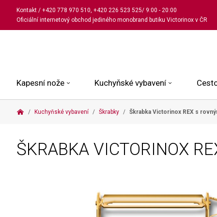
Kontakt
/
+420 778 970 510
,
+420 226 523 525
/ 9:00 - 20:00
Oficiální internetový obchod jediného monobrand butiku Victorinox v ČR
Kapesní nože
Kuchyňské vybavení
Cesto
Kuchyňské vybavení
Škrabky
Škrabka Victorinox REX s rovn
Malé kapesní nože
Kuchařské nože
Kabinové kufry
Dámské
Střední kapesní nože
Univerzální nože
Kufry k odbavení
Pánské
ŠKRABKA VICTORINOX R
Velké kapesní nože
Steakové nože
Batohy
Všechny hodinky
Pouzdra a příslušenství
Nože na pečivo
Aktovky a kabelky
Outdoorové nože
Struhadla a nůžky
Kosmetické taštičky
Zahradní nože
Prkénka a stojany
Tašky a ledvinky