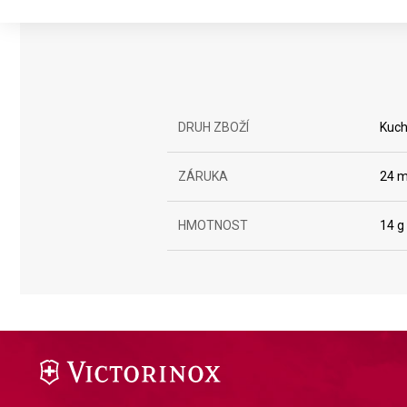
Use profiles to select personalised advertising
Create profiles to personalise content
Use profiles to select personalised content
Measure advertising performance
DRUH ZBOŽÍ
Kuch
Measure content performance
ZÁRUKA
24 m
Understand audiences through statistics or combinations of da
HMOTNOST
14 g
Develop and improve services
Use limited data to select content
IAB Special Features:
Use precise geolocation data
Identify devices based on information actively requested
Non-IAB processing purposes: