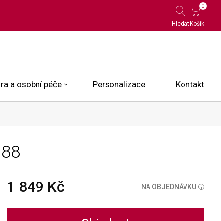
0
Hledat
Košík
ra a osobní péče
Personalizace
Kontakt
 Limited Edition
.88
N.O.X.
ce
1 849 Kč
NA OBJEDNÁVKU
i