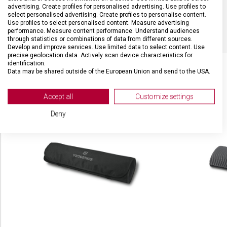
advertising. Create profiles for personalised advertising. Use profiles to
select personalised advertising. Create profiles to personalise content.
BARVA
Černá
Use profiles to select personalised content. Measure advertising
performance. Measure content performance. Understand audiences
through statistics or combinations of data from different sources.
Develop and improve services. Use limited data to select content. Use
precise geolocation data. Actively scan device characteristics for
identification.
Data may be shared outside of the European Union and send to the USA.
Your consent and the cookie policy applies solely to this website/app.
SOUVISEJÍCÍ PRODUKTY
View Partner List (2 IAB Vendors)
Accept all
Customize settings
We use your data for the following purposes:
Deny
IAB processing purposes:
Store and/or access information on a device
Use limited data to select advertising
Create profiles for personalised advertising
Use profiles to select personalised
advertising