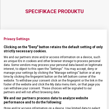
SPECIFIKACE PRODUKTU
DRUH ZBOŽÍ
Kuchyňské vybavení
Privacy Settings
Clicking on the "Deny" button retains the default setting of only
ZÁRUKA
24 měsíců
strictly necessary cookies.
We and our partners store and/or access information on a device, such
as unique IDs in cookies and other browser storage to process personal
HMOTNOST
31 g
data. Some vendors may process your personal data based on legitimate
interest, to object to this open the "Settings". You may accept, deny or
manage your settings by clicking the "Manage settings" button or at any
time by clicking the fingerprint button on the left bottom corner of the
TYP OSTŘÍ
Vlnkované
website. To withdraw your consent click on the fingerprint or the link in the
footer of the website and click the My data menu item, on that page you
can withdraw your consent. These choices will be signaled to our
MATERIÁL RUKOJETI
Plast (PPC)
partners and will not affect browsing data.
We and our partners process data to analyze website
performance and to do the following:
DÉLKA ČEPELE
12 cm
Store and/or access information on a device. Use limited data to select