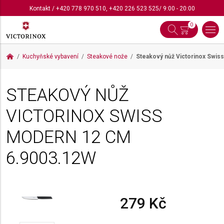
Kontakt
/
+420 778 970 510
,
+420 226 523 525
/ 9:00 - 20:00
0
Kuchyňské vybavení
Steakové nože
Steakový nůž Victorinox Swi
STEAKOVÝ NŮŽ
VICTORINOX SWISS
MODERN 12 CM
6.9003.12W
279 Kč