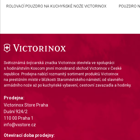
Create profiles to personalise content
ROLOVACÍ POUZDRO NA KUCHYŇSKÉ NOŽE VICTORINOX
POUZDRO N
Use profiles to select personalised content
Measure advertising performance
Measure content performance
Understand audiences through statistics or
combinations of data from different sources
Světoznámá švýcarská značka Victorinox otevřela ve spolupráci
s hodinářstvím Koscom první monobrand obchod Victorinox v České
Develop and improve services
republice. Prodejna nabízí rozmanitý sortiment produktů Victorinox
na prestižním místě v blízkosti Staroměstského náměstí; od slavného
Use limited data to select content
armádního nože až po kuchyňské vybavení, cestovní zavazadla a hodinky.
IAB Special Features:
Prodejna:
Use precise geolocation data
Victorinox Store Praha
Dušní 924/2
Identify devices based on information actively
110 00 Praha 1
requested
info@vxstore.cz
Non-IAB processing purposes:
Otevírací doba prodejny: