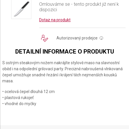
Omlouváme se - tento produkt již není k
dispozici
Dotaz na produkt
Autorizovaný prodejce
i
DETAILNÍ INFORMACE O PRODUKTU
S ostrým steakovým nožem nakrájíte stylově maso na slavnostní
oběd i na odpolední grilovací party. Precizně nabroušená vlnkovaná
čepel umožňuje snadné řezání i krájení těch nejmenších kousků
masa.
• ocelová čepel dlouhá 12 cm
• plastová rukojeť
• vhodné do myčky