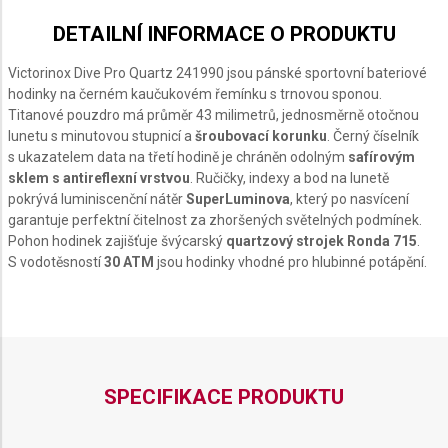
DETAILNÍ INFORMACE O PRODUKTU
Victorinox Dive Pro Quartz 241990 jsou pánské sportovní bateriové
hodinky na černém kaučukovém řemínku s trnovou sponou.
Titanové pouzdro má průměr 43 milimetrů, jednosměrně otočnou
lunetu s minutovou stupnicí a
šroubovací korunku
. Černý číselník
s ukazatelem data na třetí hodině je chráněn odolným
safírovým
sklem s antireflexní vrstvou
. Ručičky, indexy a bod na lunetě
pokrývá luminiscenční nátěr
SuperLuminova
, který po nasvícení
garantuje perfektní čitelnost za zhoršených světelných podmínek.
Pohon hodinek zajišťuje švýcarský
quartzový strojek Ronda 715
.
S vodotěsností
30 ATM
jsou hodinky vhodné pro hlubinné potápění.
SPECIFIKACE PRODUKTU