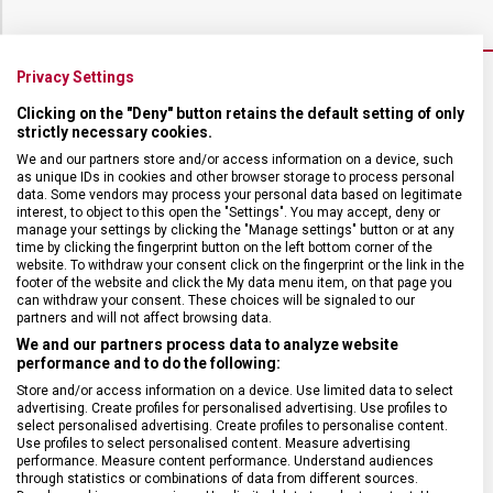
Privacy Settings
Clicking on the "Deny" button retains the default setting of only
VELIKOST
strictly necessary cookies.
We and our partners store and/or access information on a device, such
POUZDRO
43 mm
as unique IDs in cookies and other browser storage to process personal
data. Some vendors may process your personal data based on legitimate
interest, to object to this open the "Settings". You may accept, deny or
manage your settings by clicking the "Manage settings" button or at any
TLOUŠŤKA
14 mm
time by clicking the fingerprint button on the left bottom corner of the
website. To withdraw your consent click on the fingerprint or the link in the
footer of the website and click the My data menu item, on that page you
can withdraw your consent. These choices will be signaled to our
partners and will not affect browsing data.
We and our partners process data to analyze website
performance and to do the following:
Store and/or access information on a device. Use limited data to select
advertising. Create profiles for personalised advertising. Use profiles to
select personalised advertising. Create profiles to personalise content.
Use profiles to select personalised content. Measure advertising
performance. Measure content performance. Understand audiences
through statistics or combinations of data from different sources.