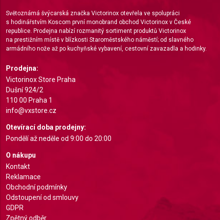
Světoznámá švýcarská značka Victorinox otevřela ve spolupráci
s hodinářstvím Koscom první monobrand obchod Victorinox v České
republice. Prodejna nabízí rozmanitý sortiment produktů Victorinox
na prestižním místě v blízkosti Staroměstského náměstí; od slavného
armádního nože až po kuchyňské vybavení, cestovní zavazadla a hodinky.
Prodejna:
Victorinox Store Praha
Dušní 924/2
110 00 Praha 1
info@vxstore.cz
Otevírací doba prodejny:
Pondělí až neděle od 9:00 do 20:00
O nákupu
Kontakt
Reklamace
Obchodní podmínky
Odstoupení od smlouvy
GDPR
Zpětný odběr