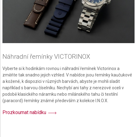
Advertising
Náhradní řemínky VICTORINOX
Vyberte si k hodinkám rovnou i náhradní řemínek Victorinox a
změňte tak snadno jejich vzhled. V nabídce jsou řemínky kaučukové
a kožené, k dispozici v různých barvách, abyste je mohli sladit
například s barvou číselníku. Nechybí ani tahy z nerezové oceli v
podobě klasického náramku nebo milánského tahu či textilní
(paracord) řemínky známé především z kolekce I.N.O.X.
Prozkoumat nabídku