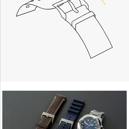
Measure content performance
Understand audiences through statistics or
combinations of data from different sources
Develop and improve services
Use limited data to select content
IAB Special Features:
Use precise geolocation data
Identify devices based on information actively
requested
Non-IAB processing purposes:
Necessary
Performance
Functional