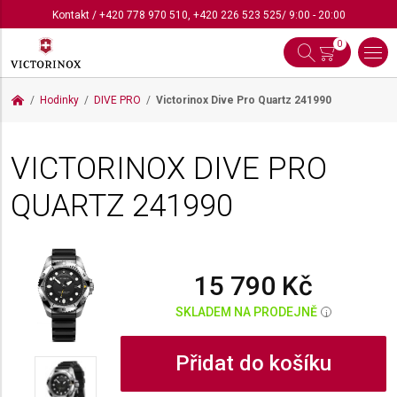
Kontakt
/
+420 778 970 510
,
+420 226 523 525
/ 9:00 - 20:00
0
Hodinky
DIVE PRO
Victorinox Dive Pro Quartz
241990
VICTORINOX DIVE PRO
QUARTZ
241990
15 790 Kč
SKLADEM NA PRODEJNĚ
i
Přidat do košíku