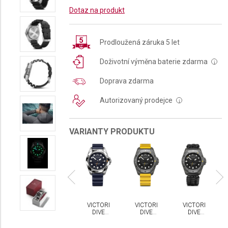
Dotaz na produkt
Prodloužená záruka 5 let
Doživotní výměna baterie zdarma
i
Doprava zdarma
Autorizovaný prodejce
i
VARIANTY PRODUKTU
Novinka
No
CTORINOX
VICTORINOX
VICTORINOX
VICTORINOX
VICTORINOX
IVE
DIVE
DIVE
DIVE
DIVE
PRO
PRO
PRO
PRO
PRO
ARTZ
QUARTZ
QUARTZ
QUARTZ
QUARTZ