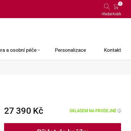
0
Hledat
Košík
ra a osobní péče
Personalizace
Kontakt
 Limited Edition
N.O.X.
ce
27 390 Kč
SKLADEM NA PRODEJNĚ
i