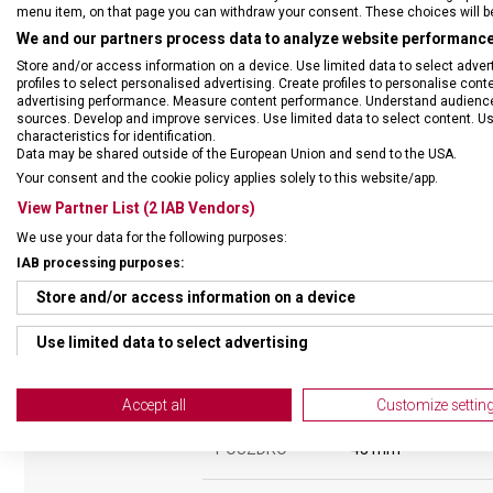
menu item, on that page you can withdraw your consent. These choices will be 
We and our partners process data to analyze website performance 
STYL
spor
Store and/or access information on a device. Use limited data to select adverti
profiles to select personalised advertising. Create profiles to personalise con
advertising performance. Measure content performance. Understand audiences 
ČÍSELNÍK
Ruči
sources. Develop and improve services. Use limited data to select content. U
characteristics for identification.
Data may be shared outside of the European Union and send to the USA.
TVAR ČÍSELNÍKU
Kruh
Your consent and the cookie policy applies solely to this website/app.
View Partner List (2 IAB Vendors)
BARVA ČÍSELNÍKU
Čer
We use your data for the following purposes:
IAB processing purposes:
Store and/or access information on a device
Use limited data to select advertising
Create profiles for personalised advertising
VELIKOST
Accept all
Customize settin
Use profiles to select personalised advertising
POUZDRO
43 mm
Create profiles to personalise content