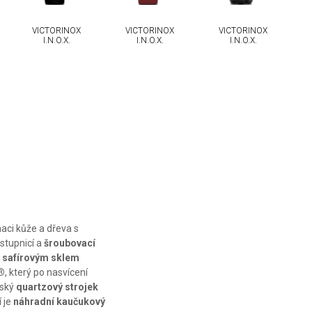
VICTORINOX
VICTORINOX
VICTORINOX
I.N.O.X.
I.N.O.X.
I.N.O.X.
aci kůže a dřeva s
stupnicí a
šroubovací
m
safírovým sklem
®
, který po nasvícení
rský
quartzový strojek
 je
náhradní kaučukový