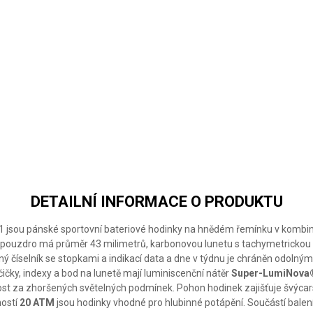
VICTORINOX
VICTORINOX
VICTORINOX
I.N.O.X.
I.N.O.X.
I.N.O.X.
DETAILNÍ INFORMACE O PRODUKTU
8.1 jsou pánské sportovní bateriové hodinky na hnědém řemínku v kombin
 pouzdro má průměr 43 milimetrů, karbonovou lunetu s tachymetrickou 
ný číselník se stopkami a indikací data a dne v týdnu je chráněn odolný
čičky, indexy a bod na lunetě mají luminiscenční nátěr
Super-LumiNova
nost za zhoršených světelných podmínek. Pohon hodinek zajišťuje švýca
ností
20 ATM
jsou hodinky vhodné pro hlubinné potápění. Součástí balení