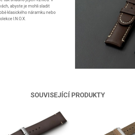
ách, abyste je mohli sladit
podobě klasického náramku nebo
lekce I.N.O.X.
SOUVISEJÍCÍ PRODUKTY