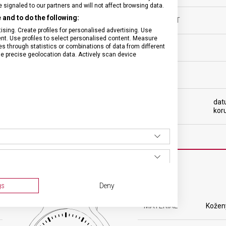
signaled to our partners and will not affect browsing data.
and to do the following:
VODOTĚSNOST
tovní
sing. Create profiles for personalised advertising. Use
tent. Use profiles to select personalised content. Measure
through statistics or combinations of data from different
POHON
čkový
se precise geolocation data. Actively scan device
HMOTNOST
ový
FUNKCE
dat
ná
kor
ŘEMÍNEK
gs
Deny
MATERIÁL
Kožen