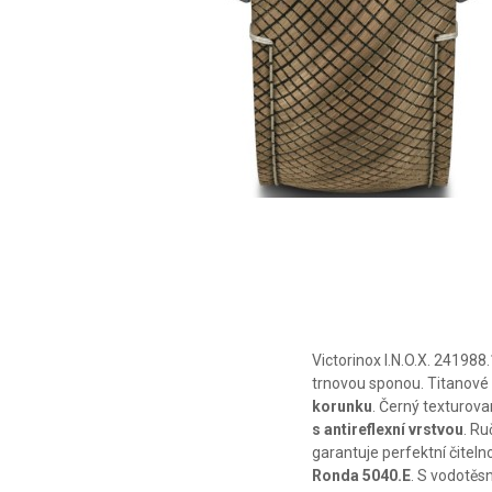
Victorinox I.N.O.X. 24198
trnovou sponou. Titanové
korunku
. Černý texturova
s antireflexní vrstvou
. Ru
garantuje perfektní čitel
Ronda 5040.E
. S vodotěs