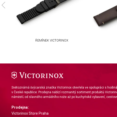
ŘEMÍNEK VICTORINOX
Světoznámá švýcarská značka Victorinox otevřela ve spolupráci s hodi
v České republice. Prodejna nabízí rozmanitý sortiment produktů Victorin
náměstí; od slavného armádního nože až po kuchyňské vybavení, cestovn
Prodejna:
Victorinox Store Praha