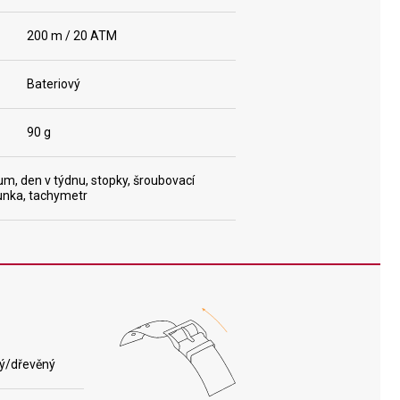
200 m / 20 ATM
Bateriový
90 g
um, den v týdnu, stopky, šroubovací
unka, tachymetr
ý/dřevěný