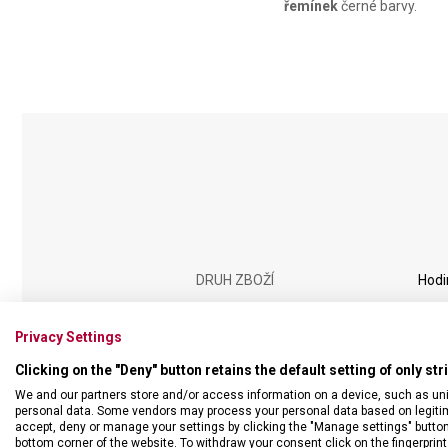
řemínek
černé barvy.
DRUH ZBOŽÍ
Hodi
VÝMĚNA BATERIE ZDARMA
Ano
Privacy Settings
Clicking on the "Deny" button retains the default setting of only st
ZÁRUKA
60 m
We and our partners store and/or access information on a device, such as un
personal data. Some vendors may process your personal data based on legitimat
accept, deny or manage your settings by clicking the "Manage settings" button or
TYP HODINEK
Pán
bottom corner of the website. To withdraw your consent click on the fingerprint 