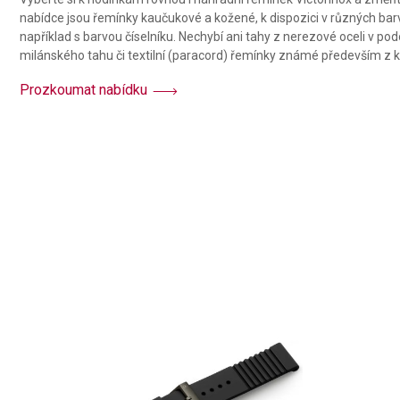
nabídce jsou řemínky kaučukové a kožené, k dispozici v různých barv
Functional
například s barvou číselníku. Nechybí ani tahy z nerezové oceli v 
milánského tahu či textilní (paracord) řemínky známé především z ko
Advertising
Prozkoumat nabídku