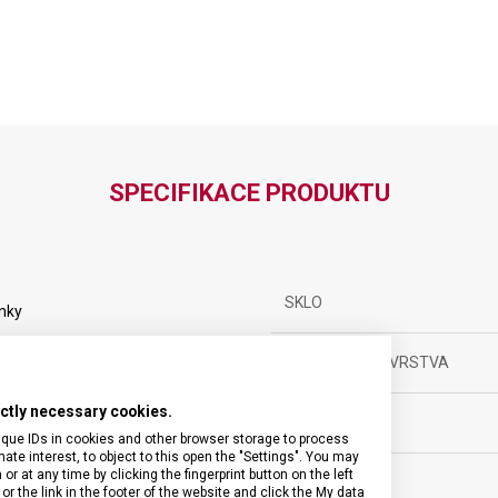
SPECIFIKACE PRODUKTU
SKLO
nky
ANTIREFLEXNÍ VRSTVA
rictly necessary cookies.
LUMINISCENCE
ěsíců
ique IDs in cookies and other browser storage to process
e interest, to object to this open the "Settings". You may
 at any time by clicking the fingerprint button on the left
POUZDRO
ské
or the link in the footer of the website and click the My data