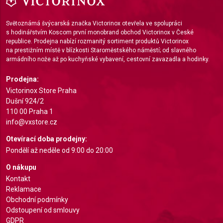
Světoznámá švýcarská značka Victorinox otevřela ve spolupráci
s hodinářstvím Koscom první monobrand obchod Victorinox v České
republice. Prodejna nabízí rozmanitý sortiment produktů Victorinox
na prestižním místě v blízkosti Staroměstského náměstí; od slavného
armádního nože až po kuchyňské vybavení, cestovní zavazadla a hodinky.
Prodejna:
Victorinox Store Praha
Dušní 924/2
110 00 Praha 1
info@vxstore.cz
Otevírací doba prodejny:
Pondělí až neděle od 9:00 do 20:00
O nákupu
Kontakt
Reklamace
Obchodní podmínky
Odstoupení od smlouvy
GDPR