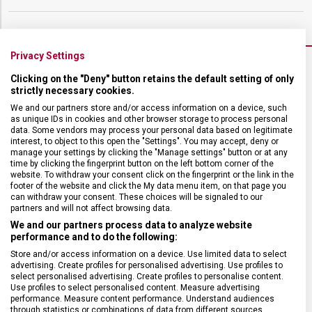
Privacy Settings
Clicking on the "Deny" button retains the default setting of only
VELIKOST
strictly necessary cookies.
We and our partners store and/or access information on a device, such
as unique IDs in cookies and other browser storage to process personal
POUZDRO
41 mm
data. Some vendors may process your personal data based on legitimate
interest, to object to this open the "Settings". You may accept, deny or
manage your settings by clicking the "Manage settings" button or at any
TLOUŠŤKA
11,95 mm
time by clicking the fingerprint button on the left bottom corner of the
website. To withdraw your consent click on the fingerprint or the link in the
footer of the website and click the My data menu item, on that page you
can withdraw your consent. These choices will be signaled to our
partners and will not affect browsing data.
We and our partners process data to analyze website
performance and to do the following:
Store and/or access information on a device. Use limited data to select
advertising. Create profiles for personalised advertising. Use profiles to
select personalised advertising. Create profiles to personalise content.
Use profiles to select personalised content. Measure advertising
performance. Measure content performance. Understand audiences
through statistics or combinations of data from different sources.