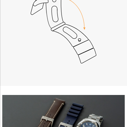
Measure advertising performance
Measure content performance
Understand audiences through statistics or
combinations of data from different sources
Develop and improve services
Use limited data to select content
IAB Special Features:
Use precise geolocation data
Identify devices based on information actively
requested
Non-IAB processing purposes:
Necessary
Performance