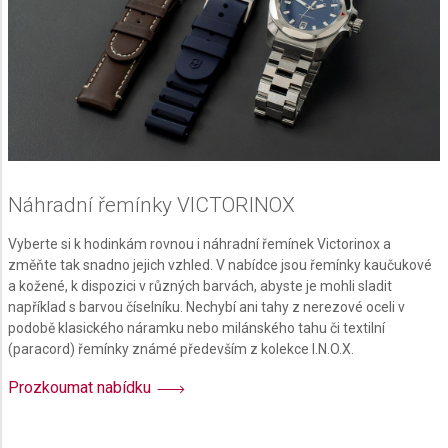
Functional
Advertising
Náhradní řemínky VICTORINOX
Vyberte si k hodinkám rovnou i náhradní řemínek Victorinox a
změňte tak snadno jejich vzhled. V nabídce jsou řemínky kaučukové
a kožené, k dispozici v různých barvách, abyste je mohli sladit
například s barvou číselníku. Nechybí ani tahy z nerezové oceli v
podobě klasického náramku nebo milánského tahu či textilní
(paracord) řemínky známé především z kolekce I.N.O.X.
Prozkoumat nabídku