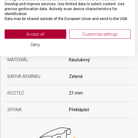
Develop and improve services. Use limited data to select content. Use
precise geolocation data. Actively scan device characteristics for
identification.
Data may be shared outside of the European Union and send to the USA.
Your consent and the cookie policy applies solely to this website/app.
View Partner List (2 IAB Vendors)
Accept all
Customize settings
We use your data for the following purposes:
ŘEMÍNEK
Deny
IAB processing purposes:
Store and/or access information on a device
MATERIÁL
Kaučukový
Use limited data to select advertising
BARVA ŘEMÍNKU
Zelená
Create profiles for personalised advertising
ROZTEČ
21 mm
Use profiles to select personalised
advertising
SPONA
Překlápěcí
Create profiles to personalise content
Use profiles to select personalised content