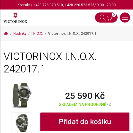
Kontakt
/
+420 778 970 510
,
+420 226 523 525
/ 9:00 - 20:00
0
Hodinky
I.N.O.X.
Victorinox I.N.O.X.
242017.1
VICTORINOX I.N.O.X.
242017.1
25 590 Kč
SKLADEM NA PRODEJNĚ
i
Přidat do košíku