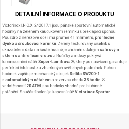
DETAILNÍ INFORMACE O PRODUKTU
Victorinox I.N.O.X. 242017.1 jsou pánské sportovní automatické
hodinky na zeleném kaučukovém řemínku s překlápěcí sponou.
Pouzdro z nerezové oceli má průměr 41 milimetrů,
průhledné
dýnko
a
šroubovací korunku
. Zelený texturovaný číselník s
ukazatelem data na šesté hodině je chráněn odolným
safírovým
sklem s antireflexní vrstvou
. Ručičky a indexy pokrývá
luminiscenční nátěr
Super-LumiNova®
, který po nasvícení garantuje
perfektní čitelnost za zhoršených světelných podmínek. Pohon
hodinek zajišťuje mechanický strojek
Sellita SW200-1
s automatickým nátahem
a rezervou chodu
38 hodin
. S
vodotěsností
20 ATM
jsou hodinky vhodné pro hlubinné
potápění. Součástí balení je kapesní nůž
Victorinox Spartan
.