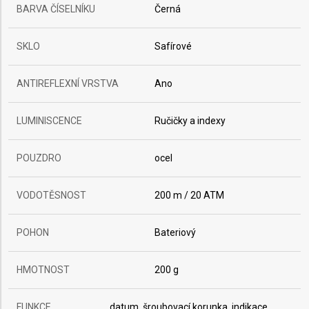
BARVA ČÍSELNÍKU
Černá
SKLO
Safírové
ANTIREFLEXNÍ VRSTVA
Ano
LUMINISCENCE
Ručičky a indexy
POUZDRO
ocel
VODOTĚSNOST
200 m / 20 ATM
POHON
Bateriový
HMOTNOST
200 g
FUNKCE
datum, šroubovací korunka, indikace