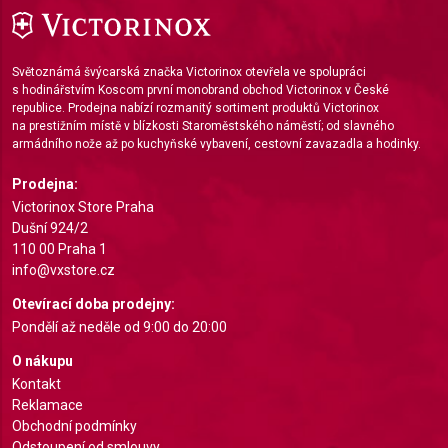
Světoznámá švýcarská značka Victorinox otevřela ve spolupráci
s hodinářstvím Koscom první monobrand obchod Victorinox v České
republice. Prodejna nabízí rozmanitý sortiment produktů Victorinox
na prestižním místě v blízkosti Staroměstského náměstí; od slavného
armádního nože až po kuchyňské vybavení, cestovní zavazadla a hodinky.
Prodejna:
Victorinox Store Praha
Dušní 924/2
110 00 Praha 1
info@vxstore.cz
Otevírací doba prodejny:
Pondělí až neděle od 9:00 do 20:00
O nákupu
Kontakt
Reklamace
Obchodní podmínky
Odstoupení od smlouvy