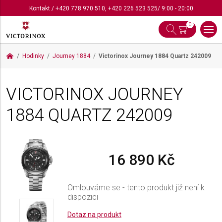
Kontakt
/
+420 778 970 510
,
+420 226 523 525
/ 9:00 - 20:00
0
Hodinky
Journey 1884
Victorinox Journey 1884 Quartz
242009
VICTORINOX JOURNEY
1884 QUARTZ
242009
16 890 Kč
Omlouváme se - tento produkt již není k
dispozici
Dotaz na produkt