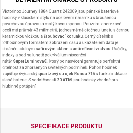
Victorinox Journey 1884 Quartz 242009 jsou pánské bateriové
hodinky v klasickém stylu na ocelovém náramku s broušenou
povrchovou úpravou a motýlkovou sponou. Pouzdro z nerezové
oceli má průměr 43 milimetrů, jednosměrně otočnou lunetu s černou
keramickou vložkou a
šroubovací korunku
. Černý číselník s
24hodinovým formátem zobrazení času a ukazatelem data je
chráněn odolným
safírovým sklem s antireflexní vrstvou
. Ručičky,
indexy a bod na lunetě pokrývá luminiscenční
nátěr
SuperLuminova®
, který po nasvícení garantuje perfektní
čitelnost za zhoršených světelných podmínek. Pohon hodinek
zajišťuje švýcarský
quartzový strojek
Ronda 715
s funkcí indikace
slabé baterie. S vodotěsností
20 ATM
jsou hodinky vhodné pro
hlubinné potápění.
SPECIFIKACE PRODUKTU