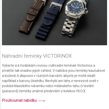
Functional
Advertising
Náhradní řemínky VICTORINOX
Vyberte si k hodinkám rovnou i náhradní řemínek Victorinox a
změňte tak snadno jejich vzhled. V nabídce jsou řemínky kaučukové
a kožené, k dispozici v různých barvách, abyste je mohli sladit
například s barvou číselníku. Nechybí ani tahy z nerezové oceli v
podobě klasického náramku nebo milánského tahu či textilní
(paracord) řemínky známé především z kolekce I.N.O.X.
Prozkoumat nabídku