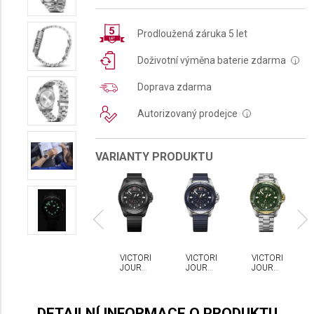
Prodloužená záruka 5 let
Doživotní výměna baterie zdarma
i
Doprava zdarma
Autorizovaný prodejce
i
VARIANTY PRODUKTU
CTORINOX
VICTORINOX
VICTORINOX
VICTORINOX
VICTORINOX
URNEY
JOURNEY
JOURNEY
JOURNEY
JOURNEY
884
1884
1884
1884
1884
ARTZ
QUARTZ
QUARTZ
QUARTZ
QUARTZ
DETAILNÍ INFORMACE O PRODUKTU