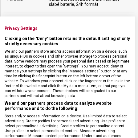
slabé baterie, 24h formát
Privacy Settings
Clicking on the "Deny" button retains the default setting of only
strictly necessary cookies.
VELIKOST
We and our partners store and/or access information on a device, such
as unique IDs in cookies and other browser storage to process personal
data. Some vendors may process your personal data based on legitimate
POUZDRO
43 mm
interest, to object to this open the "Settings". You may accept, deny or
manage your settings by clicking the "Manage settings" button or at any
time by clicking the fingerprint button on the left bottom corner of the
TLOUŠŤKA
12 mm
website. To withdraw your consent click on the fingerprint or the link in the
footer of the website and click the My data menu item, on that page you
can withdraw your consent. These choices will be signaled to our
partners and will not affect browsing data.
We and our partners process data to analyze website
performance and to do the following:
Store and/or access information on a device. Use limited data to select
advertising. Create profiles for personalised advertising. Use profiles to
select personalised advertising. Create profiles to personalise content.
Use profiles to select personalised content. Measure advertising
performance. Measure content performance. Understand audiences