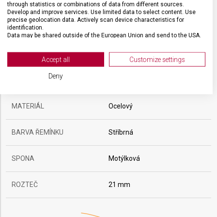
through statistics or combinations of data from different sources.
Develop and improve services. Use limited data to select content. Use
precise geolocation data. Actively scan device characteristics for
identification.
Data may be shared outside of the European Union and send to the USA.
Your consent and the cookie policy applies solely to this website/app.
View Partner List (2 IAB Vendors)
Accept all
Customize settings
We use your data for the following purposes:
Deny
ŘEMÍNEK
IAB processing purposes:
Store and/or access information on a device
MATERIÁL
Ocelový
Use limited data to select advertising
BARVA ŘEMÍNKU
Stříbrná
Create profiles for personalised advertising
Use profiles to select personalised
SPONA
Motýlková
advertising
ROZTEČ
21 mm
Create profiles to personalise content
Use profiles to select personalised content