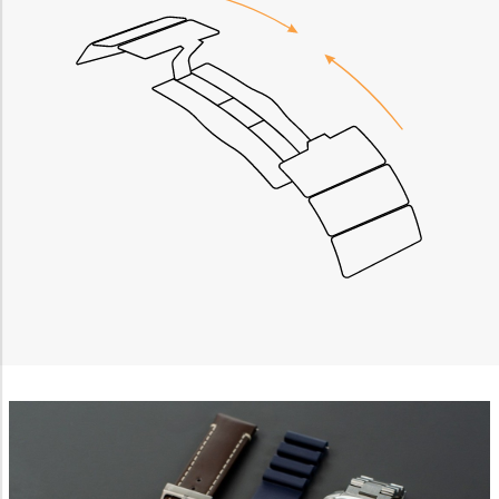
Measure advertising performance
Measure content performance
Understand audiences through statistics or
combinations of data from different sources
Develop and improve services
Use limited data to select content
IAB Special Features:
Use precise geolocation data
Identify devices based on information actively
requested
Non-IAB processing purposes:
Necessary
Performance