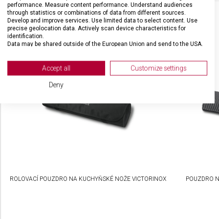
performance. Measure content performance. Understand audiences
through statistics or combinations of data from different sources.
Develop and improve services. Use limited data to select content. Use
precise geolocation data. Actively scan device characteristics for
identification.
SOUVISEJÍCÍ PRODUKTY
Data may be shared outside of the European Union and send to the USA.
Your consent and the cookie policy applies solely to this website/app.
View Partner List (2 IAB Vendors)
Accept all
Customize settings
We use your data for the following purposes:
Deny
IAB processing purposes:
Store and/or access information on a device
Use limited data to select advertising
Create profiles for personalised advertising
Use profiles to select personalised
advertising
ROLOVACÍ POUZDRO NA KUCHYŇSKÉ NOŽE VICTORINOX
POUZDRO N
Create profiles to personalise content
Use profiles to select personalised content