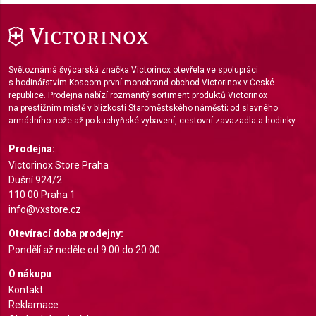
Measure advertising performance
Measure content performance
Světoznámá švýcarská značka Victorinox otevřela ve spolupráci
Understand audiences through statistics or
s hodinářstvím Koscom první monobrand obchod Victorinox v České
combinations of data from different sources
republice. Prodejna nabízí rozmanitý sortiment produktů Victorinox
na prestižním místě v blízkosti Staroměstského náměstí; od slavného
armádního nože až po kuchyňské vybavení, cestovní zavazadla a hodinky.
Develop and improve services
Prodejna:
Use limited data to select content
Victorinox Store Praha
IAB Special Features:
Dušní 924/2
110 00 Praha 1
Use precise geolocation data
info@vxstore.cz
Identify devices based on information actively
Otevírací doba prodejny:
requested
Pondělí až neděle od 9:00 do 20:00
Non-IAB processing purposes:
O nákupu
Necessary
Kontakt
Reklamace
Performance