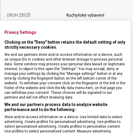
DRUH ZBOŽÍ
Kuchyňské vybavení
ZÁRUKA
24 měsíců
Privacy Settings
Clicking on the "Deny" button retains the default setting of only
strictly necessary cookies.
HMOTNOST
87 g
We and our partners store and/or access information on a device, such
as unique IDs in cookies and other browser storage to process personal
TYP OSTŘÍ
Rovné
data. Some vendors may process your personal data based on legitimate
interest, to object to this open the "Settings". You may accept, deny or
manage your settings by clicking the "Manage settings" button or at any
time by clicking the fingerprint button on the left bottom corner of the
DÉLKA ČEPELE
12 cm
website. To withdraw your consent click on the fingerprint or the link in the
footer of the website and click the My data menu item, on that page you
can withdraw your consent. These choices will be signaled to our
MATERIÁL
Termoplast
partners and will not affect browsing data.
We and our partners process data to analyze website
performance and to do the following:
BARVA
Černá
Store and/or access information on a device. Use limited data to select
advertising. Create profiles for personalised advertising. Use profiles to
select personalised advertising. Create profiles to personalise content.
Use profiles to select personalised content. Measure advertising