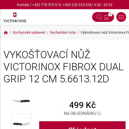
Kontakt
/
+420 778 970 510
,
+420 226 523 525
/ 9:00 - 20:00
0
Kuchyňské vybavení
Kuchařské nože
Vykošťovací nůž Victorinox F
VYKOŠŤOVACÍ NŮŽ
VICTORINOX FIBROX DUAL
GRIP 12 CM
5.6613.12D
499 Kč
NA OBJEDNÁVKU
i