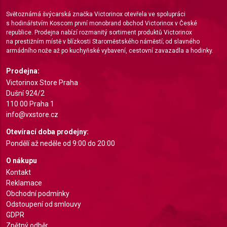
Světoznámá švýcarská značka Victorinox otevřela ve spolupráci
Measure content performance
s hodinářstvím Koscom první monobrand obchod Victorinox v České
republice. Prodejna nabízí rozmanitý sortiment produktů Victorinox
Understand audiences through statistics or
na prestižním místě v blízkosti Staroměstského náměstí; od slavného
combinations of data from different sources
armádního nože až po kuchyňské vybavení, cestovní zavazadla a hodinky.
Develop and improve services
Prodejna:
Victorinox Store Praha
Use limited data to select content
Dušní 924/2
110 00 Praha 1
IAB Special Features:
info@vxstore.cz
Use precise geolocation data
Otevírací doba prodejny:
Pondělí až neděle od 9:00 do 20:00
Identify devices based on information actively
requested
O nákupu
Non-IAB processing purposes:
Kontakt
Reklamace
Necessary
Obchodní podmínky
Odstoupení od smlouvy
Performance
GDPR
Zpětný odběr
Functional