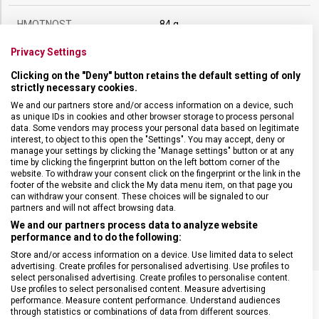
HMOTNOST
84 g
Privacy Settings
TYP OSTŘÍ
Rovné
Clicking on the "Deny" button retains the default setting of only
strictly necessary cookies.
MATERIÁL RUKOJETI
Termoplast (TPE)
We and our partners store and/or access information on a device, such
as unique IDs in cookies and other browser storage to process personal
data. Some vendors may process your personal data based on legitimate
DÉLKA ČEPELE
12 cm
interest, to object to this open the "Settings". You may accept, deny or
manage your settings by clicking the "Manage settings" button or at any
time by clicking the fingerprint button on the left bottom corner of the
website. To withdraw your consent click on the fingerprint or the link in the
BARVA
Černá
footer of the website and click the My data menu item, on that page you
can withdraw your consent. These choices will be signaled to our
partners and will not affect browsing data.
DOPLŇKOVÁ BARVA
Červená
We and our partners process data to analyze website
performance and to do the following:
Store and/or access information on a device. Use limited data to select
advertising. Create profiles for personalised advertising. Use profiles to
select personalised advertising. Create profiles to personalise content.
Use profiles to select personalised content. Measure advertising
performance. Measure content performance. Understand audiences
through statistics or combinations of data from different sources.