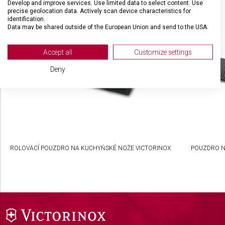
Develop and improve services. Use limited data to select content. Use
SOUVISEJÍCÍ PRODUKTY
precise geolocation data. Actively scan device characteristics for
identification.
Data may be shared outside of the European Union and send to the USA.
Your consent and the cookie policy applies solely to this website/app.
View Partner List (2 IAB Vendors)
Accept all
Customize settings
We use your data for the following purposes:
Deny
IAB processing purposes:
Store and/or access information on a device
Use limited data to select advertising
Create profiles for personalised advertising
ROLOVACÍ POUZDRO NA KUCHYŇSKÉ NOŽE VICTORINOX
POUZDRO N
Use profiles to select personalised
advertising
Create profiles to personalise content
Use profiles to select personalised content
Measure advertising performance