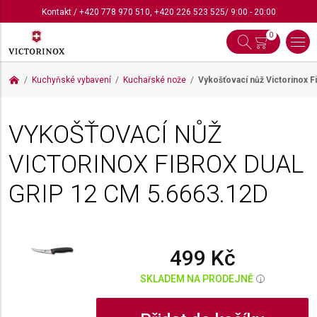
Kontakt
/
+420 778 970 510
,
+420 226 523 525
/ 9:00 - 20:00
0
Kuchyňské vybavení
Kuchařské nože
Vykošťovací nůž Victorinox F
VYKOŠŤOVACÍ NŮŽ
VICTORINOX FIBROX DUAL
GRIP 12 CM
5.6663.12D
499 Kč
SKLADEM NA PRODEJNĚ
i