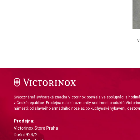
IAB Special Features:
Use precise geolocation data
Identify devices based on information actively requested
V
Non-IAB processing purposes:
Necessary
Performance
Functional
Advertising
Světoznámá švýcarská značka Victorinox otevřela ve spolupráci s hodi
v České republice. Prodejna nabízí rozmanitý sortiment produktů Victorin
náměstí; od slavného armádního nože až po kuchyňské vybavení, cestovn
Prodejna:
Victorinox Store Praha
Dušní 924/2