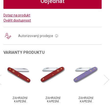
Objednat
Dotaz na produkt
Ověřit dostupnost
Autorizovaný prodejce
i
VARIANTY PRODUKTU
ZAHRADNÍ
ZAHRADNÍ
ZAHRADNÍ
KAPESNÍ
KAPESNÍ
KAPESNÍ
NŮŽ
NŮŽ
NŮŽ
VICTORINOX
VICTORINOX
VICTORINOX