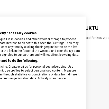
DETAILNÍ INFORMACE O PRODUKTU
rictly necessary cookies.
 kapesní nůž o velikosti 95 milimetrů s univerzální čepelí a střenkou z p
ique IDs in cookies and other browser storage to process
e interest, to object to this open the "Settings". You may
 at any time by clicking the fingerprint button on the left
or the link in the footer of the website and click the My data
signaled to our partners and will not affect browsing data.
and to do the following:
sing. Create profiles for personalised advertising. Use
tent. Use profiles to select personalised content. Measure
SPECIFIKACE PRODUKTU
through statistics or combinations of data from different
se precise geolocation data. Actively scan device
sní nože
POČET FUNKCÍ