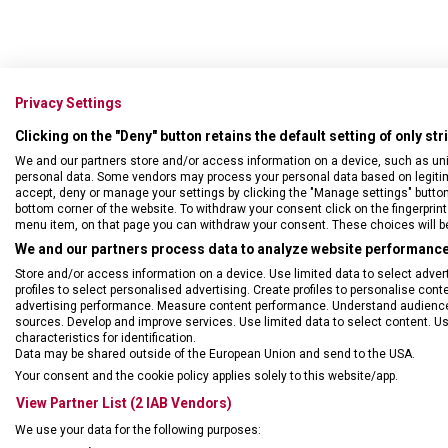
Privacy Settings
Clicking on the "Deny" button retains the default setting of only st
Zahradní
We and our partners store and/or access information on a device, such as un
personal data. Some vendors may process your personal data based on legitimat
accept, deny or manage your settings by clicking the "Manage settings" button or
bottom corner of the website. To withdraw your consent click on the fingerprint 
menu item, on that page you can withdraw your consent. These choices will be 
We and our partners process data to analyze website performance 
Store and/or access information on a device. Use limited data to select adverti
profiles to select personalised advertising. Create profiles to personalise con
advertising performance. Measure content performance. Understand audiences 
sources. Develop and improve services. Use limited data to select content. U
characteristics for identification.
Data may be shared outside of the European Union and send to the USA.
Your consent and the cookie policy applies solely to this website/app.
View Partner List (2 IAB Vendors)
DRUH ZBOŽÍ
Kape
We use your data for the following purposes: