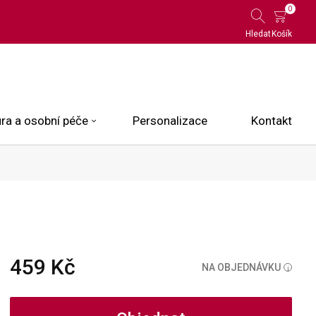
0
Hledat
Košík
ra a osobní péče
Personalizace
Kontakt
 Limited Edition
N.O.X.
ce
459 Kč
NA OBJEDNÁVKU
i