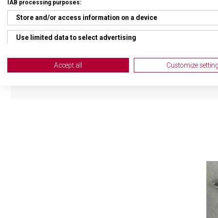
IAB processing purposes:
ZÁRUKA
24 m
Store and/or access information on a device
HMOTNOST
34 g
Use limited data to select advertising
Create profiles for personalised advertising
UZAMYKATELNÁ ČEPEL
Ne
Accept all
Customize settin
Use profiles to select personalised advertising
Create profiles to personalise content
Use profiles to select personalised content
Measure advertising performance
Measure content performance
Understand audiences through statistics or combinations of da
Develop and improve services
Use limited data to select content