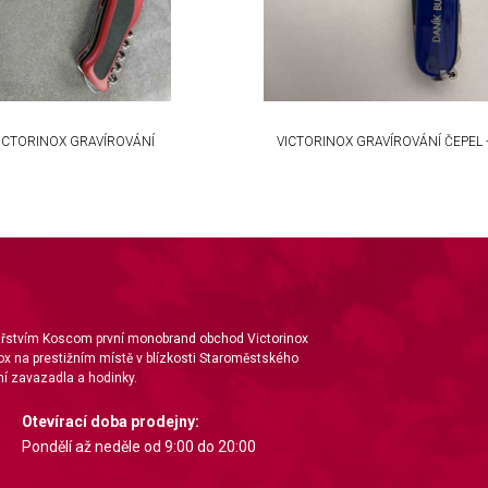
ICTORINOX GRAVÍROVÁNÍ
VICTORINOX GRAVÍROVÁNÍ ČEPEL
nářstvím Koscom první monobrand obchod Victorinox
ox na prestižním místě v blízkosti Staroměstského
í zavazadla a hodinky.
Otevírací doba prodejny:
Pondělí až neděle od 9:00 do 20:00