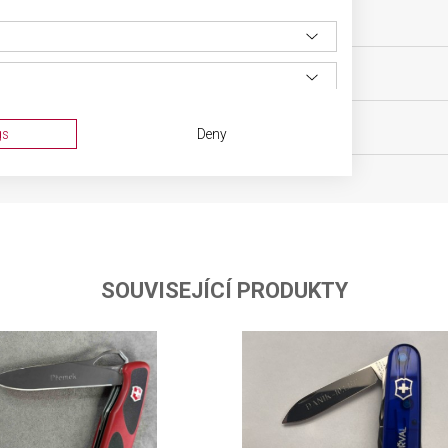
ěsíců
VELIKOST
MATERIÁL
BARVA
gs
Deny
SOUVISEJÍCÍ PRODUKTY
ta from different sources