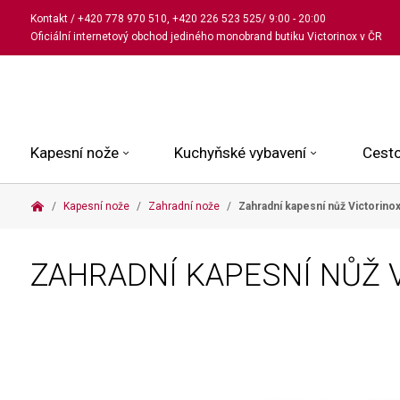
Kontakt
/
+420 778 970 510
,
+420 226 523 525
/ 9:00 - 20:00
Oficiální internetový obchod jediného monobrand butiku Victorinox v ČR
Kapesní nože
Kuchyňské vybavení
Cesto
Kapesní nože
Zahradní nože
Zahradní kapesní nůž Victorino
Malé kapesní nože
Kuchařské nože
Kabinové kufry
Dámské
Střední kapesní nože
Univerzální nože
Kufry k odbavení
Pánské
ZAHRADNÍ KAPESNÍ NŮŽ 
Velké kapesní nože
Steakové nože
Batohy
Všechny hodinky
Pouzdra a příslušenství
Nože na pečivo
Aktovky a kabelky
Outdoorové nože
Struhadla a nůžky
Kosmetické taštičky
Zahradní nože
Prkénka a stojany
Tašky a ledvinky