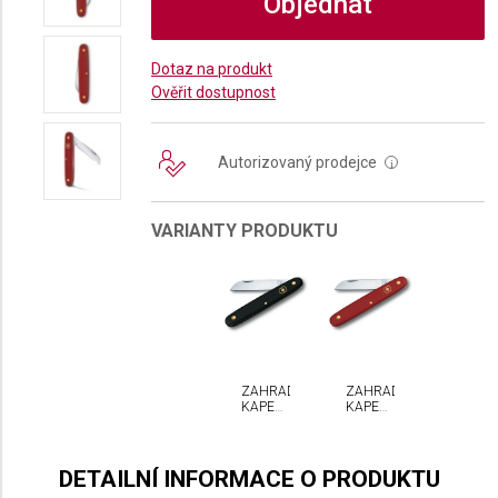
Objednat
Dotaz na produkt
Ověřit dostupnost
Autorizovaný prodejce
i
VARIANTY PRODUKTU
ZAHRADNÍ
ZAHRADNÍ
KAPESNÍ
KAPESNÍ
NŮŽ
NŮŽ
VICTORINOX
VICTORINOX
DETAILNÍ INFORMACE O PRODUKTU