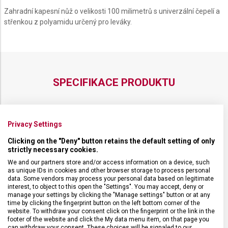
Zahradní kapesní nůž o velikosti 100 milimetrů s univerzální čepelí a
střenkou z polyamidu určený pro leváky.
SPECIFIKACE PRODUKTU
Privacy Settings
DRUH ZBOŽÍ
Kapesní nože
Clicking on the "Deny" button retains the default setting of only
strictly necessary cookies.
We and our partners store and/or access information on a device, such
ZÁRUKA
24 měsíců
as unique IDs in cookies and other browser storage to process personal
data. Some vendors may process your personal data based on legitimate
interest, to object to this open the "Settings". You may accept, deny or
HMOTNOST
34 g
manage your settings by clicking the "Manage settings" button or at any
time by clicking the fingerprint button on the left bottom corner of the
website. To withdraw your consent click on the fingerprint or the link in the
UZAMYKATELNÁ ČEPEL
Ne
footer of the website and click the My data menu item, on that page you
can withdraw your consent. These choices will be signaled to our