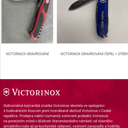
Use profiles to select personalised
advertising
Create profiles to personalise content
Use profiles to select personalised content
Measure advertising performance
VICTORINOX GRAVÍROVÁNÍ
VICTORINOX GRAVÍROVÁNÍ ČEPEL + STŘE
Measure content performance
Understand audiences through statistics or
combinations of data from different sources
Develop and improve services
Use limited data to select content
Světoznámá švýcarská značka Victorinox otevřela ve spolupráci
IAB Special Features:
s hodinářstvím Koscom první monobrand obchod Victorinox v České
republice. Prodejna nabízí rozmanitý sortiment produktů Victorinox
Use precise geolocation data
na prestižním místě v blízkosti Staroměstského náměstí; od slavného
armádního nože až po kuchyňské vybavení, cestovní zavazadla a hodinky.