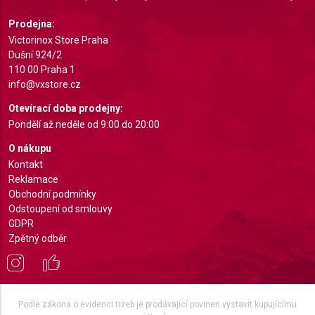
Identify devices based on information actively
requested
Prodejna:
Victorinox Store Praha
Non-IAB processing purposes:
Dušní 924/2
Necessary
110 00 Praha 1
info@vxstore.cz
Performance
Otevírací doba prodejny:
Functional
Pondělí až neděle od 9:00 do 20:00
O nákupu
Advertising
Kontakt
Reklamace
Obchodní podmínky
Odstoupení od smlouvy
GDPR
Zpětný odběr
Podle zákona o evidenci tržeb je prodávající povinen vystavit kupujícímu