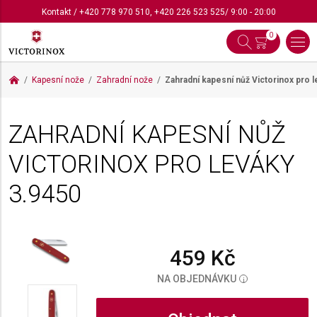
Kontakt
/
+420 778 970 510
,
+420 226 523 525
/ 9:00 - 20:00
0
Kapesní nože
Zahradní nože
Zahradní kapesní nůž Victorinox pro 
ZAHRADNÍ KAPESNÍ NŮŽ
VICTORINOX PRO LEVÁKY
3.9450
459 Kč
NA OBJEDNÁVKU
i