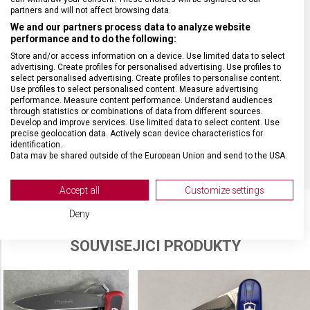
partners and will not affect browsing data.
POČET FUNKCÍ
1
We and our partners process data to analyze website
performance and to do the following:
Store and/or access information on a device. Use limited data to select
VELIKOST
10 x 1,2 cm
advertising. Create profiles for personalised advertising. Use profiles to
select personalised advertising. Create profiles to personalise content.
Use profiles to select personalised content. Measure advertising
MATERIÁL
Polyamid
performance. Measure content performance. Understand audiences
through statistics or combinations of data from different sources.
Develop and improve services. Use limited data to select content. Use
precise geolocation data. Actively scan device characteristics for
BARVA
Červená
identification.
Data may be shared outside of the European Union and send to the USA.
Your consent and the cookie policy applies solely to this website/app.
View Partner List (2 IAB Vendors)
Accept all
Customize settings
We use your data for the following purposes:
Deny
IAB processing purposes:
SOUVISEJÍCÍ PRODUKTY
Store and/or access information on a device
Use limited data to select advertising
Create profiles for personalised advertising