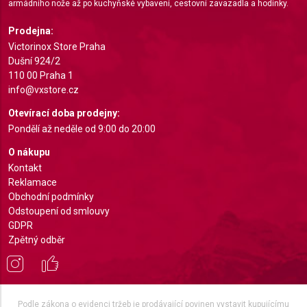
armádního nože až po kuchyňské vybavení, cestovní zavazadla a hodinky.
Prodejna:
Victorinox Store Praha
Dušní 924/2
110 00 Praha 1
info@vxstore.cz
Otevírací doba prodejny:
Pondělí až neděle od 9:00 do 20:00
O nákupu
Kontakt
Reklamace
Obchodní podmínky
Odstoupení od smlouvy
GDPR
Zpětný odběr
Podle zákona o evidenci tržeb je prodávající povinen vystavit kupujícímu