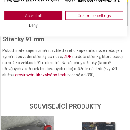
Data may be shared outside of the European Union and send to the USA.
Your consent and the cookie policy applies solely to this website/app.
View Partner List (2 IAB Vendors)
Accept all
Customize settings
We use your data for the following purposes:
Deny
IAB processing purposes:
Střenky 91 mm
Store and/or access information on a device
Use limited data to select advertising
Pokud máte zájem změnit vzhled svého kapesního nože nebo jen
vyměnit původní střenky za nové,
ZDE
najdete střenky, které pasují
Create profiles for personalised advertising
na nože o velikosti 91 milimetrů. Na všechny střenky (kromě
dřevěných a střenek limitovaných edic) můžete následně využít
Use profiles to select personalised
službu
gravírování libovolného textu
v ceně od 390,-.
advertising
Create profiles to personalise content
Use profiles to select personalised content
SOUVISEJÍCÍ PRODUKTY
Measure advertising performance
Measure content performance