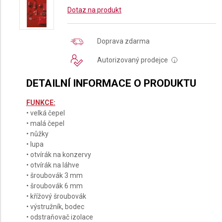
Dotaz na produkt
Doprava zdarma
Autorizovaný prodejce
i
DETAILNÍ INFORMACE O PRODUKTU
FUNKCE:
• velká čepel
• malá čepel
• nůžky
• lupa
• otvírák na konzervy
• otvírák na láhve
• šroubovák 3 mm
• šroubovák 6 mm
• křížový šroubovák
• výstružník, bodec
• odstraňovač izolace