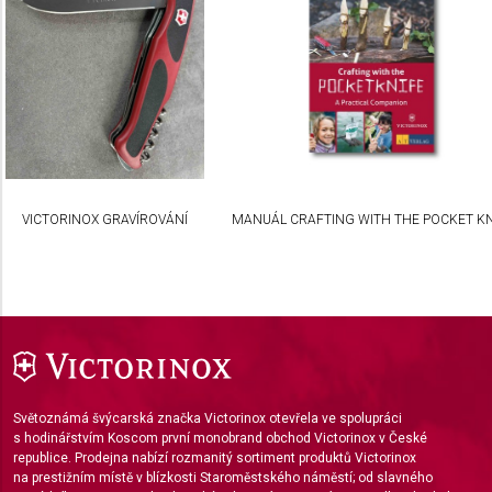
Understand audiences through statistics or
combinations of data from different sources
Develop and improve services
Use limited data to select content
IAB Special Features:
Use precise geolocation data
VICTORINOX GRAVÍROVÁNÍ
MANUÁL CRAFTING WITH THE POCKET KN
Identify devices based on information actively
requested
Non-IAB processing purposes:
Necessary
Performance
Světoznámá švýcarská značka Victorinox otevřela ve spolupráci
Functional
s hodinářstvím Koscom první monobrand obchod Victorinox v České
republice. Prodejna nabízí rozmanitý sortiment produktů Victorinox
na prestižním místě v blízkosti Staroměstského náměstí; od slavného
Advertising