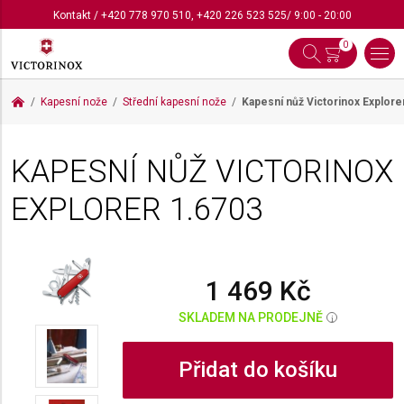
Kontakt
/
+420 778 970 510
,
+420 226 523 525
/ 9:00 - 20:00
0
Kapesní nože
Střední kapesní nože
Kapesní nůž Victorinox Explore
KAPESNÍ NŮŽ VICTORINOX
EXPLORER
1.6703
1 469 Kč
SKLADEM NA PRODEJNĚ
i
Přidat do košíku