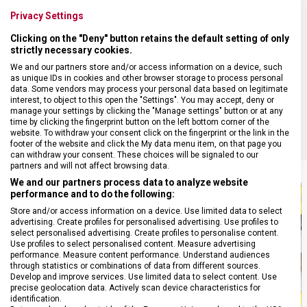
Privacy Settings
POČET FUNKCÍ
16
Clicking on the "Deny" button retains the default setting of only
strictly necessary cookies.
We and our partners store and/or access information on a device, such
VELIKOST
9,1 x 2,2 cm
as unique IDs in cookies and other browser storage to process personal
data. Some vendors may process your personal data based on legitimate
interest, to object to this open the "Settings". You may accept, deny or
BARVA
Červená
manage your settings by clicking the "Manage settings" button or at any
time by clicking the fingerprint button on the left bottom corner of the
website. To withdraw your consent click on the fingerprint or the link in the
footer of the website and click the My data menu item, on that page you
can withdraw your consent. These choices will be signaled to our
partners and will not affect browsing data.
We and our partners process data to analyze website
performance and to do the following:
Store and/or access information on a device. Use limited data to select
advertising. Create profiles for personalised advertising. Use profiles to
select personalised advertising. Create profiles to personalise content.
Use profiles to select personalised content. Measure advertising
performance. Measure content performance. Understand audiences
through statistics or combinations of data from different sources.
Develop and improve services. Use limited data to select content. Use
precise geolocation data. Actively scan device characteristics for
identification.