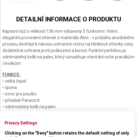
CTORINOX
VICTORINOX
VICTORINOX
VICTORINOX
VICTORINOX
VOKE
EVOKE
EVOKE
EVOKE
EVOKE
BSH
ALOX
BS
BSH
ALOX
LOX
ALOX
ALOX
DETAILNÍ INFORMACE O PRODUKTU
Kapesní nůž o velikosti 136 mm vybavený 5 funkcemi. Velmi
elegantní provedení střenek z materiálu Alox - v průběhu anodického
procesu dochází k nánosu ochranné vrstvy na hliníkové střenky coby
dodatečná ochrana proti poškození a korozi. Funkční perličkou je
odnímatelný kolík na palec, který usnadňuje otevírání nože pravákům
i levákům.
FUNKCE:
• velká čepel
• spona
• otvor pro poutko
• přívěšek Paracord
• odnímatelný kolík na palec
Privacy Settings
Clicking on the "Deny" button retains the default setting of only