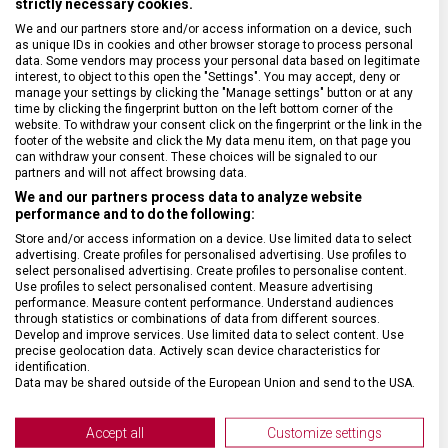
strictly necessary cookies.
We and our partners store and/or access information on a device, such
SPECIFIKACE PRODUKTU
as unique IDs in cookies and other browser storage to process personal
data. Some vendors may process your personal data based on legitimate
interest, to object to this open the "Settings". You may accept, deny or
manage your settings by clicking the "Manage settings" button or at any
time by clicking the fingerprint button on the left bottom corner of the
website. To withdraw your consent click on the fingerprint or the link in the
footer of the website and click the My data menu item, on that page you
DRUH ZBOŽÍ
Kapesní nože
can withdraw your consent. These choices will be signaled to our
partners and will not affect browsing data.
ZÁRUKA
24 měsíců
We and our partners process data to analyze website
performance and to do the following:
Store and/or access information on a device. Use limited data to select
HMOTNOST
186 g
advertising. Create profiles for personalised advertising. Use profiles to
select personalised advertising. Create profiles to personalise content.
Use profiles to select personalised content. Measure advertising
performance. Measure content performance. Understand audiences
UZAMYKATELNÁ ČEPEL
Ano
through statistics or combinations of data from different sources.
Develop and improve services. Use limited data to select content. Use
precise geolocation data. Actively scan device characteristics for
POČET FUNKCÍ
5
identification.
Data may be shared outside of the European Union and send to the USA.
Your consent and the cookie policy applies solely to this website/app.
VELIKOST
13,6 x 1,8 cm
View Partner List (2 IAB Vendors)
Accept all
Customize settings