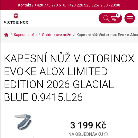
Kontakt
/
+420 778 970 510
,
+420 226 523 525
/ 9:00 - 20:00
0
Kapesní nože
Outdoorové nože
Kapesní nůž Victorinox Evoke Alox 
KAPESNÍ NŮŽ VICTORINOX
EVOKE ALOX LIMITED
EDITION 2026 GLACIAL
BLUE
0.9415.L26
3 199 Kč
NA OBJEDNÁVKU
i