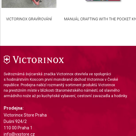
Develop and improve services
Use limited data to select content
VICTORINOX GRAVÍROVÁNÍ
MANUÁL CRAFTING WITH THE POCKET KN
IAB Special Features:
Use precise geolocation data
Identify devices based on information actively
requested
Non-IAB processing purposes:
Světoznámá švýcarská značka Victorinox otevřela ve spolupráci
Necessary
s hodinářstvím Koscom první monobrand obchod Victorinox v České
republice. Prodejna nabízí rozmanitý sortiment produktů Victorinox
Performance
na prestižním místě v blízkosti Staroměstského náměstí; od slavného
armádního nože až po kuchyňské vybavení, cestovní zavazadla a hodinky.
Functional
Prodejna:
Advertising
Victorinox Store Praha
Dušní 924/2
110 00 Praha 1
info@vxstore.cz