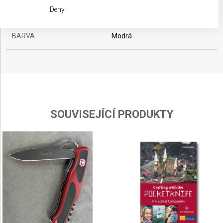
We use your data for the following purposes:
MATERIÁL
Alox
Deny
IAB processing purposes:
Store and/or access information on a device
BARVA
Modrá
Use limited data to select advertising
Create profiles for personalised advertising
Use profiles to select personalised
advertising
SOUVISEJÍCÍ PRODUKTY
Create profiles to personalise content
Use profiles to select personalised content
Measure advertising performance
Measure content performance
Understand audiences through statistics or
combinations of data from different sources