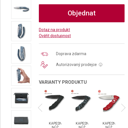
Objednat
Dotaz na produkt
Ověřit dostupnost
Doprava zdarma
Autorizovaný prodejce
i
VARIANTY PRODUKTU
a
Novinka
PESNÍ
KAPESNÍ
KAPESNÍ
KAPESNÍ
KAPESNÍ
NŮŽ
NŮŽ
NŮŽ
NŮŽ
NŮŽ