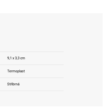
9,1 x 3,3 cm
Termoplast
Stříbrná