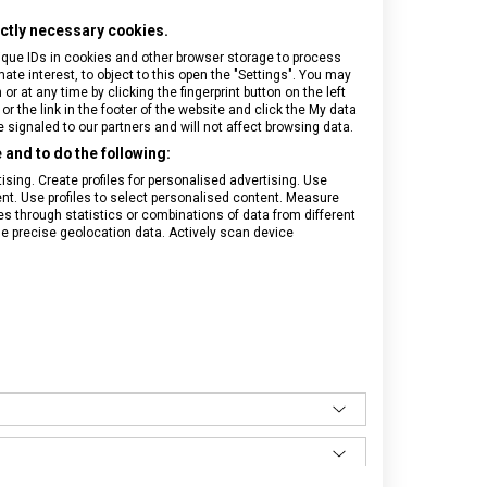
• mini šroubovák
rictly necessary cookies.
• šroubovák 2,5 mm
ique IDs in cookies and other browser storage to process
• šroubovák 3 mm
e interest, to object to this open the "Settings". You may
• šroubovák 6 mm
 at any time by clicking the fingerprint button on the left
or the link in the footer of the website and click the My data
• křížový šroubovák
signaled to our partners and will not affect browsing data.
• kleště
and to do the following:
• štípací kleště
• výstružník, bodec
sing. Create profiles for personalised advertising. Use
tent. Use profiles to select personalised content. Measure
• odstraňovač izolace
through statistics or combinations of data from different
• nástroj na lemování drátů
se precise geolocation data. Actively scan device
• kroužek na klíče
• víceúčelový hák
• háček na vyvrhnutí
• odstraňovač rybích šupin
• pravítko v centimetrech
• pravítko v palcích
• vývrtka
• párátko
• pinzeta