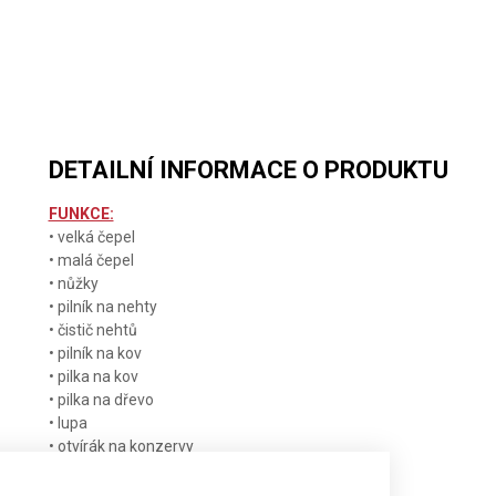
NŮŽ
NŮŽ
NŮŽ
VICTORINOX
VICTORINOX
VICTORINOX
SWISS
SWISS
SWISS
CHAMP
CHAMP
CHAMP
DETAILNÍ INFORMACE O PRODUKTU
FUNKCE:
• velká čepel
• malá čepel
• nůžky
• pilník na nehty
• čistič nehtů
• pilník na kov
• pilka na kov
• pilka na dřevo
• lupa
• otvírák na konzervy
• otvírák na láhve
• dláto 4 mm