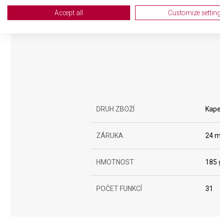
Create profiles for personalised advertising
Accept all
Customize settin
Use profiles to select personalised advertising
Create profiles to personalise content
Use profiles to select personalised content
Measure advertising performance
Measure content performance
DRUH ZBOŽÍ
Kape
Understand audiences through statistics or combinations of da
ZÁRUKA
24 m
Develop and improve services
HMOTNOST
185 
Use limited data to select content
IAB Special Features:
POČET FUNKCÍ
31
Use precise geolocation data
Identify devices based on information actively requested