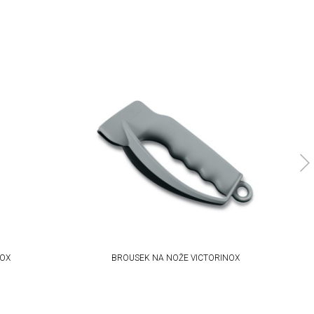
NOX
BROUSEK NA NOŽE VICTORINOX
V