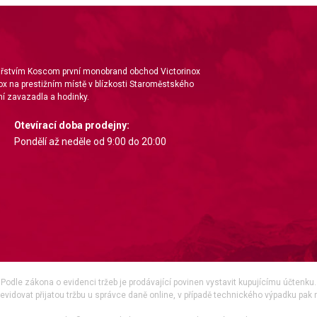
nářstvím Koscom první monobrand obchod Victorinox
ox na prestižním místě v blízkosti Staroměstského
í zavazadla a hodinky.
Otevírací doba prodejny:
Pondělí až neděle od 9:00 do 20:00
Podle zákona o evidenci tržeb je prodávající povinen vystavit kupujícímu účtenku.
vidovat přijatou tržbu u správce daně online, v případě technického výpadku pak 