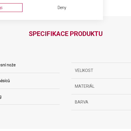
gs
Deny
SPECIFIKACE PRODUKTU
sní nože
VELIKOST
ta from different sources
ěsíců
MATERIÁL
g
BARVA