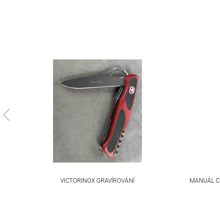
Non-IAB processing purposes:
Necessary
Performance
Functional
Advertising
VICTORINOX GRAVÍROVÁNÍ
MANUÁL C