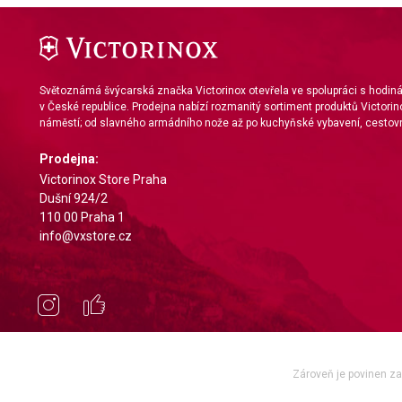
Světoznámá švýcarská značka Victorinox otevřela ve spolupráci s hodi
v České republice. Prodejna nabízí rozmanitý sortiment produktů Victorin
náměstí; od slavného armádního nože až po kuchyňské vybavení, cestovn
Prodejna:
Victorinox Store Praha
Dušní 924/2
110 00 Praha 1
info@vxstore.cz
Zároveň je povinen zae