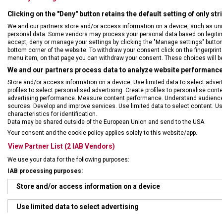
Clicking on the "Deny" button retains the default setting of only st
We and our partners store and/or access information on a device, such as un
personal data. Some vendors may process your personal data based on legitimat
accept, deny or manage your settings by clicking the "Manage settings" button or
bottom corner of the website. To withdraw your consent click on the fingerprint 
menu item, on that page you can withdraw your consent. These choices will be 
We and our partners process data to analyze website performance 
Store and/or access information on a device. Use limited data to select adverti
profiles to select personalised advertising. Create profiles to personalise con
advertising performance. Measure content performance. Understand audiences 
sources. Develop and improve services. Use limited data to select content. U
characteristics for identification.
Data may be shared outside of the European Union and send to the USA.
Your consent and the cookie policy applies solely to this website/app.
View Partner List (2 IAB Vendors)
We use your data for the following purposes:
IAB processing purposes:
Store and/or access information on a device
Use limited data to select advertising