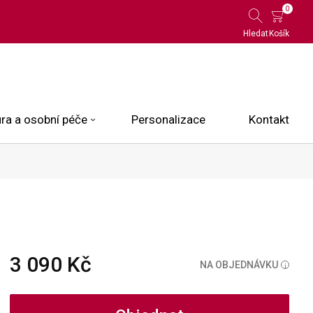
0
Hledat
Košík
ra a osobní péče
Personalizace
Kontakt
 Limited Edition
N.O.X.
ce
3 090 Kč
NA OBJEDNÁVKU
i