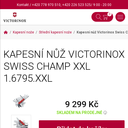
Kontakt
/
+420 778 970 510
,
+420 226 523 525
/ 9:00 - 20:00
0
Kapesní nože
Střední kapesní nože
Kapesní nůž Victorinox Swiss
KAPESNÍ NŮŽ VICTORINOX
SWISS CHAMP XXL
1.6795.XXL
9 299 Kč
SKLADEM NA PRODEJNĚ
i