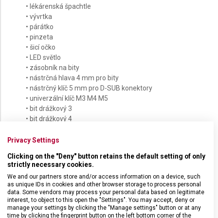
• lékárenská špachtle
• vývrtka
• párátko
• pinzeta
• šicí očko
• LED světlo
• zásobník na bity
• nástrčná hlava 4 mm pro bity
• nástrčný klíč 5 mm pro D-SUB konektory
• univerzální klíč M3 M4 M5
• bit drážkový 3
• bit drážkový 4
• bit Phillips 0
• bit Phillips 1
Privacy Settings
• bit Phillips 2
Clicking on the "Deny" button retains the default setting of only
• bit Hex 1.2
strictly necessary cookies.
• bit Hex 1.5
We and our partners store and/or access information on a device, such
• bit Hex 2
as unique IDs in cookies and other browser storage to process personal
• bit Hex 2.5
data. Some vendors may process your personal data based on legitimate
interest, to object to this open the "Settings". You may accept, deny or
• bit Hex 4
manage your settings by clicking the "Manage settings" button or at any
• bit Torx 6
time by clicking the fingerprint button on the left bottom corner of the