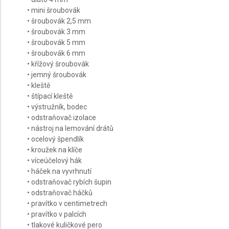
• mini šroubovák
• šroubovák 2,5 mm
• šroubovák 3 mm
• šroubovák 5 mm
• šroubovák 6 mm
• křížový šroubovák
• jemný šroubovák
• kleště
• štípací kleště
• výstružník, bodec
• odstraňovač izolace
• nástroj na lemování drátů
• ocelový špendlík
• kroužek na klíče
• víceúčelový hák
• háček na vyvrhnutí
• odstraňovač rybích šupin
• odstraňovač háčků
• pravítko v centimetrech
• pravítko v palcích
• tlakové kuličkové pero