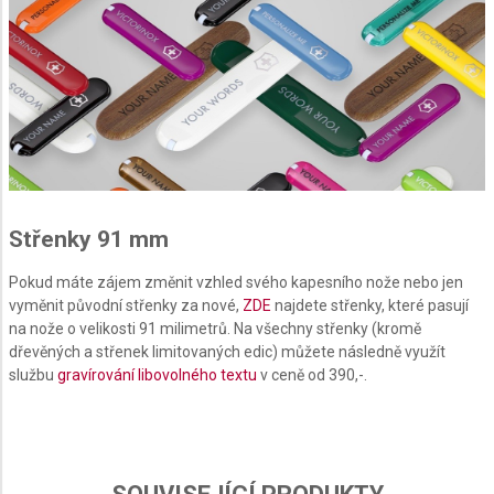
Use precise geolocation data
Identify devices based on information actively
requested
Non-IAB processing purposes:
Necessary
Performance
Střenky 91 mm
Functional
Advertising
Pokud máte zájem změnit vzhled svého kapesního nože nebo jen
vyměnit původní střenky za nové,
ZDE
najdete střenky, které pasují
na nože o velikosti 91 milimetrů. Na všechny střenky (kromě
dřevěných a střenek limitovaných edic) můžete následně využít
službu
gravírování libovolného textu
v ceně od 390,-.