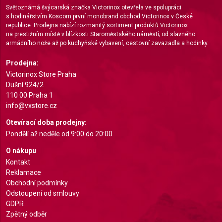
Světoznámá švýcarská značka Victorinox otevřela ve spolupráci
s hodinářstvím Koscom první monobrand obchod Victorinox v České
republice. Prodejna nabízí rozmanitý sortiment produktů Victorinox
na prestižním místě v blízkosti Staroměstského náměstí; od slavného
armádního nože až po kuchyňské vybavení, cestovní zavazadla a hodinky.
Prodejna:
Victorinox Store Praha
Dušní 924/2
110 00 Praha 1
info@vxstore.cz
Otevírací doba prodejny:
Pondělí až neděle od 9:00 do 20:00
O nákupu
Kontakt
Reklamace
Obchodní podmínky
Odstoupení od smlouvy
GDPR
Zpětný odběr