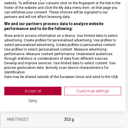
• bit Torx 8
website. To withdraw your consent click on the fingerprint or the link in the
footer of the website and click the My data menu item, on that page you
• bit Torx 10
can withdraw your consent. These choices will be signaled to our
• bit Torx 15
partners and will not affect browsing data.
• bitový klíč
We and our partners process data to analyze website
performance and to do the following:
Store and/or access information on a device. Use limited data to select
advertising. Create profiles for personalised advertising. Use profiles to
select personalised advertising. Create profiles to personalise content.
Use profiles to select personalised content. Measure advertising
performance. Measure content performance. Understand audiences
SPECIFIKACE PRODUKTU
through statistics or combinations of data from different sources.
Develop and improve services. Use limited data to select content. Use
precise geolocation data. Actively scan device characteristics for
identification.
Data may be shared outside of the European Union and send to the USA.
Your consent and the cookie policy applies solely to this website/app.
DRUH ZBOŽÍ
Kapesní nože
View Partner List (2 IAB Vendors)
Accept all
Customize settings
We use your data for the following purposes:
Deny
ZÁRUKA
24 měsíců
IAB processing purposes:
Store and/or access information on a device
HMOTNOST
353 g
Use limited data to select advertising