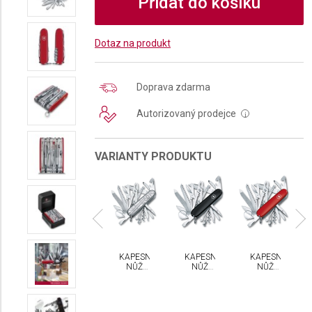
Přidat do košíku
Dotaz na produkt
Doprava zdarma
Autorizovaný prodejce
i
VARIANTY PRODUKTU
PESNÍ
KAPESNÍ
KAPESNÍ
KAPESNÍ
KAPESNÍ
NŮŽ
NŮŽ
NŮŽ
NŮŽ
NŮŽ
CTORINOX
VICTORINOX
VICTORINOX
VICTORINOX
VICTORINOX
WISS
SWISS
SWISS
SWISS
SWISS
HAMP
CHAMP
CHAMP
CHAMP
CHAMP