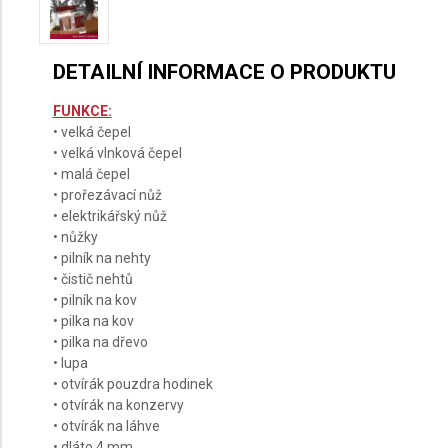
DETAILNÍ INFORMACE O PRODUKTU
FUNKCE:
• velká čepel
• velká vlnková čepel
• malá čepel
• prořezávací nůž
• elektrikářský nůž
• nůžky
• pilník na nehty
• čistič nehtů
• pilník na kov
• pilka na kov
• pilka na dřevo
• lupa
• otvírák pouzdra hodinek
• otvírák na konzervy
• otvírák na láhve
• dláto 4 mm