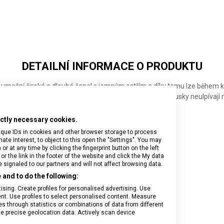
DETAILNÍ INFORMACE O PRODUKTU
 umožní široká a dlouhá čepel s jemným ostřím a díky tomu lze během k
 opatřena zářezy ve tvaru oválu, díky čemuž nakrájené kousky neulpívají na
s krájením ovoce a zeleniny či sekáním bylinek.
rictly necessary cookies.
ého typu
ique IDs in cookies and other browser storage to process
7 cm s dutým výbrusem
e interest, to object to this open the "Settings". You may
astu
 at any time by clicking the fingerprint button on the left
or the link in the footer of the website and click the My data
hyni
signaled to our partners and will not affect browsing data.
and to do the following:
sing. Create profiles for personalised advertising. Use
tent. Use profiles to select personalised content. Measure
through statistics or combinations of data from different
se precise geolocation data. Actively scan device