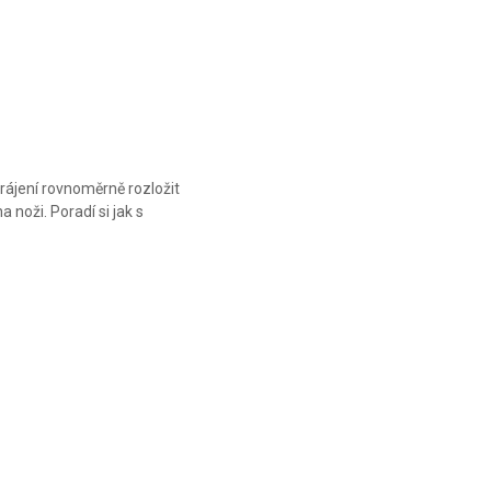
SANTOKU
SANTOKU
SWISS
SWISS
CLASSIC 17
CLASSIC 17
CM
CM
rájení rovnoměrně rozložit
 noži. Poradí si jak s