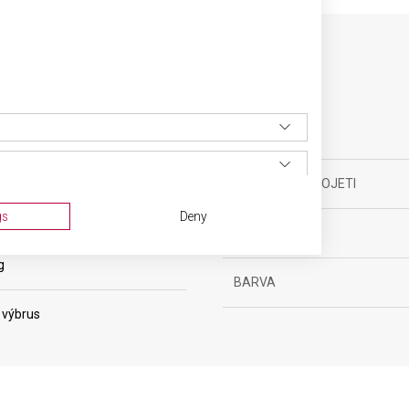
SPECIFIKACE PRODUKTU
yňské vybavení
MATERIÁL RUKOJETI
ěsíců
gs
Deny
DÉLKA ČEPELE
g
BARVA
 výbrus