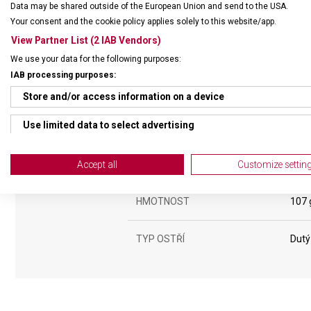
Data may be shared outside of the European Union and send to the USA.
Your consent and the cookie policy applies solely to this website/app.
View Partner List (2 IAB Vendors)
We use your data for the following purposes:
IAB processing purposes:
Store and/or access information on a device
Use limited data to select advertising
DRUH ZBOŽÍ
Kuch
Create profiles for personalised advertising
ZÁRUKA
24 m
Accept all
Customize settin
Use profiles to select personalised advertising
HMOTNOST
107 
Create profiles to personalise content
Use profiles to select personalised content
TYP OSTŘÍ
Dutý
Measure advertising performance
Measure content performance