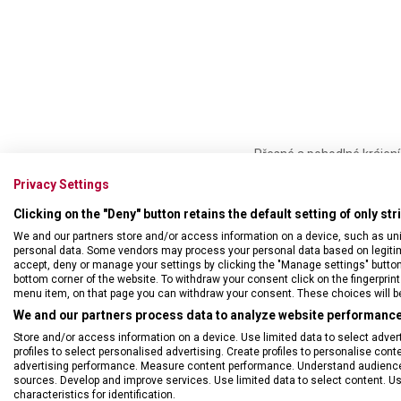
Přesné a pohodlné krájení
síly. Čepel je po stranách
Privacy Settings
přípravou masa a ryb, tak 
Clicking on the "Deny" button retains the default setting of only st
• univerzální nůž japonsk
We and our partners store and/or access information on a device, such as un
• ocelová čepel dlouhá 1
personal data. Some vendors may process your personal data based on legitimat
• černá rukojeť z termopl
accept, deny or manage your settings by clicking the "Manage settings" button or
bottom corner of the website. To withdraw your consent click on the fingerprint 
• vhodný pro asijskou kuc
menu item, on that page you can withdraw your consent. These choices will be 
• baleno v blistru
We and our partners process data to analyze website performance 
• možné mýt v myčce
Store and/or access information on a device. Use limited data to select adverti
profiles to select personalised advertising. Create profiles to personalise con
advertising performance. Measure content performance. Understand audiences 
sources. Develop and improve services. Use limited data to select content. U
characteristics for identification.