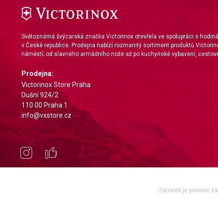
Světoznámá švýcarská značka Victorinox otevřela ve spolupráci s hodi
v České republice. Prodejna nabízí rozmanitý sortiment produktů Victorin
náměstí; od slavného armádního nože až po kuchyňské vybavení, cestovn
Prodejna:
Victorinox Store Praha
Dušní 924/2
110 00 Praha 1
info@vxstore.cz
Zároveň je povinen zae