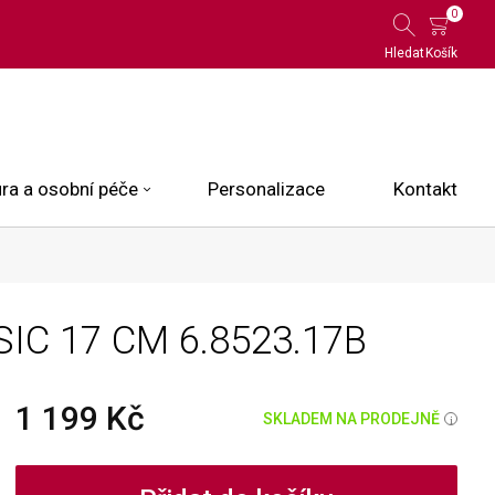
0
Hledat
Košík
ra a osobní péče
Personalizace
Kontakt
 Limited Edition
SIC 17 CM
6.8523.17B
N.O.X.
ce
1 199 Kč
SKLADEM NA PRODEJNĚ
i