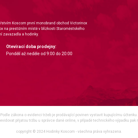
nářstvím Koscom první monobrand obchod Victorinox
ox na prestižním místě v blízkosti Staroměstského
í zavazadla a hodinky.
Otevírací doba prodejny:
Pondělí až neděle od 9:00 do 20:00
Podle zákona o evidenci tržeb je prodávající povinen vystavit kupujícímu účtenku.
vidovat přijatou tržbu u správce daně online, v případě technického výpadku pak 
copyright © 2024 Hodinky Koscom - všechna práva vyhrazena.