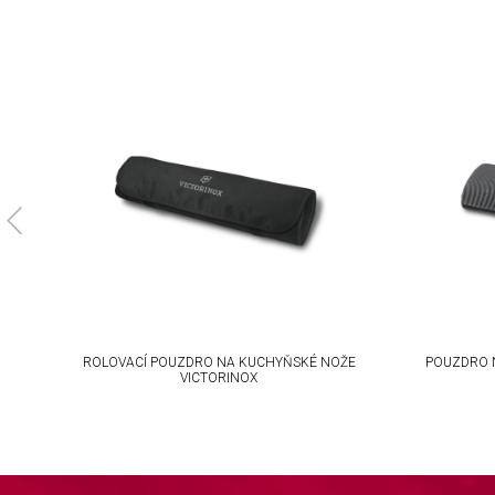
Understand audiences through statistics or combinations of da
Develop and improve services
Use limited data to select content
IAB Special Features:
Use precise geolocation data
Identify devices based on information actively requested
Non-IAB processing purposes:
Necessary
Performance
ROLOVACÍ POUZDRO NA KUCHYŇSKÉ NOŽE
POUZDRO 
VICTORINOX
Functional
Advertising