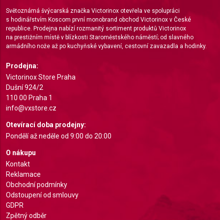
Use precise geolocation data
Světoznámá švýcarská značka Victorinox otevřela ve spolupráci
s hodinářstvím Koscom první monobrand obchod Victorinox v České
Identify devices based on information actively
republice. Prodejna nabízí rozmanitý sortiment produktů Victorinox
requested
na prestižním místě v blízkosti Staroměstského náměstí; od slavného
armádního nože až po kuchyňské vybavení, cestovní zavazadla a hodinky.
Non-IAB processing purposes:
Prodejna:
Necessary
Victorinox Store Praha
Dušní 924/2
Performance
110 00 Praha 1
info@vxstore.cz
Functional
Otevírací doba prodejny:
Advertising
Pondělí až neděle od 9:00 do 20:00
O nákupu
Kontakt
Reklamace
Obchodní podmínky
Odstoupení od smlouvy
GDPR
Zpětný odběr