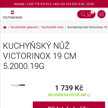
Kontakt
/
+420 778 970 510
,
+420 226 523 525
/ 9:00 - 20:00
0
Kuchyňské vybavení
Kuchařské nože
Kuchyňský nůž Victorinox 1
KUCHYŇSKÝ NŮŽ
VICTORINOX 19 CM
5.2000.19G
1 739 Kč
SKLADEM NA PRODEJNĚ
i