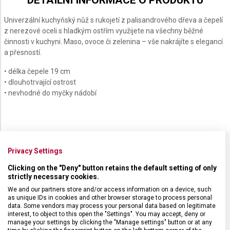
DETAILNÍ INFORMACE O PRODUKTU
Univerzální kuchyňský nůž s rukojetí z palisandrového dřeva a čepelí
z nerezové oceli s hladkým ostřím využijete na všechny běžné
činnosti v kuchyni. Maso, ovoce či zelenina – vše nakrájíte s elegancí
a přesností.
• délka čepele 19 cm
• dlouhotrvající ostrost
• nevhodné do myčky nádobí
Privacy Settings
SPECIFIKACE PRODUKTU
Clicking on the "Deny" button retains the default setting of only
strictly necessary cookies.
We and our partners store and/or access information on a device, such
as unique IDs in cookies and other browser storage to process personal
data. Some vendors may process your personal data based on legitimate
interest, to object to this open the "Settings". You may accept, deny or
DRUH ZBOŽÍ
Kuchyňské vybavení
manage your settings by clicking the "Manage settings" button or at any