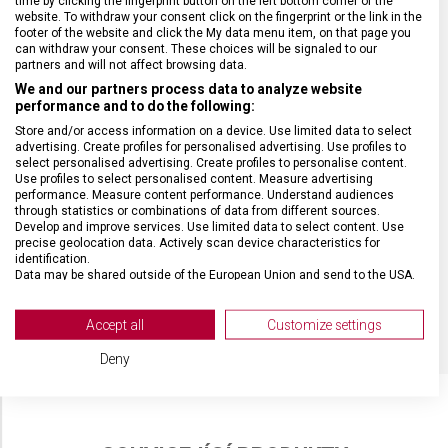
time by clicking the fingerprint button on the left bottom corner of the
website. To withdraw your consent click on the fingerprint or the link in the
ZÁRUKA
24 měsíců
footer of the website and click the My data menu item, on that page you
can withdraw your consent. These choices will be signaled to our
partners and will not affect browsing data.
HMOTNOST
88 g
We and our partners process data to analyze website
performance and to do the following:
Store and/or access information on a device. Use limited data to select
TYP OSTŘÍ
Rovné
advertising. Create profiles for personalised advertising. Use profiles to
select personalised advertising. Create profiles to personalise content.
Use profiles to select personalised content. Measure advertising
MATERIÁL RUKOJETI
Palisandrové dřevo
performance. Measure content performance. Understand audiences
through statistics or combinations of data from different sources.
Develop and improve services. Use limited data to select content. Use
precise geolocation data. Actively scan device characteristics for
DÉLKA ČEPELE
19 cm
identification.
Data may be shared outside of the European Union and send to the USA.
Your consent and the cookie policy applies solely to this website/app.
BARVA
Dřevo
View Partner List (2 IAB Vendors)
Accept all
Customize settings
We use your data for the following purposes:
Deny
IAB processing purposes:
Store and/or access information on a device
Use limited data to select advertising