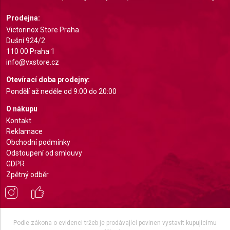
Understand audiences through statistics or
Prodejna:
combinations of data from different sources
Victorinox Store Praha
Dušní 924/2
Develop and improve services
110 00 Praha 1
info@vxstore.cz
Use limited data to select content
Otevírací doba prodejny:
IAB Special Features:
Pondělí až neděle od 9:00 do 20:00
Use precise geolocation data
O nákupu
Identify devices based on information actively
Kontakt
requested
Reklamace
Obchodní podmínky
Non-IAB processing purposes:
Odstoupení od smlouvy
Necessary
GDPR
Zpětný odběr
Performance
Functional
Podle zákona o evidenci tržeb je prodávající povinen vystavit kupujícímu
Advertising