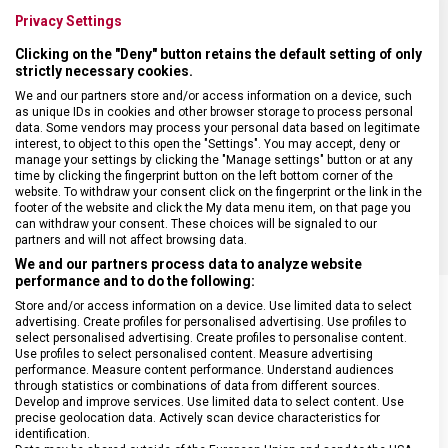
Privacy Settings
DÉLKA ČEPELE
36 cm
Clicking on the "Deny" button retains the default setting of only
strictly necessary cookies.
TYP OSTŘÍ
Rovné
We and our partners store and/or access information on a device, such
as unique IDs in cookies and other browser storage to process personal
data. Some vendors may process your personal data based on legitimate
interest, to object to this open the "Settings". You may accept, deny or
MATERIÁL RUKOJETI
Termoplast (TPE)
manage your settings by clicking the "Manage settings" button or at any
time by clicking the fingerprint button on the left bottom corner of the
website. To withdraw your consent click on the fingerprint or the link in the
BARVA
Černá
footer of the website and click the My data menu item, on that page you
can withdraw your consent. These choices will be signaled to our
partners and will not affect browsing data.
We and our partners process data to analyze website
performance and to do the following:
Store and/or access information on a device. Use limited data to select
advertising. Create profiles for personalised advertising. Use profiles to
select personalised advertising. Create profiles to personalise content.
SOUVISEJÍCÍ PRODUKTY
Use profiles to select personalised content. Measure advertising
performance. Measure content performance. Understand audiences
through statistics or combinations of data from different sources.
Develop and improve services. Use limited data to select content. Use
precise geolocation data. Actively scan device characteristics for
identification.