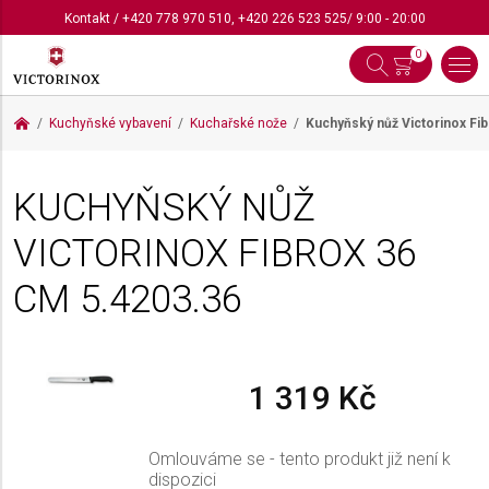
Kontakt
/
+420 778 970 510
,
+420 226 523 525
/ 9:00 - 20:00
0
Kuchyňské vybavení
Kuchařské nože
Kuchyňský nůž Victorinox Fi
KUCHYŇSKÝ NŮŽ
VICTORINOX FIBROX 36
CM
5.4203.36
1 319 Kč
Omlouváme se - tento produkt již není k
dispozici