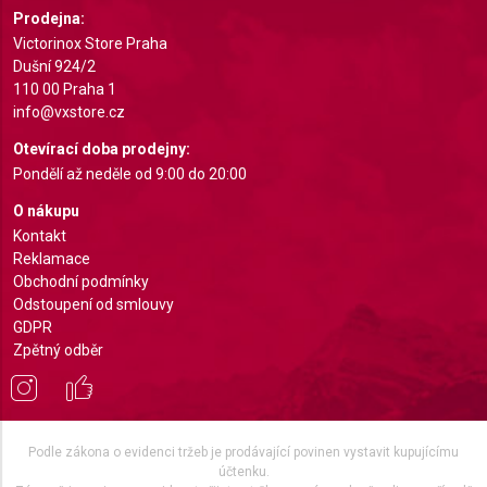
requested
Prodejna:
Victorinox Store Praha
Non-IAB processing purposes:
Dušní 924/2
Necessary
110 00 Praha 1
info@vxstore.cz
Performance
Otevírací doba prodejny:
Pondělí až neděle od 9:00 do 20:00
Functional
O nákupu
Advertising
Kontakt
Reklamace
Obchodní podmínky
Odstoupení od smlouvy
GDPR
Zpětný odběr
Podle zákona o evidenci tržeb je prodávající povinen vystavit kupujícímu
účtenku.