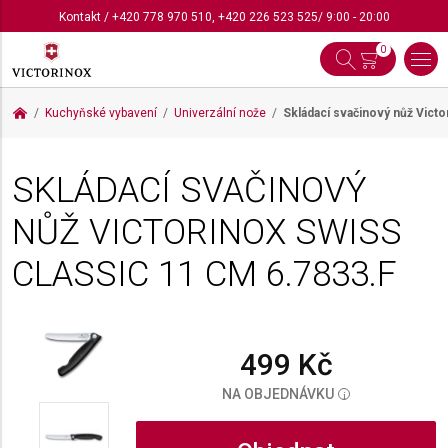
Kontakt
/
+420 778 970 510
,
+420 226 523 525
/ 9:00 - 20:00
0
Kuchyňské vybavení
Univerzální nože
Skládací svačinový nůž Vict
SKLÁDACÍ SVAČINOVÝ
NŮŽ VICTORINOX SWISS
CLASSIC 11 CM
6.7833.F
499 Kč
NA OBJEDNÁVKU
i