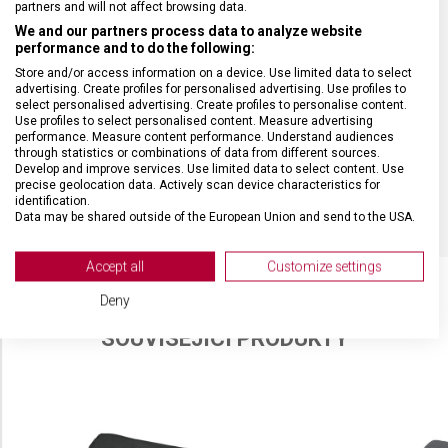
partners and will not affect browsing data.
DÉLKA ČEPELE
11 cm
We and our partners process data to analyze website
performance and to do the following:
Store and/or access information on a device. Use limited data to select
TYP OSTŘÍ
Vlnkované
advertising. Create profiles for personalised advertising. Use profiles to
select personalised advertising. Create profiles to personalise content.
Use profiles to select personalised content. Measure advertising
MATERIÁL RUKOJETI
Polypropylen (PP)
performance. Measure content performance. Understand audiences
through statistics or combinations of data from different sources.
Develop and improve services. Use limited data to select content. Use
BARVA
Černá
precise geolocation data. Actively scan device characteristics for
identification.
Data may be shared outside of the European Union and send to the USA.
Your consent and the cookie policy applies solely to this website/app.
View Partner List (2 IAB Vendors)
Accept all
Customize settings
We use your data for the following purposes:
Deny
IAB processing purposes:
SOUVISEJÍCÍ PRODUKTY
Store and/or access information on a device
Use limited data to select advertising
Create profiles for personalised advertising