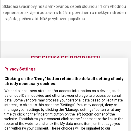
Skládací svačinový nůž s vlnkovanou čepelí dlouhou 11 cm vhodnou
zejména pro krájení potravin s tužším povrchem a měkkým středem
- rajčata, pečivo atd. Nůž je vybaven pojistkou.
SPECIFIKACE PRODUKTU
Privacy Settings
Clicking on the "Deny" button retains the default setting of only
strictly necessary cookies.
DRUH ZBOŽÍ
Kuchyňské vybavení
We and our partners store and/or access information on a device, such
as unique IDs in cookies and other browser storage to process personal
data. Some vendors may process your personal data based on legitimate
interest, to object to this open the "Settings". You may accept, deny or
ZÁRUKA
24 měsíců
manage your settings by clicking the "Manage settings" button or at any
time by clicking the fingerprint button on the left bottom corner of the
website. To withdraw your consent click on the fingerprint or the link in the
HMOTNOST
42 g
footer of the website and click the My data menu item, on that page you
can withdraw your consent. These choices will be signaled to our