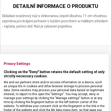
WISS
SWISS
SWISS
SWISS
SWISS
ASSIC
CLASSIC
CLASSIC
CLASSIC
CLASSIC
DETAILNÍ INFORMACE O PRODUKTU
1 CM
11 CM
11 CM
11 CM
11 CM
Skládací svačinový nůž s vlnkovanou čepelí dlouhou 11 cm vhodnou
zejména pro krájení potravin s tužším povrchem a měkkým středem
- rajčata, pečivo atd. Nůž je vybaven pojistkou.
SPECIFIKACE PRODUKTU
Privacy Settings
Clicking on the "Deny" button retains the default setting of only
strictly necessary cookies.
We and our partners store and/or access information on a device, such
DRUH ZBOŽÍ
Kuchyňské vybavení
as unique IDs in cookies and other browser storage to process personal
data. Some vendors may process your personal data based on legitimate
interest, to object to this open the "Settings". You may accept, deny or
manage your settings by clicking the "Manage settings" button or at any
ZÁRUKA
24 měsíců
time by clicking the fingerprint button on the left bottom corner of the
website. To withdraw your consent click on the fingerprint or the link in the
footer of the website and click the My data menu item, on that page you