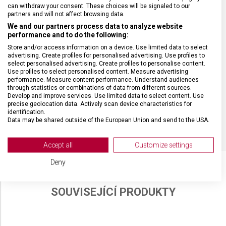
HMOTNOST
42 g
can withdraw your consent. These choices will be signaled to our
partners and will not affect browsing data.
We and our partners process data to analyze website
DÉLKA ČEPELE
11 cm
performance and to do the following:
Store and/or access information on a device. Use limited data to select
advertising. Create profiles for personalised advertising. Use profiles to
TYP OSTŘÍ
Vlnkované
select personalised advertising. Create profiles to personalise content.
Use profiles to select personalised content. Measure advertising
performance. Measure content performance. Understand audiences
MATERIÁL RUKOJETI
Polypropylen (PP)
through statistics or combinations of data from different sources.
Develop and improve services. Use limited data to select content. Use
precise geolocation data. Actively scan device characteristics for
identification.
BARVA
Zelená
Data may be shared outside of the European Union and send to the USA.
Your consent and the cookie policy applies solely to this website/app.
View Partner List (2 IAB Vendors)
Accept all
Customize settings
We use your data for the following purposes:
Deny
IAB processing purposes:
Store and/or access information on a device
SOUVISEJÍCÍ PRODUKTY
Use limited data to select advertising