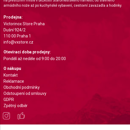
na prestižním místě v blízkosti Staroměstského náměstí; od slavného
armádního nože až po kuchyňské vybavení, cestovní zavazadla a hodinky.
Identify devices based on information actively
requested
Prodejna:
Non-IAB processing purposes:
Victorinox Store Praha
Necessary
Dušní 924/2
110 00 Praha 1
Performance
info@vxstore.cz
Otevírací doba prodejny:
Functional
Pondělí až neděle od 9:00 do 20:00
Advertising
O nákupu
Kontakt
Reklamace
Obchodní podmínky
Odstoupení od smlouvy
GDPR
Zpětný odběr