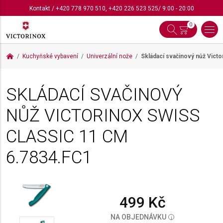
Kontakt
/
+420 778 970 510
,
+420 226 523 525
/ 9:00 - 20:00
0
Kuchyňské vybavení
Univerzální nože
Skládací svačinový nůž Vict
SKLÁDACÍ SVAČINOVÝ
NŮŽ VICTORINOX SWISS
CLASSIC 11 CM
6.7834.FC1
499 Kč
NA OBJEDNÁVKU
i