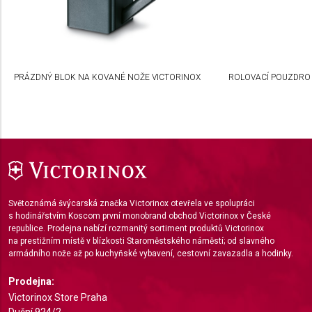
advertising
Create profiles to personalise content
Use profiles to select personalised content
PRÁZDNÝ BLOK NA KOVANÉ NOŽE VICTORINOX
ROLOVACÍ POUZDRO
Measure advertising performance
Measure content performance
Understand audiences through statistics or
combinations of data from different sources
Develop and improve services
Světoznámá švýcarská značka Victorinox otevřela ve spolupráci
s hodinářstvím Koscom první monobrand obchod Victorinox v České
Use limited data to select content
republice. Prodejna nabízí rozmanitý sortiment produktů Victorinox
IAB Special Features:
na prestižním místě v blízkosti Staroměstského náměstí; od slavného
armádního nože až po kuchyňské vybavení, cestovní zavazadla a hodinky.
Use precise geolocation data
Prodejna:
Identify devices based on information actively
Victorinox Store Praha
requested
Dušní 924/2