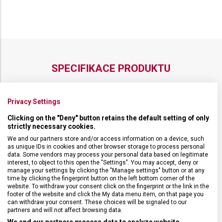
VICTORINOX
VICTORINOX
GRAND
GRAND
MAÎTRE
MAÎTRE
12 CM
12 CM
SPECIFIKACE PRODUKTU
Privacy Settings
Clicking on the "Deny" button retains the default setting of only
DRUH ZBOŽÍ
Kuchyňské vybavení
strictly necessary cookies.
We and our partners store and/or access information on a device, such
as unique IDs in cookies and other browser storage to process personal
ZÁRUKA
24 měsíců
data. Some vendors may process your personal data based on legitimate
interest, to object to this open the "Settings". You may accept, deny or
manage your settings by clicking the "Manage settings" button or at any
HMOTNOST
90 g
time by clicking the fingerprint button on the left bottom corner of the
website. To withdraw your consent click on the fingerprint or the link in the
footer of the website and click the My data menu item, on that page you
TYP OSTŘÍ
Vlnkované
can withdraw your consent. These choices will be signaled to our
partners and will not affect browsing data.
We and our partners process data to analyze website