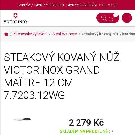
Kontakt
/
+420 778 970 510
,
+420 226 523 525
/ 9:00 - 20:00
0
Kuchyňské vybavení
Steakové nože
Steakový kovaný nůž Victorin
STEAKOVÝ KOVANÝ NŮŽ
VICTORINOX GRAND
MAÎTRE 12 CM
7.7203.12WG
2 279 Kč
SKLADEM NA PRODEJNĚ
i