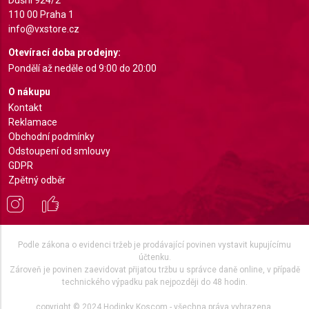
Non-IAB processing purposes:
110 00 Praha 1
info@vxstore.cz
Necessary
Otevírací doba prodejny:
Performance
Pondělí až neděle od 9:00 do 20:00
Functional
O nákupu
Kontakt
Advertising
Reklamace
Obchodní podmínky
Odstoupení od smlouvy
GDPR
Zpětný odběr
Podle zákona o evidenci tržeb je prodávající povinen vystavit kupujícímu
účtenku.
Zároveň je povinen zaevidovat přijatou tržbu u správce daně online, v případě
technického výpadku pak nejpozději do 48 hodin.
copyright © 2024 Hodinky Koscom - všechna práva vyhrazena.