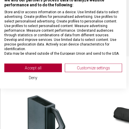
MATERIÁL RUKOJETI
Polyoxymetylen (POM)
performance and to do the following:
Store and/or access information on a device. Use limited data to select
advertising. Create profiles for personalised advertising. Use profiles to
DÉLKA ČEPELE
12 cm
select personalised advertising. Create profiles to personalise content.
Use profiles to select personalised content. Measure advertising
performance. Measure content performance. Understand audiences
BARVA
Černá
through statistics or combinations of data from different sources.
Develop and improve services. Use limited data to select content. Use
precise geolocation data. Actively scan device characteristics for
identification.
Data may be shared outside of the European Union and send to the USA.
Your consent and the cookie policy applies solely to this website/app.
View Partner List (2 IAB Vendors)
Accept all
Customize settings
We use your data for the following purposes:
Deny
SOUVISEJÍCÍ PRODUKTY
IAB processing purposes:
Store and/or access information on a device
Use limited data to select advertising
Create profiles for personalised advertising
Use profiles to select personalised