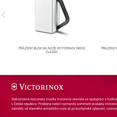
Use limited data to select content
IAB Special Features:
Use precise geolocation data
Identify devices based on information actively requested
Non-IAB processing purposes:
PRÁZDNÝ BLOK NA NOŽE VICTORINOX SWISS
PRÁZDNÝ 
CLASSIC
Necessary
Performance
Functional
Advertising
Světoznámá švýcarská značka Victorinox otevřela ve spolupráci s hodi
v České republice. Prodejna nabízí rozmanitý sortiment produktů Victorin
náměstí; od slavného armádního nože až po kuchyňské vybavení, cestovn