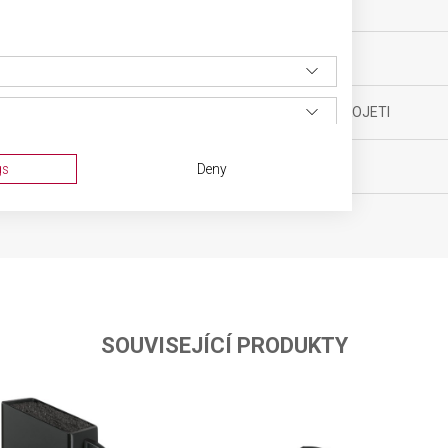
yňské vybavení
TYP OSTŘÍ
ěsíců
MATERIÁL RUKOJETI
BARVA
gs
Deny
cm
SOUVISEJÍCÍ PRODUKTY
ta from different sources