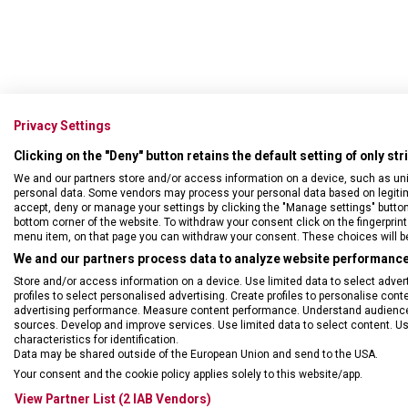
Nůž vhodný zejména pro kr
Privacy Settings
ergonomicky tvarovanou ru
Clicking on the "Deny" button retains the default setting of only st
• celková délka nože: 22 
We and our partners store and/or access information on a device, such as un
personal data. Some vendors may process your personal data based on legitimat
• možno mýt v myčce
accept, deny or manage your settings by clicking the "Manage settings" button or
bottom corner of the website. To withdraw your consent click on the fingerprint 
menu item, on that page you can withdraw your consent. These choices will be 
We and our partners process data to analyze website performance 
Store and/or access information on a device. Use limited data to select adverti
profiles to select personalised advertising. Create profiles to personalise con
advertising performance. Measure content performance. Understand audiences 
sources. Develop and improve services. Use limited data to select content. U
characteristics for identification.
Data may be shared outside of the European Union and send to the USA.
Your consent and the cookie policy applies solely to this website/app.
View Partner List (2 IAB Vendors)