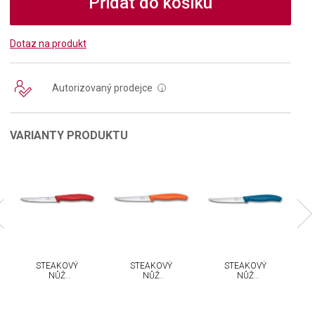
Přidat do košíku
Dotaz na produkt
Autorizovaný prodejce
i
VARIANTY PRODUKTU
STEAKOVÝ
STEAKOVÝ
STEAKOVÝ
NŮŽ
NŮŽ
NŮŽ
VICTORINOX
VICTORINOX
VICTORINOX
SWISS
SWISS
SWISS
CLASSIC 11
CLASSIC 11
CLASSIC 11