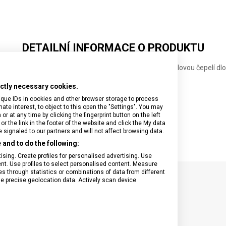
CM
CM
CM
DETAILNÍ INFORMACE O PRODUKTU
ájení steaků a pizzy vybavený špičatou vlnkovanou ocelovou čepelí dl
kojetí z polypropylenu.
rictly necessary cookies.
cm
ique IDs in cookies and other browser storage to process
e interest, to object to this open the "Settings". You may
 at any time by clicking the fingerprint button on the left
or the link in the footer of the website and click the My data
signaled to our partners and will not affect browsing data.
and to do the following:
sing. Create profiles for personalised advertising. Use
tent. Use profiles to select personalised content. Measure
through statistics or combinations of data from different
se precise geolocation data. Actively scan device
SPECIFIKACE PRODUKTU