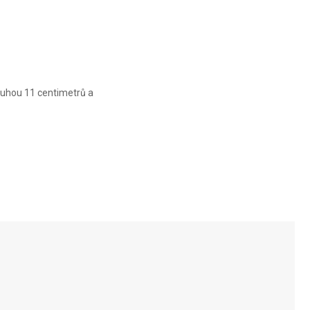
CM
CM
CM
ouhou 11 centimetrů a