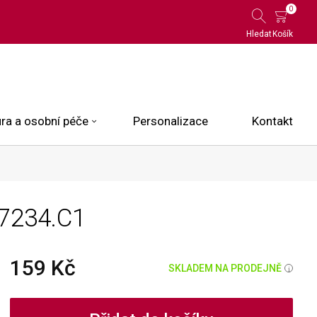
0
Hledat
Košík
ra a osobní péče
Personalizace
Kontakt
 Limited Edition
.7234.C1
N.O.X.
ce
159 Kč
SKLADEM NA PRODEJNĚ
i