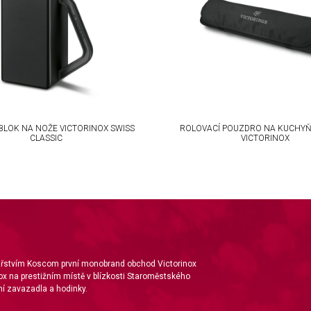
BLOK NA NOŽE VICTORINOX SWISS
ROLOVACÍ POUZDRO NA KUCHYŇ
CLASSIC
VICTORINOX
nářstvím Koscom první monobrand obchod Victorinox
ox na prestižním místě v blízkosti Staroměstského
í zavazadla a hodinky.