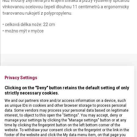
Nůž vhodný zejména pro krájení steaků a pizzy vybavený špičatou
vlnkovanou ocelovou čepelí dlouhou 11 centimetrů a ergonomicky
tvarovanou rukojetí z polypropylenu.
• celková délka nože: 22 cm
• možno mýt v myčce
SPECIFIKACE PRODUKTU
Privacy Settings
Clicking on the "Deny" button retains the default setting of only
strictly necessary cookies.
We and our partners store and/or access information on a device, such
DRUH ZBOŽÍ
Kuchyňské vybavení
as unique IDs in cookies and other browser storage to process personal
data. Some vendors may process your personal data based on legitimate
interest, to object to this open the "Settings". You may accept, deny or
manage your settings by clicking the "Manage settings" button or at any
ZÁRUKA
24 měsíců
time by clicking the fingerprint button on the left bottom corner of the
website. To withdraw your consent click on the fingerprint or the link in the
footer of the website and click the My data menu item, on that page you