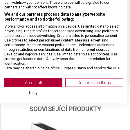
HMOTNOST
28 g
can withdraw your consent. These choices will be signaled to our
partners and will not affect browsing data.
We and our partners process data to analyze website
DÉLKA ČEPELE
11 cm
performance and to do the following:
Store and/or access information on a device. Use limited data to select
advertising. Create profiles for personalised advertising. Use profiles to
TYP OSTŘÍ
Vlnkované
select personalised advertising. Create profiles to personalise content.
Use profiles to select personalised content. Measure advertising
performance. Measure content performance. Understand audiences
MATERIÁL RUKOJETI
Polypropylen (PP)
through statistics or combinations of data from different sources.
Develop and improve services. Use limited data to select content. Use
precise geolocation data. Actively scan device characteristics for
BARVA
Žlutá
identification.
Data may be shared outside of the European Union and send to the USA.
Your consent and the cookie policy applies solely to this website/app.
View Partner List (2 IAB Vendors)
Accept all
Customize settings
We use your data for the following purposes:
Deny
IAB processing purposes:
Store and/or access information on a device
SOUVISEJÍCÍ PRODUKTY
Use limited data to select advertising
Create profiles for personalised advertising