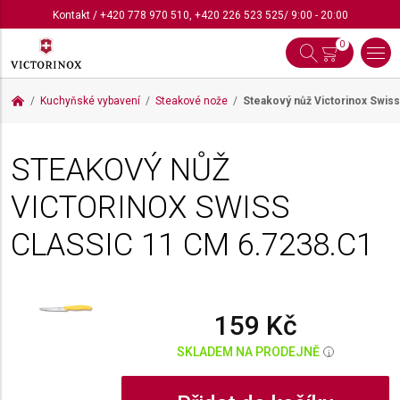
Kontakt
/
+420 778 970 510
,
+420 226 523 525
/ 9:00 - 20:00
0
Kuchyňské vybavení
Steakové nože
Steakový nůž Victorinox Swis
STEAKOVÝ NŮŽ
VICTORINOX SWISS
CLASSIC 11 CM
6.7238.C1
159 Kč
SKLADEM NA PRODEJNĚ
i