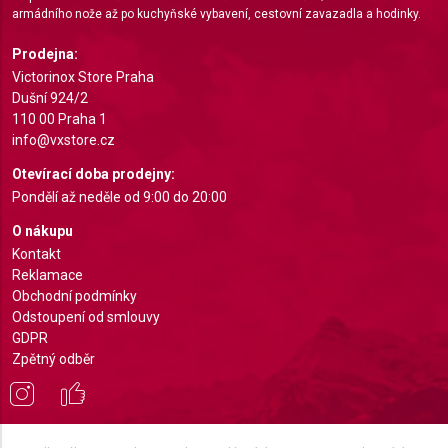
armádního nože až po kuchyňské vybavení, cestovní zavazadla a hodinky.
Identify devices based on information actively
requested
Prodejna:
Non-IAB processing purposes:
Victorinox Store Praha
Dušní 924/2
Necessary
110 00 Praha 1
Performance
info@vxstore.cz
Otevírací doba prodejny:
Functional
Pondělí až neděle od 9:00 do 20:00
Advertising
O nákupu
Kontakt
Reklamace
Obchodní podmínky
Odstoupení od smlouvy
GDPR
Zpětný odběr