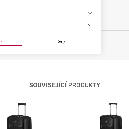
ovní vybavení
VELIKOST
0 let
MATERIÁL
0 g
BARVA
gs
Deny
SOUVISEJÍCÍ PRODUKTY
ta from different sources