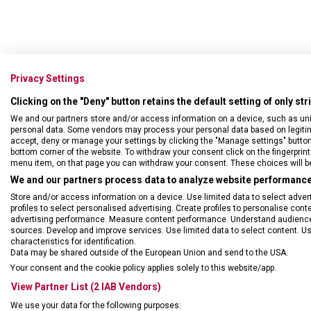
Privacy Settings
Clicking on the "Deny" button retains the default setting of only st
• Obsa
We and our partners store and/or access information on a device, such as un
• S o
personal data. Some vendors may process your personal data based on legitimat
• S mo
accept, deny or manage your settings by clicking the "Manage settings" button or
bottom corner of the website. To withdraw your consent click on the fingerprint 
menu item, on that page you can withdraw your consent. These choices will be 
We and our partners process data to analyze website performance 
Store and/or access information on a device. Use limited data to select adverti
profiles to select personalised advertising. Create profiles to personalise con
advertising performance. Measure content performance. Understand audiences 
sources. Develop and improve services. Use limited data to select content. U
characteristics for identification.
Data may be shared outside of the European Union and send to the USA.
Your consent and the cookie policy applies solely to this website/app.
View Partner List (2 IAB Vendors)
We use your data for the following purposes: