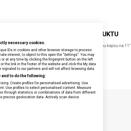
DETAILNÍ INFORMACE O PRODUKTU
rictly necessary cookies.
huje elastickou přihrádku na 14" notebook a polstrovanou kapsu na 11"
ique IDs in cookies and other browser storage to process
dnímatelným ramenním popruhem pro pohodlné nošení
e interest, to object to this open the "Settings". You may
žností upevnění k rukojeti kufru
 at any time by clicking the fingerprint button on the left
or the link in the footer of the website and click the My data
signaled to our partners and will not affect browsing data.
and to do the following:
sing. Create profiles for personalised advertising. Use
tent. Use profiles to select personalised content. Measure
through statistics or combinations of data from different
se precise geolocation data. Actively scan device
SPECIFIKACE PRODUKTU