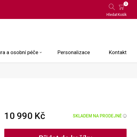
0
Hledat
Košík
ra a osobní péče
Personalizace
Kontakt
 Limited Edition
N.O.X.
ce
10 990 Kč
SKLADEM NA PRODEJNĚ
i