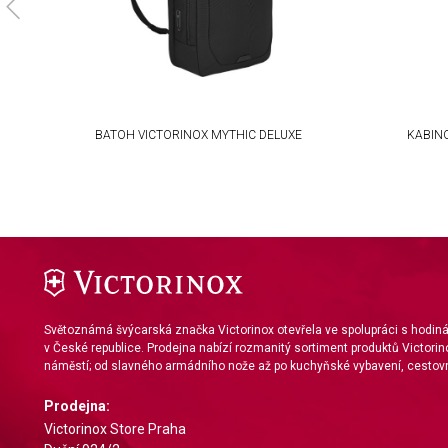
Use limited data to select content
IAB Special Features:
Use precise geolocation data
Identify devices based on information actively requested
BATOH VICTORINOX MYTHIC DELUXE
KABIN
Non-IAB processing purposes:
Necessary
Performance
Functional
Advertising
Světoznámá švýcarská značka Victorinox otevřela ve spolupráci s hodi
v České republice. Prodejna nabízí rozmanitý sortiment produktů Victorin
náměstí; od slavného armádního nože až po kuchyňské vybavení, cestovn
Prodejna:
Victorinox Store Praha