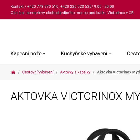
Kontakt
/
+420 778 970 510
,
+420 226 523 525
/ 9:00 - 20:00
Oficiální internetový obchod jediného monobrand butiku Victorinox v ČR
Kapesní nože
Kuchyňské vybavení
Cesto
Cestovní vybavení
Aktovky a kabelky
Aktovka Victorinox My
Malé kapesní nože
Kuchařské nože
Kabinové kufry
Dámské
Střední kapesní nože
Univerzální nože
Kufry k odbavení
Pánské
AKTOVKA VICTORINOX M
Velké kapesní nože
Steakové nože
Batohy
Všechny hodinky
Pouzdra a příslušenství
Nože na pečivo
Aktovky a kabelky
Outdoorové nože
Struhadla a nůžky
Kosmetické taštičky
Zahradní nože
Prkénka a stojany
Tašky a ledvinky