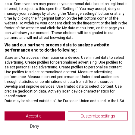
data. Some vendors may process your personal data based on legitimate
interest, to object to this open the "Settings". You may accept, deny or
manage your settings by clicking the "Manage settings" button or at any
DRUH ZBOŽÍ
Cestovní vybavení
time by clicking the fingerprint button on the left bottom corner of the
website. To withdraw your consent click on the fingerprint or the link in the
footer of the website and click the My data menu item, on that page you
ZÁRUKA
1 + 10 let
can withdraw your consent. These choices will be signaled to our
partners and will not affect browsing data.
We and our partners process data to analyze website
HMOTNOST
3 900 g
performance and to do the following:
Store and/or access information on a device. Use limited data to select
advertising. Create profiles for personalised advertising. Use profiles to
TYP ZAVAZADLA
Kabinové zavazadlo
select personalised advertising. Create profiles to personalise content.
Use profiles to select personalised content. Measure advertising
performance. Measure content performance. Understand audiences
VELIKOST
55 x 40 x 20 cm
through statistics or combinations of data from different sources.
Develop and improve services. Use limited data to select content. Use
precise geolocation data. Actively scan device characteristics for
MATERIÁL
Nylon/kůže
identification.
Data may be shared outside of the European Union and send to the USA.
Your consent and the cookie policy applies solely to this website/app.
BARVA
Černá
View Partner List (2 IAB Vendors)
Accept all
Customize settings
We use your data for the following purposes:
Deny
POČET KOLEČEK
8 (4 dvojitá)
IAB processing purposes: