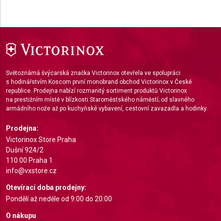
Use limited data to select content
IAB Special Features:
Use precise geolocation data
Identify devices based on information actively
requested
Světoznámá švýcarská značka Victorinox otevřela ve spolupráci
s hodinářstvím Koscom první monobrand obchod Victorinox v České
Non-IAB processing purposes:
republice. Prodejna nabízí rozmanitý sortiment produktů Victorinox
Necessary
na prestižním místě v blízkosti Staroměstského náměstí; od slavného
armádního nože až po kuchyňské vybavení, cestovní zavazadla a hodinky.
Performance
Prodejna:
Functional
Victorinox Store Praha
Dušní 924/2
Advertising
110 00 Praha 1
info@vxstore.cz
Otevírací doba prodejny:
Pondělí až neděle od 9:00 do 20:00
O nákupu