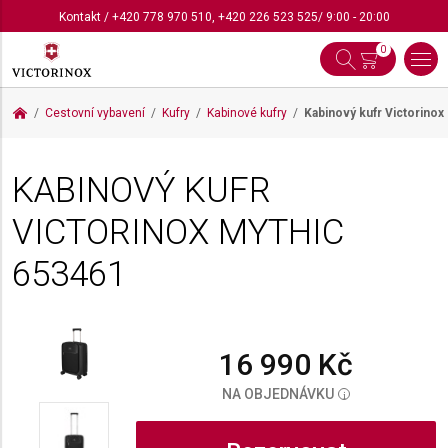
Kontakt
/
+420 778 970 510
,
+420 226 523 525
/ 9:00 - 20:00
0
Cestovní vybavení
Kufry
Kabinové kufry
Kabinový kufr Victorinox
KABINOVÝ KUFR
VICTORINOX MYTHIC
653461
16 990 Kč
NA OBJEDNÁVKU
i