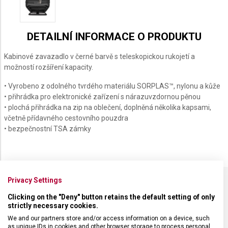
DETAILNÍ INFORMACE O PRODUKTU
Kabinové zavazadlo v černé barvě s teleskopickou rukojetí a
možností rozšíření kapacity.
• Vyrobeno z odolného tvrdého materiálu SORPLAS™, nylonu a kůže
• přihrádka
pro elektronické zařízení s nárazuvzdornou pěnou
• plochá přihrádka na zip na oblečení, doplněná několika kapsami,
včetně přídavného cestovního pouzdra
• bezpečnostní TSA zámky
Privacy Settings
SPECIFIKACE PRODUKTU
Clicking on the "Deny" button retains the default setting of only
strictly necessary cookies.
We and our partners store and/or access information on a device, such
as unique IDs in cookies and other browser storage to process personal