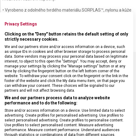
• Vyrobeno z odolného tvrdého materiálu SORPLAS™, nylonu a kůže
• 14″ přihrádka
pro elektronické zařízení s nárazuvzdornou pěnou
• 11" přihrádka
pro tablet
Privacy Settings
• bezpečnostní TSA zámky
Clicking on the "Deny" button retains the default setting of only
strictly necessary cookies.
We and our partners store and/or access information on a device, such
as unique IDs in cookies and other browser storage to process personal
data. Some vendors may process your personal data based on legitimate
interest, to object to this open the "Settings". You may accept, deny or
manage your settings by clicking the "Manage settings" button or at any
SPECIFIKACE PRODUKTU
time by clicking the fingerprint button on the left bottom corner of the
website. To withdraw your consent click on the fingerprint or the link in the
footer of the website and click the My data menu item, on that page you
can withdraw your consent. These choices will be signaled to our
partners and will not affect browsing data.
We and our partners process data to analyze website
DRUH ZBOŽÍ
Cestovní vybavení
performance and to do the following:
Store and/or access information on a device. Use limited data to select
advertising. Create profiles for personalised advertising. Use profiles to
ZÁRUKA
1 + 10 let
select personalised advertising. Create profiles to personalise content.
Use profiles to select personalised content. Measure advertising
performance. Measure content performance. Understand audiences
through statistics or combinations of data from different sources.
HMOTNOST
3 800 g