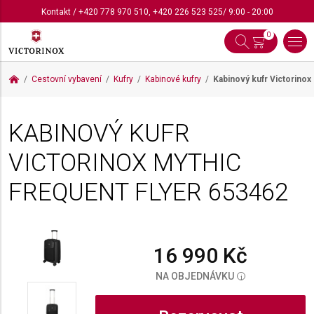
Kontakt
/
+420 778 970 510
,
+420 226 523 525
/ 9:00 - 20:00
0
Cestovní vybavení
Kufry
Kabinové kufry
Kabinový kufr Victorinox
KABINOVÝ KUFR
VICTORINOX MYTHIC
FREQUENT FLYER
653462
16 990 Kč
NA OBJEDNÁVKU
i