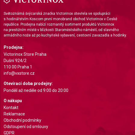
Functional
Světoznámá švýcarská značka Victorinox otevřela ve spolupráci
Advertising
s hodinářstvím Koscom první monobrand obchod Victorinox v České
republice. Prodejna nabízí rozmanitý sortiment produktů Victorinox
na prestižním místě v blízkosti Staroměstského náměstí; od slavného
armádního nože až po kuchyňské vybavení, cestovní zavazadla a hodinky.
Prodejna:
Victorinox Store Praha
Dušní 924/2
110 00 Praha 1
info@vxstore.cz
Otevírací doba prodejny:
Pondělí až neděle od 9:00 do 20:00
O nákupu
Kontakt
Reklamace
Obchodní podmínky
Odstoupení od smlouvy
GDPR