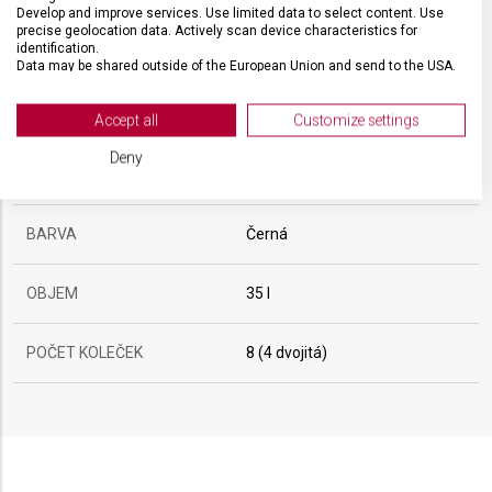
Develop and improve services. Use limited data to select content. Use
precise geolocation data. Actively scan device characteristics for
identification.
TYP ZAVAZADLA
Kabinové zavazadlo
Data may be shared outside of the European Union and send to the USA.
Your consent and the cookie policy applies solely to this website/app.
VELIKOST
55 x 35 x 23 cm
View Partner List (2 IAB Vendors)
Accept all
Customize settings
We use your data for the following purposes:
Deny
IAB processing purposes:
MATERIÁL
Nylon/kůže
Store and/or access information on a device
BARVA
Černá
Use limited data to select advertising
OBJEM
35 l
Create profiles for personalised advertising
Use profiles to select personalised
POČET KOLEČEK
8 (4 dvojitá)
advertising
Create profiles to personalise content
Use profiles to select personalised content