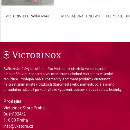
Necessary
VICTORINOX GRAVÍROVÁNÍ
MANUÁL CRAFTING WITH THE POCKET KN
Performance
Functional
Advertising
Světoznámá švýcarská značka Victorinox otevřela ve spolupráci
s hodinářstvím Koscom první monobrand obchod Victorinox v České
republice. Prodejna nabízí rozmanitý sortiment produktů Victorinox
na prestižním místě v blízkosti Staroměstského náměstí; od slavného
armádního nože až po kuchyňské vybavení, cestovní zavazadla a hodinky.
Prodejna:
Victorinox Store Praha
Dušní 924/2
110 00 Praha 1
info@vxstore.cz