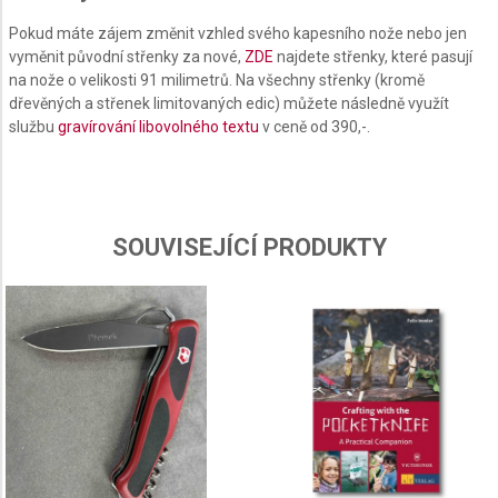
Create profiles to personalise content
Pokud máte zájem změnit vzhled svého kapesního nože nebo jen
vyměnit původní střenky za nové,
ZDE
najdete střenky, které pasují
Use profiles to select personalised content
na nože o velikosti 91 milimetrů. Na všechny střenky (kromě
dřevěných a střenek limitovaných edic) můžete následně využít
Measure advertising performance
službu
gravírování libovolného textu
v ceně od 390,-.
Measure content performance
Understand audiences through statistics or
combinations of data from different sources
SOUVISEJÍCÍ PRODUKTY
Develop and improve services
Use limited data to select content
IAB Special Features:
Use precise geolocation data
Identify devices based on information actively
requested
Non-IAB processing purposes: