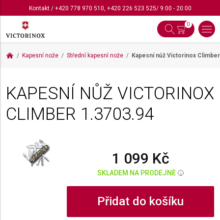
Kontakt
/
+420 778 970 510
,
+420 226 523 525
/ 9:00 - 20:00
0
Kapesní nože
Střední kapesní nože
Kapesní nůž Victorinox Climbe
KAPESNÍ NŮŽ VICTORINOX
CLIMBER
1.3703.94
1 099 Kč
SKLADEM NA PRODEJNĚ
i
Přidat do košíku