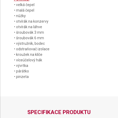
• velká čepel
• malá čepel
• nůžky
• otvírák na konzervy
• otvírák na láhve
• šroubovák 3 mm
• šroubovák 6 mm
• výstružník, bodec
• odstraňovač izolace
• kroužek na klíče
• víceúčelový hák
• vývrtka
• párátko
• pinzeta
SPECIFIKACE PRODUKTU