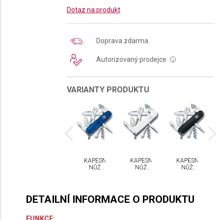
Dotaz na produkt
Doprava zdarma
Autorizovaný prodejce
i
VARIANTY PRODUKTU
PESNÍ
KAPESNÍ
KAPESNÍ
KAPESNÍ
KAPESNÍ
NŮŽ
NŮŽ
NŮŽ
NŮŽ
NŮŽ
CTORINOX
VICTORINOX
VICTORINOX
VICTORINOX
VICTORINOX
IMBER
CLIMBER
CLIMBER
CLIMBER
CLIMBER
DETAILNÍ INFORMACE O PRODUKTU
FUNKCE: