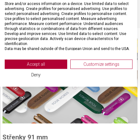
Store and/or access information on a device. Use limited data to select
BARVA
Multicolor
advertising. Create profiles for personalised advertising. Use profiles to
select personalised advertising. Create profiles to personalise content.
Use profiles to select personalised content. Measure advertising
performance. Measure content performance. Understand audiences
through statistics or combinations of data from different sources.
Develop and improve services. Use limited data to select content. Use
precise geolocation data. Actively scan device characteristics for
identification.
Data may be shared outside of the European Union and send to the USA.
Your consent and the cookie policy applies solely to this website/app.
View Partner List (2 IAB Vendors)
Accept all
Customize settings
We use your data for the following purposes:
Deny
IAB processing purposes:
Store and/or access information on a device
Use limited data to select advertising
Create profiles for personalised advertising
Use profiles to select personalised
advertising
Střenky 91 mm