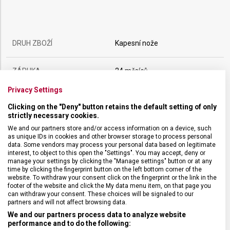
DRUH ZBOŽÍ
Kapesní nože
ZÁRUKA
24 měsíců
Privacy Settings
HMOTNOST
82 g
Clicking on the "Deny" button retains the default setting of only
strictly necessary cookies.
UZAMYKATELNÁ ČEPEL
Ne
We and our partners store and/or access information on a device, such
as unique IDs in cookies and other browser storage to process personal
data. Some vendors may process your personal data based on legitimate
interest, to object to this open the "Settings". You may accept, deny or
POČET FUNKCÍ
14
manage your settings by clicking the "Manage settings" button or at any
time by clicking the fingerprint button on the left bottom corner of the
website. To withdraw your consent click on the fingerprint or the link in the
VELIKOST
9,1 x 1,8 cm
footer of the website and click the My data menu item, on that page you
can withdraw your consent. These choices will be signaled to our
partners and will not affect browsing data.
MATERIÁL
Termoplast
We and our partners process data to analyze website
performance and to do the following: