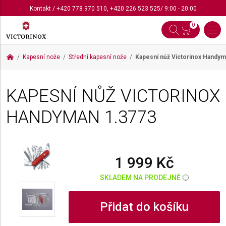
Kontakt
/
+420 778 970 510
,
+420 226 523 525
/ 9:00 - 20:00
0
Kapesní nože
Střední kapesní nože
Kapesní nůž Victorinox Handy
KAPESNÍ NŮŽ VICTORINOX
HANDYMAN
1.3773
1 999 Kč
SKLADEM NA PRODEJNĚ
i
Přidat do košíku