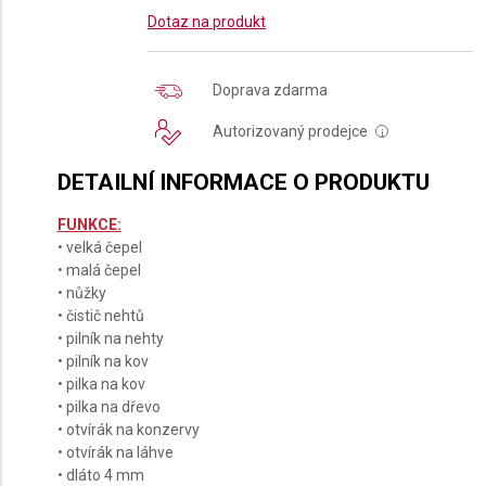
Dotaz na produkt
Doprava zdarma
Autorizovaný prodejce
i
DETAILNÍ INFORMACE O PRODUKTU
FUNKCE:
• velká čepel
• malá čepel
• nůžky
• čistič nehtů
• pilník na nehty
• pilník na kov
• pilka na kov
• pilka na dřevo
• otvírák na konzervy
• otvírák na láhve
• dláto 4 mm