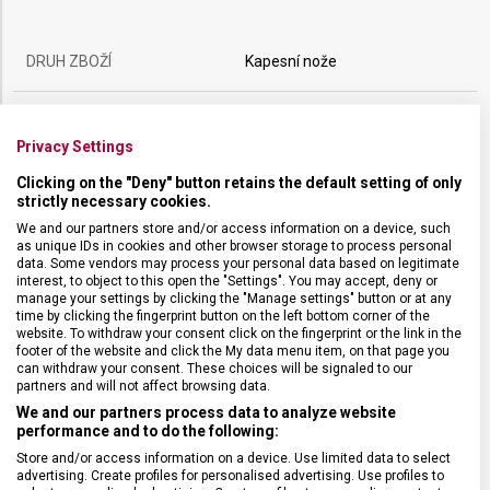
DRUH ZBOŽÍ
Kapesní nože
ZÁRUKA
24 měsíců
Privacy Settings
HMOTNOST
155 g
Clicking on the "Deny" button retains the default setting of only
strictly necessary cookies.
We and our partners store and/or access information on a device, such
POČET FUNKCÍ
24
as unique IDs in cookies and other browser storage to process personal
data. Some vendors may process your personal data based on legitimate
interest, to object to this open the "Settings". You may accept, deny or
VELIKOST
9,1 x 2,75 cm
manage your settings by clicking the "Manage settings" button or at any
time by clicking the fingerprint button on the left bottom corner of the
website. To withdraw your consent click on the fingerprint or the link in the
footer of the website and click the My data menu item, on that page you
MATERIÁL
Termoplast
can withdraw your consent. These choices will be signaled to our
partners and will not affect browsing data.
We and our partners process data to analyze website
BARVA
Červená
performance and to do the following:
Store and/or access information on a device. Use limited data to select
advertising. Create profiles for personalised advertising. Use profiles to