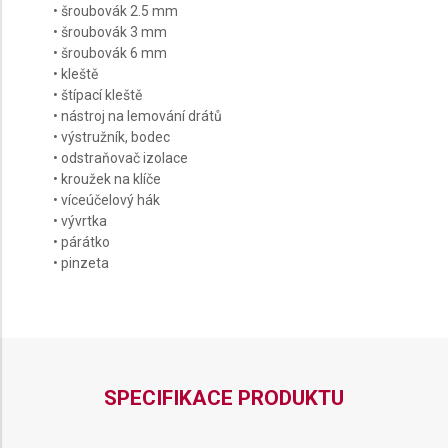
• šroubovák 2.5 mm
• šroubovák 3 mm
• šroubovák 6 mm
• kleště
• štípací kleště
• nástroj na lemování drátů
• výstružník, bodec
• odstraňovač izolace
• kroužek na klíče
• víceúčelový hák
• vývrtka
• párátko
• pinzeta
SPECIFIKACE PRODUKTU