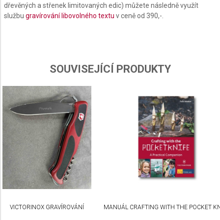
dřevěných a střenek limitovaných edic) můžete následně využít
Use profiles to select personalised content
službu
gravírování libovolného textu
v ceně od 390,-.
Measure advertising performance
Measure content performance
SOUVISEJÍCÍ PRODUKTY
Understand audiences through statistics or
combinations of data from different sources
Develop and improve services
Use limited data to select content
IAB Special Features:
Use precise geolocation data
Identify devices based on information actively
requested
Non-IAB processing purposes:
VICTORINOX GRAVÍROVÁNÍ
MANUÁL CRAFTING WITH THE POCKET KN
Necessary