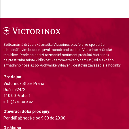
Performance
Functional
Advertising
Světoznámá švýcarská značka Victorinox otevřela ve spolupráci
s hodinářstvím Koscom první monobrand obchod Victorinox v České
republice. Prodejna nabízí rozmanitý sortiment produktů Victorinox
na prestižním místě v blízkosti Staroměstského náměstí; od slavného
armádního nože až po kuchyňské vybavení, cestovní zavazadla a hodinky.
Prodejna:
Victorinox Store Praha
Dušní 924/2
110 00 Praha 1
info@vxstore.cz
Otevírací doba prodejny:
Pondělí až neděle od 9:00 do 20:00
O nákupu