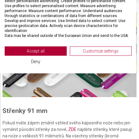
select personalised advertising. Create profiles to personalise content.
Use profiles to select personalised content. Measure advertising
performance. Measure content performance. Understand audiences
through statistics or combinations of data from different sources.
Develop and improve services. Use limited data to select content. Use
precise geolocation data. Actively scan device characteristics for
identification.
Data may be shared outside of the European Union and send to the USA.
Your consent and the cookie policy applies solely to this website/app.
View Partner List (2 IAB Vendors)
Accept all
Customize settings
We use your data for the following purposes:
Deny
IAB processing purposes:
Store and/or access information on a device
Use limited data to select advertising
Create profiles for personalised advertising
Střenky 91 mm
Use profiles to select personalised
advertising
Pokud máte zájem změnit vzhled svého kapesního nože nebo jen
vyměnit původní střenky za nové,
ZDE
najdete střenky, které pasují
Create profiles to personalise content
na nože o velikosti 91 milimetrů. Na všechny střenky (kromě