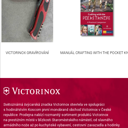
VICTORINOX GRAVÍROVÁNÍ
MANUÁL CRAFTING WITH THE POCKET KN
Světoznámá švýcarská značka Victorinox otevřela ve spolupráci
s hodinářstvím Koscom první monobrand obchod Victorinox v České
republice. Prodejna nabízí rozmanitý sortiment produktů Victorinox
na prestižním místě v blízkosti Staroměstského náměstí; od slavného
armádního nože až po kuchyňské vybavení, cestovní zavazadla a hodinky.