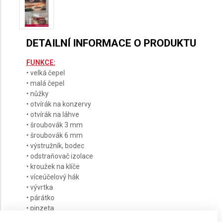
DETAILNÍ INFORMACE O PRODUKTU
FUNKCE:
• velká čepel
• malá čepel
• nůžky
• otvírák na konzervy
• otvírák na láhve
• šroubovák 3 mm
• šroubovák 6 mm
• výstružník, bodec
• odstraňovač izolace
• kroužek na klíče
• víceúčelový hák
• vývrtka
• párátko
• pinzeta