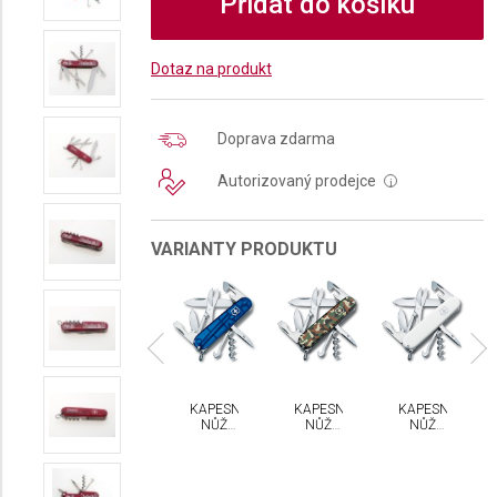
Přidat do košíku
Dotaz na produkt
Doprava zdarma
Autorizovaný prodejce
i
VARIANTY PRODUKTU
PESNÍ
KAPESNÍ
KAPESNÍ
KAPESNÍ
KAPESNÍ
NŮŽ
NŮŽ
NŮŽ
NŮŽ
NŮŽ
CTORINOX
VICTORINOX
VICTORINOX
VICTORINOX
VICTORINOX
IMBER
CLIMBER
CLIMBER
CLIMBER
CLIMBER