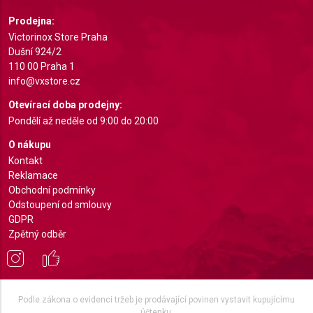
Prodejna:
Victorinox Store Praha
Dušní 924/2
110 00 Praha 1
info@vxstore.cz
Otevírací doba prodejny:
Pondělí až neděle od 9:00 do 20:00
O nákupu
Kontakt
Reklamace
Obchodní podmínky
Odstoupení od smlouvy
GDPR
Zpětný odběr
Podle zákona o evidenci tržeb je prodávající povinen vystavit kupujícímu
účtenku.