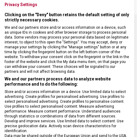
Privacy Settings
Clicking on the "Deny" button retains the default setting of only
strictly necessary cookies.
We and our partners store and/or access information on a device, such
SPECIFIKACE PRODUKTU
as unique IDs in cookies and other browser storage to process personal
data. Some vendors may process your personal data based on legitimate
interest, to object to this open the "Settings". You may accept, deny or
manage your settings by clicking the "Manage settings" button or at any
time by clicking the fingerprint button on the left bottom corner of the
website. To withdraw your consent click on the fingerprint or the link in the
footer of the website and click the My data menu item, on that page you
DRUH ZBOŽÍ
Kapesní nože
can withdraw your consent. These choices will be signaled to our
partners and will not affect browsing data.
We and our partners process data to analyze website
ZÁRUKA
24 měsíců
performance and to do the following:
Store and/or access information on a device. Use limited data to select
advertising. Create profiles for personalised advertising. Use profiles to
HMOTNOST
82 g
select personalised advertising. Create profiles to personalise content.
Use profiles to select personalised content. Measure advertising
performance. Measure content performance. Understand audiences
UZAMYKATELNÁ ČEPEL
Ne
through statistics or combinations of data from different sources.
Develop and improve services. Use limited data to select content. Use
precise geolocation data. Actively scan device characteristics for
identification.
POČET FUNKCÍ
14
Data may be shared outside of the European Union and send to the USA.