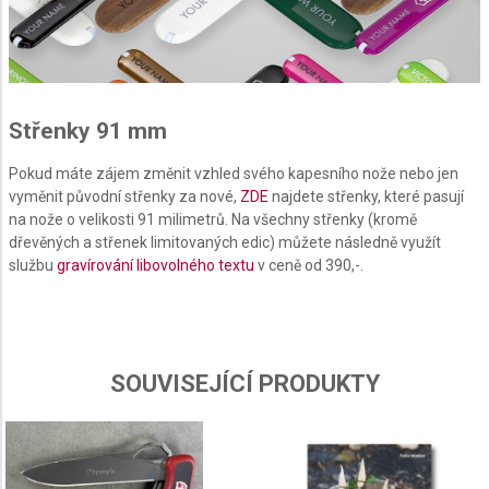
Understand audiences through statistics or
combinations of data from different sources
Develop and improve services
Střenky 91 mm
Use limited data to select content
IAB Special Features:
Pokud máte zájem změnit vzhled svého kapesního nože nebo jen
vyměnit původní střenky za nové,
ZDE
najdete střenky, které pasují
Use precise geolocation data
na nože o velikosti 91 milimetrů. Na všechny střenky (kromě
dřevěných a střenek limitovaných edic) můžete následně využít
Identify devices based on information actively
službu
gravírování libovolného textu
v ceně od 390,-.
requested
Non-IAB processing purposes:
Necessary
SOUVISEJÍCÍ PRODUKTY
Performance
Functional
Advertising