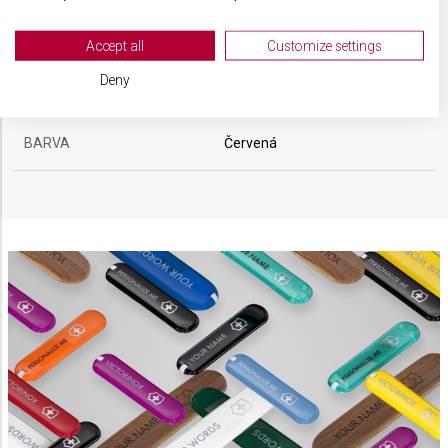
Your consent and the cookie policy applies solely to this website/app.
VELIKOST
9,1 x 1,8 cm
View Partner List (2 IAB Vendors)
Accept all
Customize settings
We use your data for the following purposes:
Deny
MATERIÁL
Termoplast
IAB processing purposes:
Store and/or access information on a device
BARVA
Červená
Use limited data to select advertising
Create profiles for personalised advertising
Use profiles to select personalised
advertising
Create profiles to personalise content
Use profiles to select personalised content
Measure advertising performance
Measure content performance