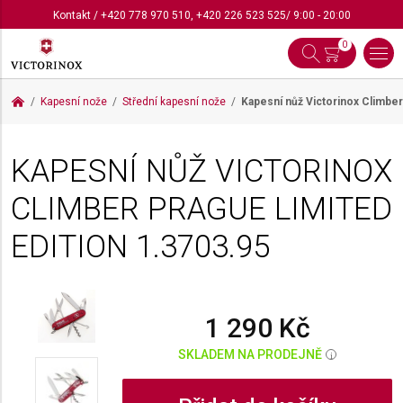
Kontakt
/
+420 778 970 510
,
+420 226 523 525
/ 9:00 - 20:00
0
Kapesní nože
Střední kapesní nože
Kapesní nůž Victorinox Climber
KAPESNÍ NŮŽ VICTORINOX
CLIMBER PRAGUE LIMITED
EDITION
1.3703.95
1 290 Kč
SKLADEM NA PRODEJNĚ
i