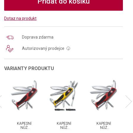
Přidat do košíku
Dotaz na produkt
Doprava zdarma
Autorizovaný prodejce
i
VARIANTY PRODUKTU
KAPESNÍ
KAPESNÍ
KAPESNÍ
NŮŽ
NŮŽ
NŮŽ
VICTORINOX
VICTORINOX
VICTORINOX