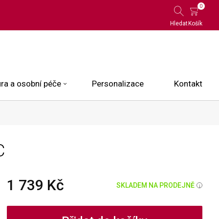
0
Hledat
Košík
ra a osobní péče
Personalizace
Kontakt
 Limited Edition
C
N.O.X.
ce
1 739 Kč
SKLADEM NA PRODEJNĚ
i