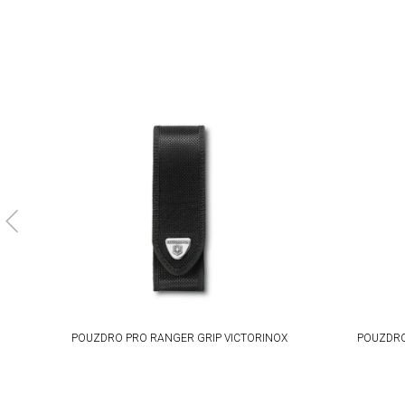
Identify devices based on information actively requested
Non-IAB processing purposes:
Necessary
Performance
Functional
Advertising
O
POUZDRO PRO RANGER GRIP VICTORINOX
POUZDRO