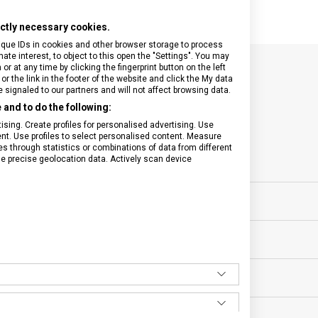
rictly necessary cookies.
ique IDs in cookies and other browser storage to process
e interest, to object to this open the "Settings". You may
 at any time by clicking the fingerprint button on the left
or the link in the footer of the website and click the My data
SPECIFIKACE PRODUKTU
signaled to our partners and will not affect browsing data.
and to do the following:
sing. Create profiles for personalised advertising. Use
tent. Use profiles to select personalised content. Measure
through statistics or combinations of data from different
se precise geolocation data. Actively scan device
sní nože
POČET FUNKCÍ
ěsíců
VELIKOST
g
MATERIÁL
BARVA