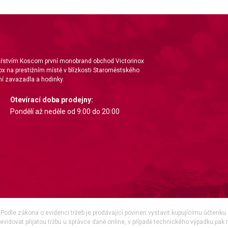
nářstvím Koscom první monobrand obchod Victorinox
ox na prestižním místě v blízkosti Staroměstského
í zavazadla a hodinky.
Otevírací doba prodejny:
Pondělí až neděle od 9:00 do 20:00
Podle zákona o evidenci tržeb je prodávající povinen vystavit kupujícímu účtenku.
vidovat přijatou tržbu u správce daně online, v případě technického výpadku pak 