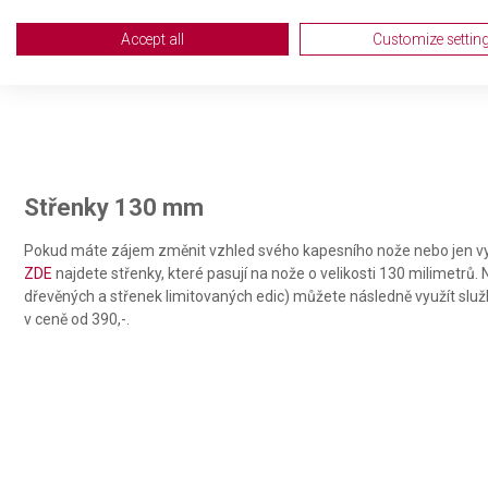
Create profiles for personalised advertising
Accept all
Customize settin
Use profiles to select personalised advertising
Create profiles to personalise content
Use profiles to select personalised content
Measure advertising performance
Střenky 130 mm
Measure content performance
Pokud máte zájem změnit vzhled svého kapesního nože nebo jen vy
ZDE
najdete střenky, které pasují na nože o velikosti 130 milimetrů
Understand audiences through statistics or combinations of da
dřevěných a střenek limitovaných edic) můžete následně využít slu
v ceně od 390,-.
Develop and improve services
Use limited data to select content
IAB Special Features:
Use precise geolocation data