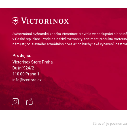
Světoznámá švýcarská značka Victorinox otevřela ve spolupráci s hodi
v České republice. Prodejna nabízí rozmanitý sortiment produktů Victorin
náměstí; od slavného armádního nože až po kuchyňské vybavení, cestovn
Prodejna:
Victorinox Store Praha
Dušní 924/2
110 00 Praha 1
info@vxstore.cz
Zároveň je povinen zae