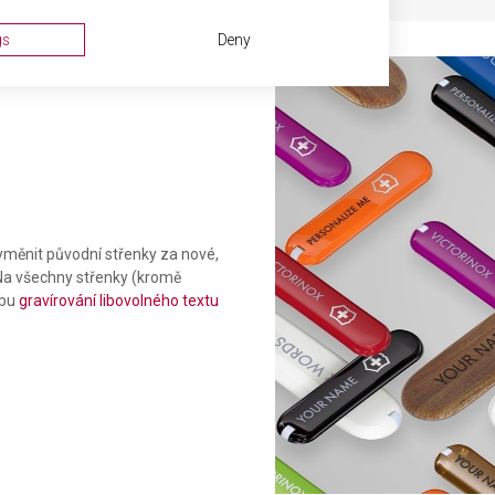
gs
Deny
měnit původní střenky za nové,
. Na všechny střenky (kromě
ta from different sources
žbu
gravírování libovolného textu