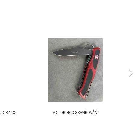
CTORINOX
VICTORINOX GRAVÍROVÁNÍ
M