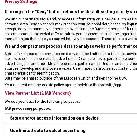
Privacy Settings
Clicking on the "Deny" button retains the default setting of only st
We and our partners store and/or access information on a device, such as un
personal data. Some vendors may process your personal data based on legitimat
accept, deny or manage your settings by clicking the "Manage settings" button or
bottom corner of the website. To withdraw your consent click on the fingerprint 
menu item, on that page you can withdraw your consent. These choices will be 
We and our partners process data to analyze website performance 
Store and/or access information on a device. Use limited data to select adverti
profiles to select personalised advertising. Create profiles to personalise con
advertising performance. Measure content performance. Understand audiences 
sources. Develop and improve services. Use limited data to select content. U
DRUH ZBOŽÍ
Kape
characteristics for identification.
Data may be shared outside of the European Union and send to the USA.
Your consent and the cookie policy applies solely to this website/app.
ZÁRUKA
24 m
View Partner List (2 IAB Vendors)
We use your data for the following purposes:
HMOTNOST
136 
IAB processing purposes:
Store and/or access information on a device
UZAMYKATELNÁ ČEPEL
Ano
Use limited data to select advertising