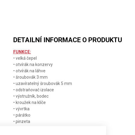
RANGER
RANGER
RANGER
GRIP 79
GRIP 55
GRIP 55
ONYX BLACK
DETAILNÍ INFORMACE O PRODUKTU
FUNKCE:
• velká čepel
• otvírák na konzervy
• otvírák na láhve
• šroubovák 3 mm
• uzavíratelný šroubovák 5 mm
• odstraňovač izolace
• výstružník, bodec
• kroužek na klíče
• vývrtka
• párátko
• pinzeta