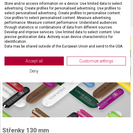
Store and/or access information on a device. Use limited data to select
BARVA
Červená
advertising. Create profiles for personalised advertising. Use profiles to
select personalised advertising. Create profiles to personalise content.
Use profiles to select personalised content. Measure advertising
performance. Measure content performance. Understand audiences
through statistics or combinations of data from different sources.
Develop and improve services. Use limited data to select content. Use
precise geolocation data. Actively scan device characteristics for
identification.
Data may be shared outside of the European Union and send to the USA.
Your consent and the cookie policy applies solely to this website/app.
View Partner List (2 IAB Vendors)
Accept all
Customize settings
We use your data for the following purposes:
Deny
IAB processing purposes:
Store and/or access information on a device
Use limited data to select advertising
Create profiles for personalised advertising
Use profiles to select personalised
advertising
Střenky 130 mm