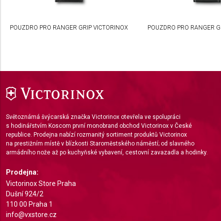
Necessary
POUZDRO PRO RANGER GRIP VICTORINOX
POUZDRO PRO RANGER GR
Performance
Functional
Advertising
Světoznámá švýcarská značka Victorinox otevřela ve spolupráci
s hodinářstvím Koscom první monobrand obchod Victorinox v České
republice. Prodejna nabízí rozmanitý sortiment produktů Victorinox
na prestižním místě v blízkosti Staroměstského náměstí; od slavného
armádního nože až po kuchyňské vybavení, cestovní zavazadla a hodinky.
Prodejna:
Victorinox Store Praha
Dušní 924/2
110 00 Praha 1
info@vxstore.cz