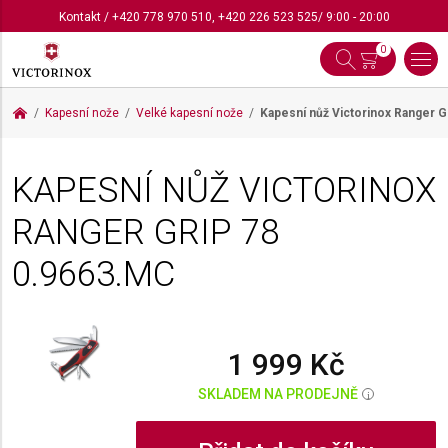
Kontakt
/
+420 778 970 510
,
+420 226 523 525
/ 9:00 - 20:00
0
Kapesní nože
Velké kapesní nože
Kapesní nůž Victorinox Ranger G
KAPESNÍ NŮŽ VICTORINOX
RANGER GRIP 78
0.9663.MC
1 999 Kč
SKLADEM NA PRODEJNĚ
i