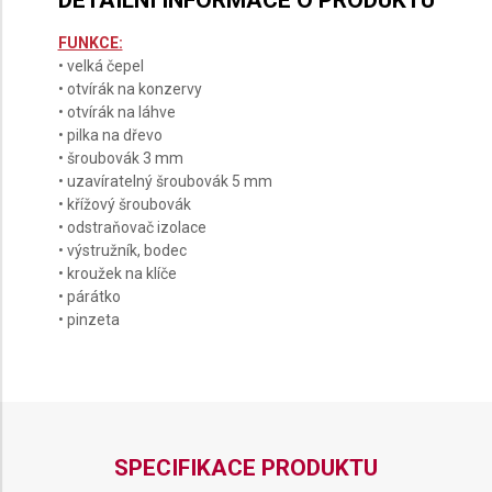
DETAILNÍ INFORMACE O PRODUKTU
FUNKCE:
• velká čepel
• otvírák na konzervy
• otvírák na láhve
• pilka na dřevo
• šroubovák 3 mm
• uzavíratelný šroubovák 5 mm
• křížový šroubovák
• odstraňovač izolace
• výstružník, bodec
• kroužek na klíče
• párátko
• pinzeta
SPECIFIKACE PRODUKTU