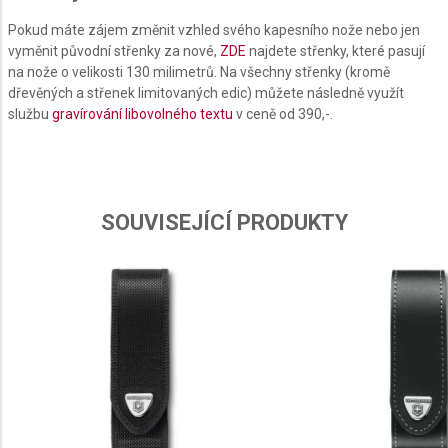
Create profiles to personalise content
Pokud máte zájem změnit vzhled svého kapesního nože nebo jen
vyměnit původní střenky za nové,
ZDE
najdete střenky, které pasují
Use profiles to select personalised content
na nože o velikosti 130 milimetrů. Na všechny střenky (kromě
dřevěných a střenek limitovaných edic) můžete následně využít
Measure advertising performance
službu
gravírování libovolného textu
v ceně od 390,-.
Measure content performance
Understand audiences through statistics or
combinations of data from different sources
SOUVISEJÍCÍ PRODUKTY
Develop and improve services
Use limited data to select content
IAB Special Features:
Use precise geolocation data
Identify devices based on information actively
requested
Non-IAB processing purposes: