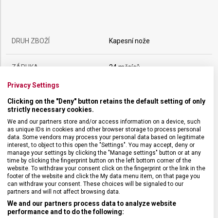
DRUH ZBOŽÍ
Kapesní nože
ZÁRUKA
24 měsíců
Privacy Settings
HMOTNOST
172 g
Clicking on the "Deny" button retains the default setting of only
strictly necessary cookies.
UZAMYKATELNÁ ČEPEL
Ano
We and our partners store and/or access information on a device, such
as unique IDs in cookies and other browser storage to process personal
data. Some vendors may process your personal data based on legitimate
interest, to object to this open the "Settings". You may accept, deny or
POČET FUNKCÍ
12
manage your settings by clicking the "Manage settings" button or at any
time by clicking the fingerprint button on the left bottom corner of the
website. To withdraw your consent click on the fingerprint or the link in the
VELIKOST
13 x 2,25 cm
footer of the website and click the My data menu item, on that page you
can withdraw your consent. These choices will be signaled to our
partners and will not affect browsing data.
MATERIÁL
Polyamid
We and our partners process data to analyze website
performance and to do the following: