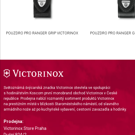
Non-IAB processing purposes:
Necessary
Performance
POUZDRO PRO RANGER GRIP VICTORINOX
POUZDRO PRO RANGER GR
Functional
Advertising
Světoznámá švýcarská značka Victorinox otevřela ve spolupráci
s hodinářstvím Koscom první monobrand obchod Victorinox v České
republice. Prodejna nabízí rozmanitý sortiment produktů Victorinox
na prestižním místě v blízkosti Staroměstského náměstí; od slavného
armádního nože až po kuchyňské vybavení, cestovní zavazadla a hodinky.
Prodejna:
Victorinox Store Praha
Dušní 924/2