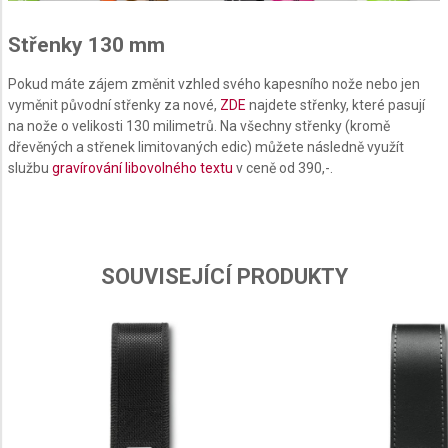
advertising
Střenky 130 mm
Create profiles to personalise content
Pokud máte zájem změnit vzhled svého kapesního nože nebo jen
Use profiles to select personalised content
vyměnit původní střenky za nové,
ZDE
najdete střenky, které pasují
na nože o velikosti 130 milimetrů. Na všechny střenky (kromě
Measure advertising performance
dřevěných a střenek limitovaných edic) můžete následně využít
Measure content performance
službu
gravírování libovolného textu
v ceně od 390,-.
Understand audiences through statistics or
combinations of data from different sources
Develop and improve services
SOUVISEJÍCÍ PRODUKTY
Use limited data to select content
IAB Special Features:
Use precise geolocation data
Identify devices based on information actively
requested