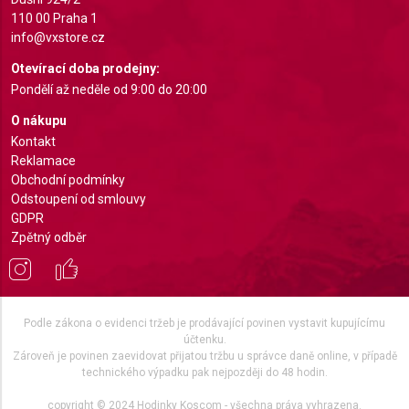
110 00 Praha 1
info@vxstore.cz
Otevírací doba prodejny:
Pondělí až neděle od 9:00 do 20:00
O nákupu
Kontakt
Reklamace
Obchodní podmínky
Odstoupení od smlouvy
GDPR
Zpětný odběr
Podle zákona o evidenci tržeb je prodávající povinen vystavit kupujícímu
účtenku.
Zároveň je povinen zaevidovat přijatou tržbu u správce daně online, v případě
technického výpadku pak nejpozději do 48 hodin.
copyright © 2024 Hodinky Koscom - všechna práva vyhrazena.