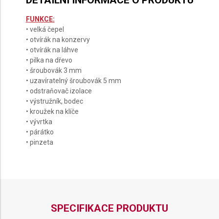
DETAILNÍ INFORMACE O PRODUKTU
FUNKCE:
• velká čepel
• otvírák na konzervy
• otvírák na láhve
• pilka na dřevo
• šroubovák 3 mm
• uzavíratelný šroubovák 5 mm
• odstraňovač izolace
• výstružník, bodec
• kroužek na klíče
• vývrtka
• párátko
• pinzeta
SPECIFIKACE PRODUKTU