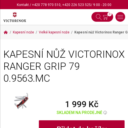
Kontakt
/
+420 778 970 510
,
+420 226 523 525
/ 9:00 - 20:00
0
Kapesní nože
Velké kapesní nože
Kapesní nůž Victorinox Ranger G
KAPESNÍ NŮŽ VICTORINOX
RANGER GRIP 79
0.9563.MC
1 999 Kč
SKLADEM NA PRODEJNĚ
i