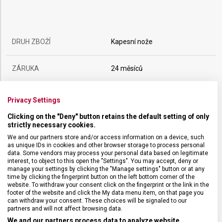
DRUH ZBOŽÍ
Kapesní nože
ZÁRUKA
24 měsíců
HMOTNOST
167 g
Privacy Settings
Clicking on the "Deny" button retains the default setting of only
UZAMYKATELNÁ ČEPEL
Ano
strictly necessary cookies.
We and our partners store and/or access information on a device, such
as unique IDs in cookies and other browser storage to process personal
POČET FUNKCÍ
12
data. Some vendors may process your personal data based on legitimate
interest, to object to this open the "Settings". You may accept, deny or
manage your settings by clicking the "Manage settings" button or at any
VELIKOST
13 x 2,25 cm
time by clicking the fingerprint button on the left bottom corner of the
website. To withdraw your consent click on the fingerprint or the link in the
footer of the website and click the My data menu item, on that page you
can withdraw your consent. These choices will be signaled to our
MATERIÁL
Polyamid
partners and will not affect browsing data.
We and our partners process data to analyze website