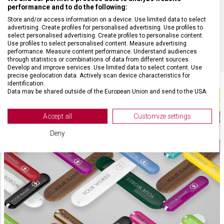
performance and to do the following:
BARVA
Červená
Store and/or access information on a device. Use limited data to select
advertising. Create profiles for personalised advertising. Use profiles to
DOPLŇKOVÁ BARVA
Černá
select personalised advertising. Create profiles to personalise content.
Use profiles to select personalised content. Measure advertising
performance. Measure content performance. Understand audiences
through statistics or combinations of data from different sources.
Develop and improve services. Use limited data to select content. Use
precise geolocation data. Actively scan device characteristics for
identification.
Data may be shared outside of the European Union and send to the USA.
Your consent and the cookie policy applies solely to this website/app.
View Partner List (2 IAB Vendors)
Accept all
Customize settings
We use your data for the following purposes:
Deny
IAB processing purposes:
Store and/or access information on a device
Use limited data to select advertising
Create profiles for personalised advertising
Use profiles to select personalised