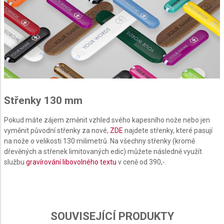
Create profiles for personalised advertising
Use profiles to select personalised
advertising
Create profiles to personalise content
Use profiles to select personalised content
Střenky 130 mm
Measure advertising performance
Pokud máte zájem změnit vzhled svého kapesního nože nebo jen
Measure content performance
vyměnit původní střenky za nové,
ZDE
najdete střenky, které pasují
na nože o velikosti 130 milimetrů. Na všechny střenky (kromě
Understand audiences through statistics or
dřevěných a střenek limitovaných edic) můžete následně využít
combinations of data from different sources
službu
gravírování libovolného textu
v ceně od 390,-.
Develop and improve services
Use limited data to select content
IAB Special Features:
SOUVISEJÍCÍ PRODUKTY