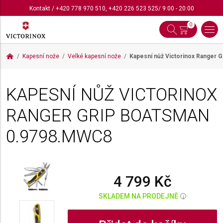
Kontakt
/
+420 778 970 510
,
+420 226 523 525
/ 9:00 - 20:00
0
Kapesní nože
Velké kapesní nože
Kapesní nůž Victorinox Ranger 
KAPESNÍ NŮŽ VICTORINOX
RANGER GRIP BOATSMAN
0.9798.MWC8
4 799 Kč
SKLADEM NA PRODEJNĚ
i