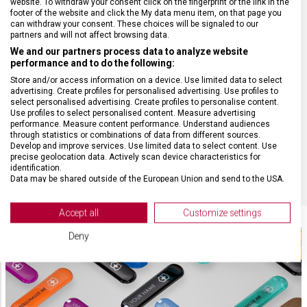
website. To withdraw your consent click on the fingerprint or the link in the
UZAMYKATELNÁ ČEPEL
Ano
footer of the website and click the My data menu item, on that page you
can withdraw your consent. These choices will be signaled to our
partners and will not affect browsing data.
POČET FUNKCÍ
22
We and our partners process data to analyze website
performance and to do the following:
VELIKOST
13 x 3,3 cm
Store and/or access information on a device. Use limited data to select
advertising. Create profiles for personalised advertising. Use profiles to
select personalised advertising. Create profiles to personalise content.
Use profiles to select personalised content. Measure advertising
MATERIÁL
Polyamid
performance. Measure content performance. Understand audiences
through statistics or combinations of data from different sources.
Develop and improve services. Use limited data to select content. Use
BARVA
Žlutá
precise geolocation data. Actively scan device characteristics for
identification.
Data may be shared outside of the European Union and send to the USA.
Your consent and the cookie policy applies solely to this website/app.
View Partner List (2 IAB Vendors)
Accept all
Customize settings
We use your data for the following purposes:
Deny
IAB processing purposes:
Store and/or access information on a device
Use limited data to select advertising