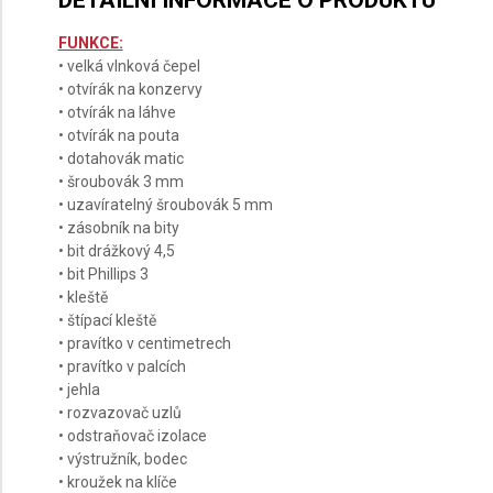
DETAILNÍ INFORMACE O PRODUKTU
FUNKCE:
• velká vlnková čepel
• otvírák na konzervy
• otvírák na láhve
• otvírák na pouta
• dotahovák matic
• šroubovák 3 mm
• uzavíratelný šroubovák 5 mm
• zásobník na bity
• bit drážkový 4,5
• bit Phillips 3
• kleště
• štípací kleště
• pravítko v centimetrech
• pravítko v palcích
• jehla
• rozvazovač uzlů
• odstraňovač izolace
• výstružník, bodec
• kroužek na klíče