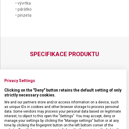
• vývrtka
• párátko
• pinzeta
SPECIFIKACE PRODUKTU
Privacy Settings
DRUH ZBOŽÍ
Kapesní nože
Clicking on the "Deny" button retains the default setting of only
strictly necessary cookies.
ZÁRUKA
24 měsíců
We and our partners store and/or access information on a device, such
as unique IDs in cookies and other browser storage to process personal
data. Some vendors may process your personal data based on legitimate
HMOTNOST
268 g
interest, to object to this open the "Settings". You may accept, deny or
manage your settings by clicking the "Manage settings" button or at any
time by clicking the fingerprint button on the left bottom corner of the