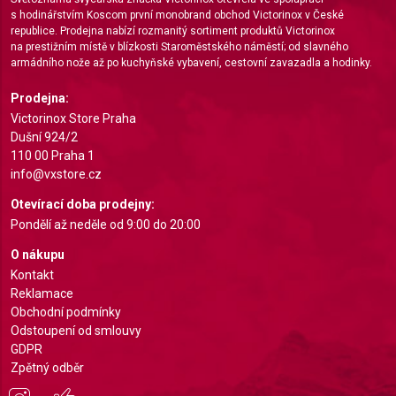
s hodinářstvím Koscom první monobrand obchod Victorinox v České
republice. Prodejna nabízí rozmanitý sortiment produktů Victorinox
na prestižním místě v blízkosti Staroměstského náměstí; od slavného
armádního nože až po kuchyňské vybavení, cestovní zavazadla a hodinky.
Prodejna:
Victorinox Store Praha
Dušní 924/2
110 00 Praha 1
info@vxstore.cz
Otevírací doba prodejny:
Pondělí až neděle od 9:00 do 20:00
O nákupu
Kontakt
Reklamace
Obchodní podmínky
Odstoupení od smlouvy
GDPR
Zpětný odběr