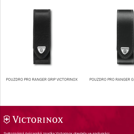
Use precise geolocation data
Identify devices based on information actively
requested
Non-IAB processing purposes:
Necessary
Performance
Functional
Advertising
POUZDRO PRO RANGER GRIP VICTORINOX
POUZDRO PRO RANGER GR
Světoznámá švýcarská značka Victorinox otevřela ve spolupráci