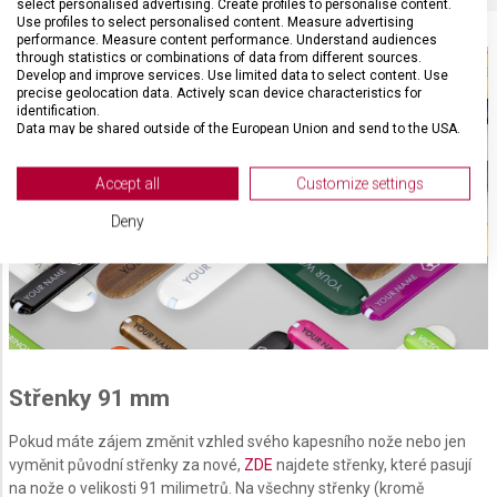
select personalised advertising. Create profiles to personalise content.
Use profiles to select personalised content. Measure advertising
performance. Measure content performance. Understand audiences
through statistics or combinations of data from different sources.
Develop and improve services. Use limited data to select content. Use
precise geolocation data. Actively scan device characteristics for
identification.
Data may be shared outside of the European Union and send to the USA.
Your consent and the cookie policy applies solely to this website/app.
View Partner List (2 IAB Vendors)
Accept all
Customize settings
We use your data for the following purposes:
Deny
IAB processing purposes:
Store and/or access information on a device
Use limited data to select advertising
Create profiles for personalised advertising
Střenky 91 mm
Use profiles to select personalised
advertising
Pokud máte zájem změnit vzhled svého kapesního nože nebo jen
vyměnit původní střenky za nové,
ZDE
najdete střenky, které pasují
Create profiles to personalise content
na nože o velikosti 91 milimetrů. Na všechny střenky (kromě