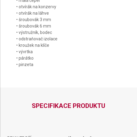
• malá čepel
• otvírák na konzervy
• otvírák na láhve
• šroubovák 3 mm
• šroubovák 6 mm
• výstružník, bodec
• odstraňovač izolace
• kroužek na klíče
• vývrtka
• párátko
• pinzeta
SPECIFIKACE PRODUKTU