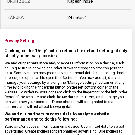
DRUH ZBOŽÍ
Kapesní nože
ZÁRUKA
24 měsíců
HMOTNOST
59 g
Privacy Settings
UZAMYKATELNÁ ČEPEL
Ne
Clicking on the "Deny" button retains the default setting of only
strictly necessary cookies.
We and our partners store and/or access information on a device, such
POČET FUNKCÍ
12
as unique IDs in cookies and other browser storage to process personal
data. Some vendors may process your personal data based on legitimate
interest, to object to this open the "Settings". You may accept, deny or
manage your settings by clicking the "Manage settings" button or at any
VELIKOST
9,1 x 1,4 cm
time by clicking the fingerprint button on the left bottom corner of the
website. To withdraw your consent click on the fingerprint or the link in the
footer of the website and click the My data menu item, on that page you
MATERIÁL
Termoplast
can withdraw your consent. These choices will be signaled to our
partners and will not affect browsing data.
We and our partners process data to analyze website
BARVA
Černá
performance and to do the following:
Store and/or access information on a device. Use limited data to select
advertising. Create profiles for personalised advertising. Use profiles to