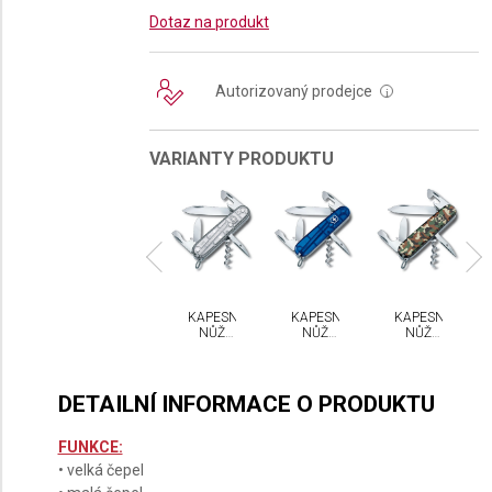
Dotaz na produkt
Autorizovaný prodejce
i
VARIANTY PRODUKTU
PESNÍ
KAPESNÍ
KAPESNÍ
KAPESNÍ
KAPESNÍ
NŮŽ
NŮŽ
NŮŽ
NŮŽ
NŮŽ
CTORINOX
VICTORINOX
VICTORINOX
VICTORINOX
VICTORINOX
ARTAN
SPARTAN
SPARTAN
SPARTAN
SPARTAN
DETAILNÍ INFORMACE O PRODUKTU
FUNKCE:
• velká čepel