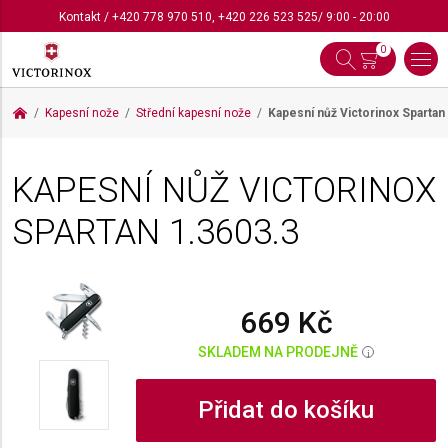
Kontakt
/
+420 778 970 510
,
+420 226 523 525
/ 9:00 - 20:00
0
Kapesní nože
Střední kapesní nože
Kapesní nůž Victorinox Spartan
KAPESNÍ NŮŽ VICTORINOX
SPARTAN
1.3603.3
669 Kč
SKLADEM NA PRODEJNĚ
i
Přidat do košíku