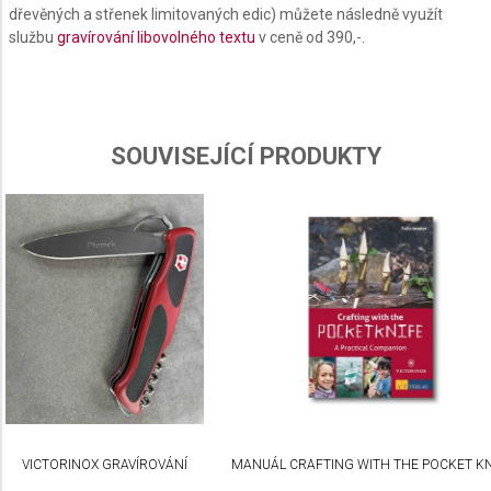
dřevěných a střenek limitovaných edic) můžete následně využít
Use profiles to select personalised content
službu
gravírování libovolného textu
v ceně od 390,-.
Measure advertising performance
Measure content performance
SOUVISEJÍCÍ PRODUKTY
Understand audiences through statistics or
combinations of data from different sources
Develop and improve services
Use limited data to select content
IAB Special Features:
Use precise geolocation data
Identify devices based on information actively
requested
Non-IAB processing purposes:
VICTORINOX GRAVÍROVÁNÍ
MANUÁL CRAFTING WITH THE POCKET KN
Necessary