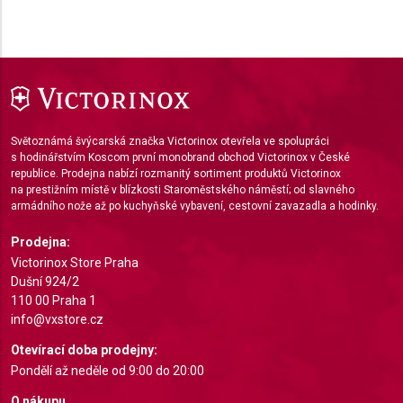
Performance
Functional
Advertising
Světoznámá švýcarská značka Victorinox otevřela ve spolupráci
s hodinářstvím Koscom první monobrand obchod Victorinox v České
republice. Prodejna nabízí rozmanitý sortiment produktů Victorinox
na prestižním místě v blízkosti Staroměstského náměstí; od slavného
armádního nože až po kuchyňské vybavení, cestovní zavazadla a hodinky.
Prodejna:
Victorinox Store Praha
Dušní 924/2
110 00 Praha 1
info@vxstore.cz
Otevírací doba prodejny:
Pondělí až neděle od 9:00 do 20:00
O nákupu