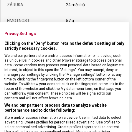
ZÁRUKA
24 měsíců
HMOTNOST
57 g
Privacy Settings
UZAMYKATELNÁ ČEPEL
Ne
Clicking on the "Deny" button retains the default setting of only
strictly necessary cookies.
POČET FUNKCÍ
10
We and our partners store and/or access information on a device, such
as unique IDs in cookies and other browser storage to process personal
data. Some vendors may process your personal data based on legitimate
VELIKOST
9,1 x 1,5 cm
interest, to object to this open the "Settings". You may accept, deny or
manage your settings by clicking the "Manage settings" button or at any
time by clicking the fingerprint button on the left bottom corner of the
website. To withdraw your consent click on the fingerprint or the link in the
MATERIÁL
Ořechové dřevo
footer of the website and click the My data menu item, on that page you
can withdraw your consent. These choices will be signaled to our
partners and will not affect browsing data.
BARVA
Dřevo
We and our partners process data to analyze website
performance and to do the following:
Store and/or access information on a device. Use limited data to select
advertising. Create profiles for personalised advertising. Use profiles to
select personalised advertising. Create profiles to personalise content.
Use profiles to select personalised content. Measure advertising