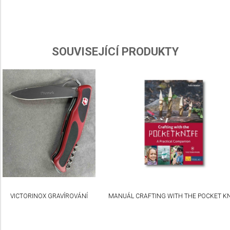
Measure advertising performance
Measure content performance
SOUVISEJÍCÍ PRODUKTY
Understand audiences through statistics or
combinations of data from different sources
Develop and improve services
Use limited data to select content
IAB Special Features:
Use precise geolocation data
Identify devices based on information actively
requested
Non-IAB processing purposes:
VICTORINOX GRAVÍROVÁNÍ
MANUÁL CRAFTING WITH THE POCKET KN
Necessary
Performance