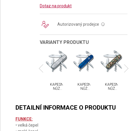
Dotaz na produkt
Autorizovaný prodejce
i
VARIANTY PRODUKTU
PESNÍ
KAPESNÍ
KAPESNÍ
KAPESNÍ
KAPESNÍ
NŮŽ
NŮŽ
NŮŽ
NŮŽ
NŮŽ
CTORINOX
VICTORINOX
VICTORINOX
VICTORINOX
VICTORINOX
ARTAN
SPARTAN
SPARTAN
SPARTAN
SPARTAN
NYX
LACK
DETAILNÍ INFORMACE O PRODUKTU
FUNKCE:
• velká čepel