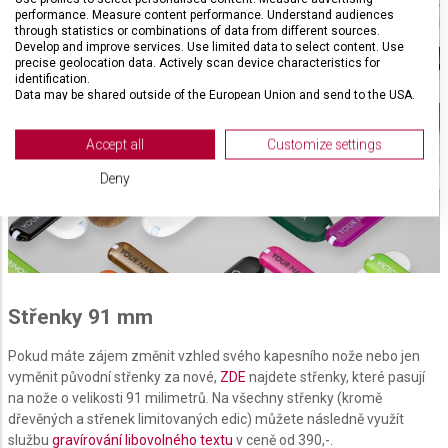
performance. Measure content performance. Understand audiences
through statistics or combinations of data from different sources.
Develop and improve services. Use limited data to select content. Use
precise geolocation data. Actively scan device characteristics for
identification.
Data may be shared outside of the European Union and send to the USA.
Your consent and the cookie policy applies solely to this website/app.
View Partner List (2 IAB Vendors)
Accept all
Customize settings
We use your data for the following purposes:
Deny
IAB processing purposes:
Store and/or access information on a device
Use limited data to select advertising
Create profiles for personalised advertising
Střenky 91 mm
Use profiles to select personalised
Pokud máte zájem změnit vzhled svého kapesního nože nebo jen
advertising
vyměnit původní střenky za nové,
ZDE
najdete střenky, které pasují
na nože o velikosti 91 milimetrů. Na všechny střenky (kromě
Create profiles to personalise content
dřevěných a střenek limitovaných edic) můžete následně využít
službu
gravírování libovolného textu
v ceně od 390,-.
Use profiles to select personalised content