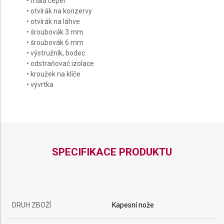
• malá čepel
• otvírák na konzervy
• otvírák na láhve
• šroubovák 3 mm
• šroubovák 6 mm
• výstružník, bodec
• odstraňovač izolace
• kroužek na klíče
• vývrtka
SPECIFIKACE PRODUKTU
DRUH ZBOŽÍ
Kapesní nože