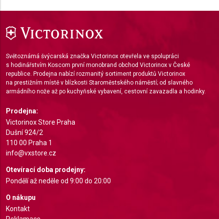
Functional
Advertising
Světoznámá švýcarská značka Victorinox otevřela ve spolupráci
s hodinářstvím Koscom první monobrand obchod Victorinox v České
republice. Prodejna nabízí rozmanitý sortiment produktů Victorinox
na prestižním místě v blízkosti Staroměstského náměstí; od slavného
armádního nože až po kuchyňské vybavení, cestovní zavazadla a hodinky.
Prodejna:
Victorinox Store Praha
Dušní 924/2
110 00 Praha 1
info@vxstore.cz
Otevírací doba prodejny:
Pondělí až neděle od 9:00 do 20:00
O nákupu
Kontakt
Reklamace