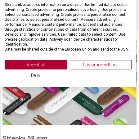
Store and/or access information on a device. Use limited data to select
DOPLŇKOVÁ BARVA
Šedá
advertising. Create profiles for personalised advertising. Use profiles to
select personalised advertising. Create profiles to personalise content.
Use profiles to select personalised content. Measure advertising
performance. Measure content performance. Understand audiences
through statistics or combinations of data from different sources.
Develop and improve services. Use limited data to select content. Use
precise geolocation data. Actively scan device characteristics for
identification.
Data may be shared outside of the European Union and send to the USA.
Your consent and the cookie policy applies solely to this website/app.
View Partner List (2 IAB Vendors)
Accept all
Customize settings
We use your data for the following purposes:
Deny
IAB processing purposes:
Store and/or access information on a device
Use limited data to select advertising
Create profiles for personalised advertising
Use profiles to select personalised
advertising
Střenky 58 mm