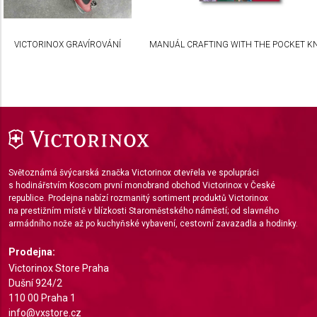
Necessary
Performance
VICTORINOX GRAVÍROVÁNÍ
MANUÁL CRAFTING WITH THE POCKET KN
Functional
Advertising
Světoznámá švýcarská značka Victorinox otevřela ve spolupráci
s hodinářstvím Koscom první monobrand obchod Victorinox v České
republice. Prodejna nabízí rozmanitý sortiment produktů Victorinox
na prestižním místě v blízkosti Staroměstského náměstí; od slavného
armádního nože až po kuchyňské vybavení, cestovní zavazadla a hodinky.
Prodejna:
Victorinox Store Praha
Dušní 924/2
110 00 Praha 1
info@vxstore.cz