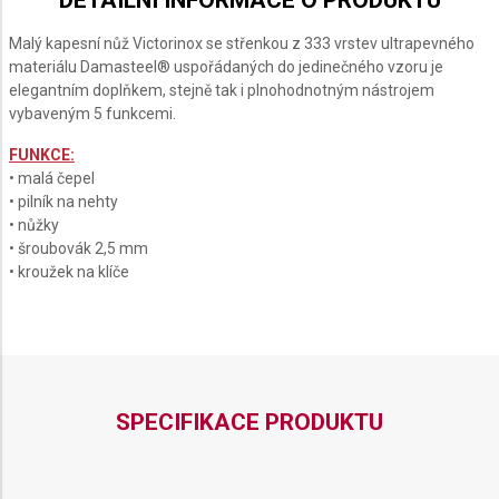
DETAILNÍ INFORMACE O PRODUKTU
LIMITED
CARBON
CRYSTAL
EDITION
2026
Malý kapesní nůž Victorinox se střenkou z 333 vrstev ultrapevného
GLACIAL
materiálu Damasteel® uspořádaných do jedinečného vzoru je
BLUE
elegantním doplňkem, stejně tak i plnohodnotným nástrojem
vybaveným 5 funkcemi.
FUNKCE:
• malá čepel
• pilník na nehty
• nůžky
• šroubovák 2,5 mm
• kroužek na klíče
SPECIFIKACE PRODUKTU