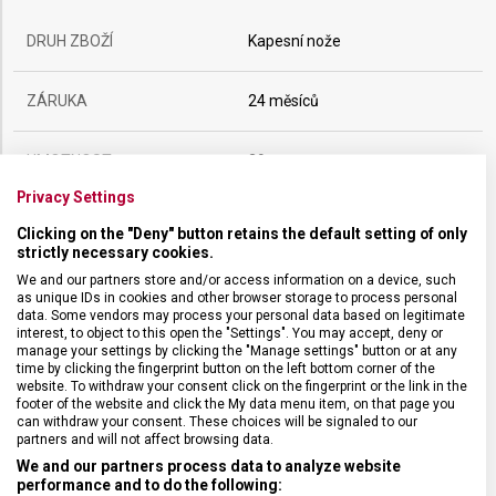
DRUH ZBOŽÍ
Kapesní nože
ZÁRUKA
24 měsíců
HMOTNOST
29 g
Privacy Settings
UZAMYKATELNÁ ČEPEL
Ne
Clicking on the "Deny" button retains the default setting of only
strictly necessary cookies.
POČET FUNKCÍ
5
We and our partners store and/or access information on a device, such
as unique IDs in cookies and other browser storage to process personal
data. Some vendors may process your personal data based on legitimate
interest, to object to this open the "Settings". You may accept, deny or
VELIKOST
5,8 x 1,8 cm
manage your settings by clicking the "Manage settings" button or at any
time by clicking the fingerprint button on the left bottom corner of the
website. To withdraw your consent click on the fingerprint or the link in the
MATERIÁL
Ocel
footer of the website and click the My data menu item, on that page you
can withdraw your consent. These choices will be signaled to our
partners and will not affect browsing data.
BARVA
Stříbrná
We and our partners process data to analyze website
performance and to do the following: