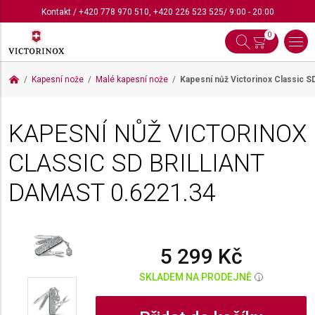
Kontakt
/
+420 778 970 510
,
+420 226 523 525
/ 9:00 - 20:00
0
Kapesní nože
Malé kapesní nože
Kapesní nůž Victorinox Classic SD
KAPESNÍ NŮŽ VICTORINOX
CLASSIC SD BRILLIANT
DAMAST
0.6221.34
5 299 Kč
SKLADEM NA PRODEJNĚ
i