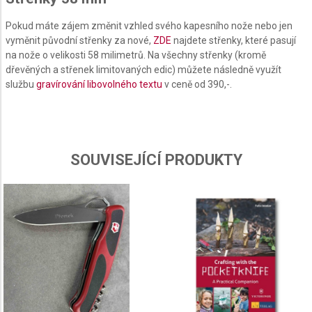
Create profiles to personalise content
Pokud máte zájem změnit vzhled svého kapesního nože nebo jen
vyměnit původní střenky za nové,
ZDE
najdete střenky, které pasují
Use profiles to select personalised content
na nože o velikosti 58 milimetrů. Na všechny střenky (kromě
dřevěných a střenek limitovaných edic) můžete následně využít
Measure advertising performance
službu
gravírování libovolného textu
v ceně od 390,-.
Measure content performance
Understand audiences through statistics or
combinations of data from different sources
SOUVISEJÍCÍ PRODUKTY
Develop and improve services
Use limited data to select content
IAB Special Features:
Use precise geolocation data
Identify devices based on information actively
requested
Non-IAB processing purposes: