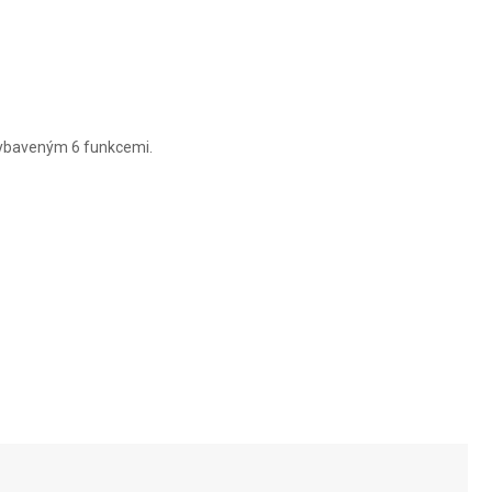
CARBON
CRYSTAL
DAMAST
 vybaveným 6 funkcemi.