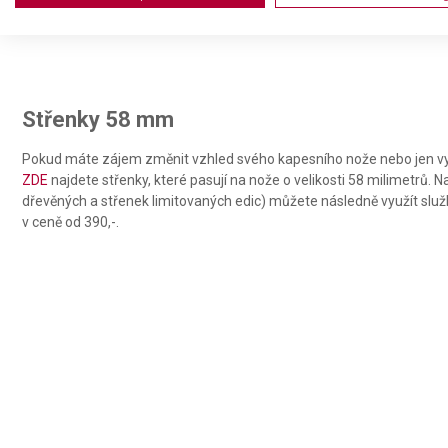
Use profiles to select personalised advertising
Create profiles to personalise content
Use profiles to select personalised content
Střenky 58 mm
Measure advertising performance
Pokud máte zájem změnit vzhled svého kapesního nože nebo jen vy
ZDE
najdete střenky, které pasují na nože o velikosti 58 milimetrů. 
Measure content performance
dřevěných a střenek limitovaných edic) můžete následně využít slu
v ceně od 390,-.
Understand audiences through statistics or combinations of da
Develop and improve services
Use limited data to select content
IAB Special Features:
Use precise geolocation data
Identify devices based on information actively requested
Non-IAB processing purposes: