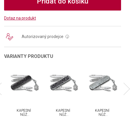
Přidat do košíku
Dotaz na produkt
Autorizovaný prodejce
i
VARIANTY PRODUKTU
KAPESNÍ
KAPESNÍ
KAPESNÍ
NŮŽ
NŮŽ
NŮŽ
VICTORINOX
VICTORINOX
VICTORINOX
CLASSIC SD
CLASSIC SD
CLASSIC SD
BRILLIANT
BRILLIANT
BRILLIANT