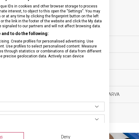
SPECIFIKACE PRODUKTU
ique IDs in cookies and other browser storage to process
e interest, to object to this open the "Settings". You may
 at any time by clicking the fingerprint button on the left
or the link in the footer of the website and click the My data
signaled to our partners and will not affect browsing data.
and to do the following:
sní nože
sing. Create profiles for personalised advertising. Use
VELIKOST
tent. Use profiles to select personalised content. Measure
through statistics or combinations of data from different
ěsíců
se precise geolocation data. Actively scan device
MATERIÁL
 g
BARVA
DOPLŇKOVÁ BARVA
gs
Deny