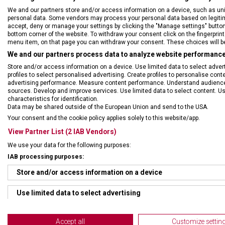
We and our partners store and/or access information on a device, such as un
personal data. Some vendors may process your personal data based on legitimat
accept, deny or manage your settings by clicking the "Manage settings" button or
bottom corner of the website. To withdraw your consent click on the fingerprint 
menu item, on that page you can withdraw your consent. These choices will be 
We and our partners process data to analyze website performance 
DRUH ZBOŽÍ
Kape
Store and/or access information on a device. Use limited data to select adverti
profiles to select personalised advertising. Create profiles to personalise con
advertising performance. Measure content performance. Understand audiences 
ZÁRUKA
24 m
sources. Develop and improve services. Use limited data to select content. U
characteristics for identification.
Data may be shared outside of the European Union and send to the USA.
HMOTNOST
21,5
Your consent and the cookie policy applies solely to this website/app.
View Partner List (2 IAB Vendors)
UZAMYKATELNÁ ČEPEL
Ne
We use your data for the following purposes:
IAB processing purposes:
POČET FUNKCÍ
6
Store and/or access information on a device
Use limited data to select advertising
Create profiles for personalised advertising
Accept all
Customize settin