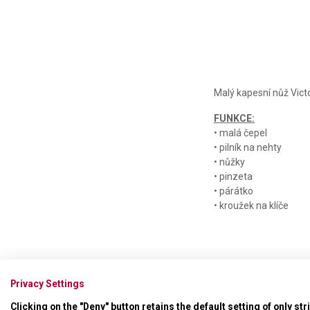
Malý kapesní nůž Vict
FUNKCE:
• malá čepel
• pilník na nehty
• nůžky
• pinzeta
• párátko
• kroužek na klíče
Privacy Settings
Clicking on the "Deny" button retains the default setting of only st