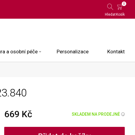
0
Hledat
Košík
ra a osobní péče
Personalizace
Kontakt
 Limited Edition
23.840
N.O.X.
ce
669 Kč
SKLADEM NA PRODEJNĚ
i