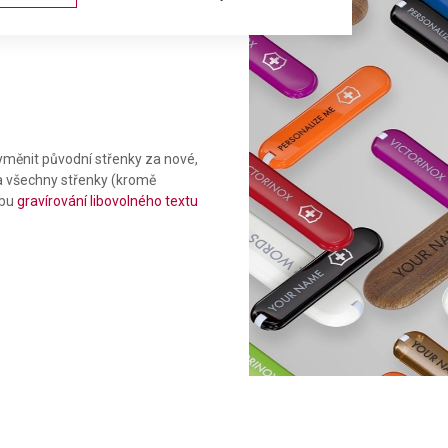
měnit původní střenky za nové,
Na všechny střenky (kromě
žbu
gravírování libovolného textu
ta from different sources