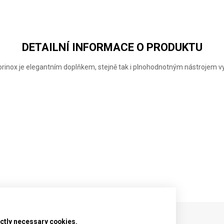
DARK
SUMMER
MOUNTAIN
ILLUSION
RAIN
LAKE
DETAILNÍ INFORMACE O PRODUKTU
orinox je elegantním doplňkem, stejně tak i plnohodnotným nástrojem
rictly necessary cookies.