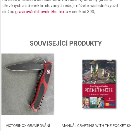
dřevěných a střenek limitovaných edic) můžete následně využít
Use profiles to select personalised content
službu
gravírování libovolného textu
v ceně od 390,-.
Measure advertising performance
Measure content performance
SOUVISEJÍCÍ PRODUKTY
Understand audiences through statistics or
combinations of data from different sources
Develop and improve services
Use limited data to select content
IAB Special Features:
Use precise geolocation data
Identify devices based on information actively
requested
Non-IAB processing purposes:
Necessary
VICTORINOX GRAVÍROVÁNÍ
MANUÁL CRAFTING WITH THE POCKET KN