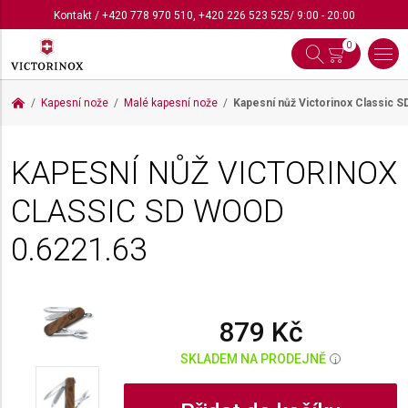
Kontakt
/
+420 778 970 510
,
+420 226 523 525
/ 9:00 - 20:00
0
Kapesní nože
Malé kapesní nože
Kapesní nůž Victorinox Classic 
KAPESNÍ NŮŽ VICTORINOX
CLASSIC SD WOOD
0.6221.63
879 Kč
SKLADEM NA PRODEJNĚ
i