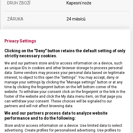
DRUH ZBOŽÍ
Kapesní nože
ZÁRUKA
24 měsíců
HMOTNOST
20 g
Privacy Settings
Clicking on the "Deny" button retains the default setting of only
UZAMYKATELNÁ ČEPEL
Ne
strictly necessary cookies.
We and our partners store and/or access information on a device, such
POČET FUNKCÍ
5
as unique IDs in cookies and other browser storage to process personal
data. Some vendors may process your personal data based on legitimate
interest, to object to this open the "Settings". You may accept, deny or
manage your settings by clicking the "Manage settings" button or at any
VELIKOST
5,8 x 1,8 cm
time by clicking the fingerprint button on the left bottom corner of the
website. To withdraw your consent click on the fingerprint or the link in the
footer of the website and click the My data menu item, on that page you
MATERIÁL
Ořechové dřevo
can withdraw your consent. These choices will be signaled to our
partners and will not affect browsing data.
We and our partners process data to analyze website
BARVA
Dřevo
performance and to do the following:
Store and/or access information on a device. Use limited data to select
advertising. Create profiles for personalised advertising. Use profiles to