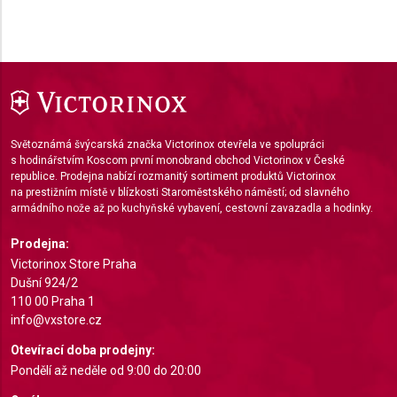
Performance
Functional
Advertising
Světoznámá švýcarská značka Victorinox otevřela ve spolupráci
s hodinářstvím Koscom první monobrand obchod Victorinox v České
republice. Prodejna nabízí rozmanitý sortiment produktů Victorinox
na prestižním místě v blízkosti Staroměstského náměstí; od slavného
armádního nože až po kuchyňské vybavení, cestovní zavazadla a hodinky.
Prodejna:
Victorinox Store Praha
Dušní 924/2
110 00 Praha 1
info@vxstore.cz
Otevírací doba prodejny:
Pondělí až neděle od 9:00 do 20:00