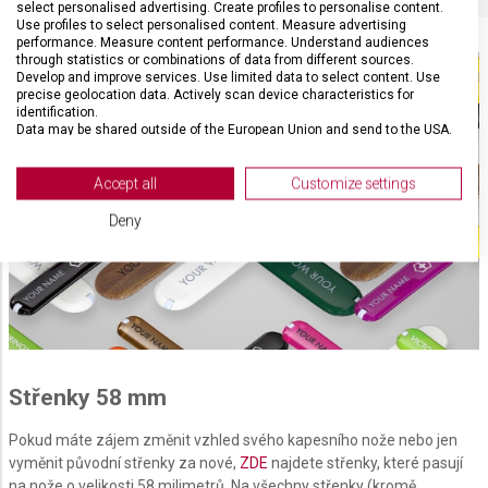
select personalised advertising. Create profiles to personalise content.
Use profiles to select personalised content. Measure advertising
performance. Measure content performance. Understand audiences
through statistics or combinations of data from different sources.
Develop and improve services. Use limited data to select content. Use
precise geolocation data. Actively scan device characteristics for
identification.
Data may be shared outside of the European Union and send to the USA.
Your consent and the cookie policy applies solely to this website/app.
View Partner List (2 IAB Vendors)
Accept all
Customize settings
We use your data for the following purposes:
Deny
IAB processing purposes:
Store and/or access information on a device
Use limited data to select advertising
Create profiles for personalised advertising
Střenky 58 mm
Use profiles to select personalised
advertising
Pokud máte zájem změnit vzhled svého kapesního nože nebo jen
vyměnit původní střenky za nové,
ZDE
najdete střenky, které pasují
Create profiles to personalise content
na nože o velikosti 58 milimetrů. Na všechny střenky (kromě