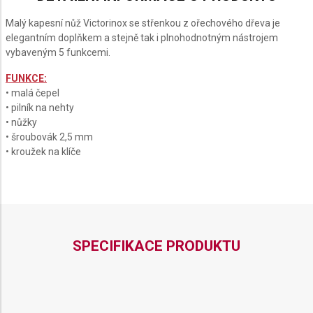
GLACIAL
BLUE
Malý kapesní nůž Victorinox se střenkou z ořechového dřeva je
elegantním doplňkem a stejně tak i plnohodnotným nástrojem
vybaveným 5 funkcemi.
FUNKCE:
• malá čepel
• pilník na nehty
• nůžky
• šroubovák 2,5 mm
• kroužek na klíče
SPECIFIKACE PRODUKTU