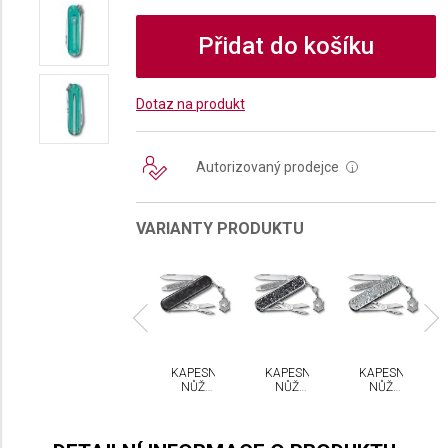
Přidat do košíku
Dotaz na produkt
Autorizovaný prodejce
i
VARIANTY PRODUKTU
PESNÍ
KAPESNÍ
KAPESNÍ
KAPESNÍ
KAPESNÍ
NŮŽ
NŮŽ
NŮŽ
NŮŽ
NŮŽ
CTORINOX
VICTORINOX
VICTORINOX
VICTORINOX
VICTORINOX
ASSIC
CLASSIC
CLASSIC
CLASSIC
CLASSIC
SD
SD
SD
SD
SD
LORS
PRINTED
BRILLIANT
BRILLIANT
BRILLIANT