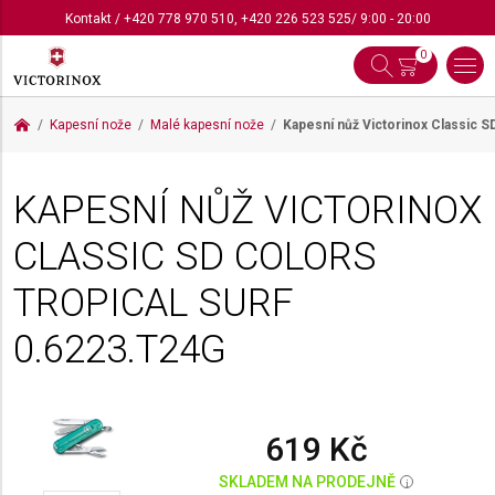
Kontakt
/
+420 778 970 510
,
+420 226 523 525
/ 9:00 - 20:00
0
Kapesní nože
Malé kapesní nože
Kapesní nůž Victorinox Classic S
KAPESNÍ NŮŽ VICTORINOX
CLASSIC SD COLORS
TROPICAL SURF
0.6223.T24G
619 Kč
SKLADEM NA PRODEJNĚ
i