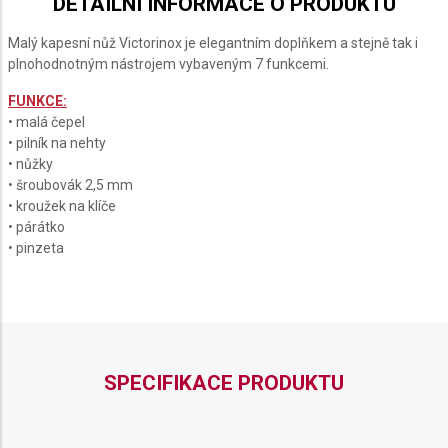
DETAILNÍ INFORMACE O PRODUKTU
UNTAIN
CARBON
CRYSTAL
DAMAST
AKE
Malý kapesní nůž Victorinox je elegantním doplňkem a stejně tak i
plnohodnotným nástrojem vybaveným 7 funkcemi.
FUNKCE:
• malá čepel
• pilník na nehty
• nůžky
• šroubovák 2,5 mm
• kroužek na klíče
• párátko
• pinzeta
SPECIFIKACE PRODUKTU