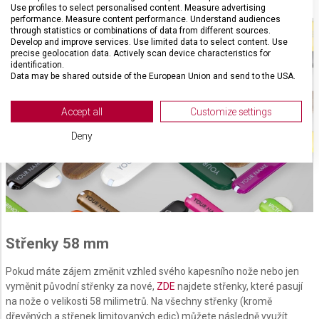
Use profiles to select personalised content. Measure advertising
performance. Measure content performance. Understand audiences
through statistics or combinations of data from different sources.
Develop and improve services. Use limited data to select content. Use
precise geolocation data. Actively scan device characteristics for
identification.
Data may be shared outside of the European Union and send to the USA.
Your consent and the cookie policy applies solely to this website/app.
View Partner List (2 IAB Vendors)
Accept all
Customize settings
We use your data for the following purposes:
Deny
IAB processing purposes:
Store and/or access information on a device
Use limited data to select advertising
Create profiles for personalised advertising
Střenky 58 mm
Use profiles to select personalised
advertising
Pokud máte zájem změnit vzhled svého kapesního nože nebo jen
vyměnit původní střenky za nové,
ZDE
najdete střenky, které pasují
Create profiles to personalise content
na nože o velikosti 58 milimetrů. Na všechny střenky (kromě
dřevěných a střenek limitovaných edic) můžete následně využít