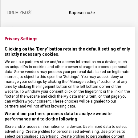
DRUH ZBOŽÍ
Kapesní nože
ZÁRUKA
24 měsíců
Privacy Settings
HMOTNOST
21 g
Clicking on the "Deny" button retains the default setting of only
strictly necessary cookies.
We and our partners store and/or access information on a device, such
POČET FUNKCÍ
7
as unique IDs in cookies and other browser storage to process personal
data. Some vendors may process your personal data based on legitimate
interest, to object to this open the "Settings". You may accept, deny or
VELIKOST
5,8 x 1,8 cm
manage your settings by clicking the "Manage settings" button or at any
time by clicking the fingerprint button on the left bottom corner of the
website. To withdraw your consent click on the fingerprint or the link in the
MATERIÁL
Termoplast
footer of the website and click the My data menu item, on that page you
can withdraw your consent. These choices will be signaled to our
partners and will not affect browsing data.
BARVA
Modrá
We and our partners process data to analyze website
performance and to do the following:
Store and/or access information on a device. Use limited data to select
advertising. Create profiles for personalised advertising. Use profiles to
select personalised advertising. Create profiles to personalise content.