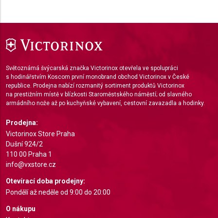
Performance
Functional
Advertising
Světoznámá švýcarská značka Victorinox otevřela ve spolupráci
s hodinářstvím Koscom první monobrand obchod Victorinox v České
republice. Prodejna nabízí rozmanitý sortiment produktů Victorinox
na prestižním místě v blízkosti Staroměstského náměstí; od slavného
armádního nože až po kuchyňské vybavení, cestovní zavazadla a hodinky.
Prodejna:
Victorinox Store Praha
Dušní 924/2
110 00 Praha 1
info@vxstore.cz
Otevírací doba prodejny:
Pondělí až neděle od 9:00 do 20:00
O nákupu