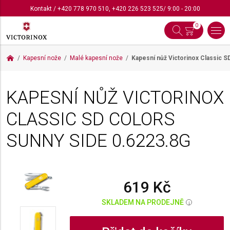
Kontakt
/
+420 778 970 510
,
+420 226 523 525
/ 9:00 - 20:00
0
Kapesní nože
Malé kapesní nože
Kapesní nůž Victorinox Classic 
KAPESNÍ NŮŽ VICTORINOX
CLASSIC SD COLORS
SUNNY SIDE
0.6223.8G
619 Kč
SKLADEM NA PRODEJNĚ
i