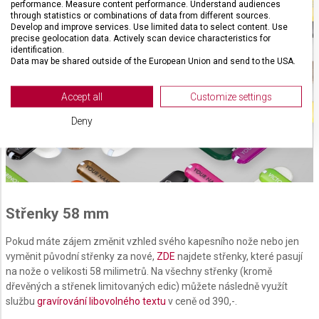
performance. Measure content performance. Understand audiences
through statistics or combinations of data from different sources.
Develop and improve services. Use limited data to select content. Use
precise geolocation data. Actively scan device characteristics for
identification.
Data may be shared outside of the European Union and send to the USA.
Your consent and the cookie policy applies solely to this website/app.
View Partner List (2 IAB Vendors)
Accept all
Customize settings
We use your data for the following purposes:
Deny
IAB processing purposes:
Store and/or access information on a device
Use limited data to select advertising
Střenky 58 mm
Create profiles for personalised advertising
Use profiles to select personalised
Pokud máte zájem změnit vzhled svého kapesního nože nebo jen
advertising
vyměnit původní střenky za nové,
ZDE
najdete střenky, které pasují
na nože o velikosti 58 milimetrů. Na všechny střenky (kromě
Create profiles to personalise content
dřevěných a střenek limitovaných edic) můžete následně využít
službu
gravírování libovolného textu
v ceně od 390,-.
Use profiles to select personalised content