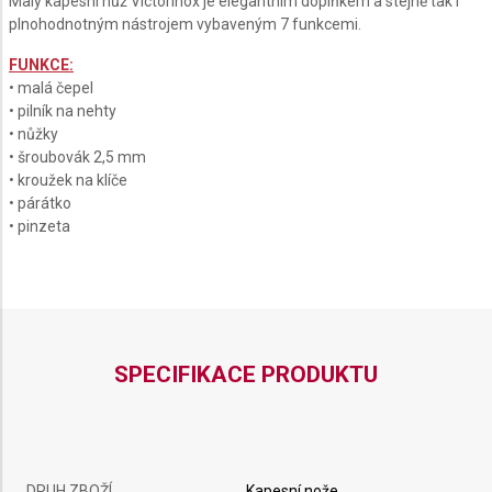
Malý kapesní nůž Victorinox je elegantním doplňkem a stejně tak i
plnohodnotným nástrojem vybaveným 7 funkcemi.
FUNKCE:
• malá čepel
• pilník na nehty
• nůžky
• šroubovák 2,5 mm
• kroužek na klíče
• párátko
• pinzeta
SPECIFIKACE PRODUKTU
DRUH ZBOŽÍ
Kapesní nože