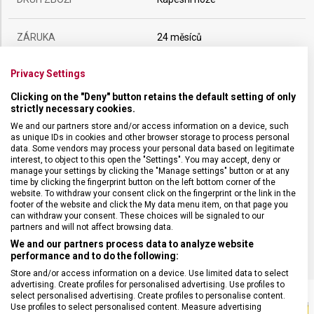
ZÁRUKA
24 měsíců
Privacy Settings
HMOTNOST
21 g
Clicking on the "Deny" button retains the default setting of only
strictly necessary cookies.
POČET FUNKCÍ
7
We and our partners store and/or access information on a device, such
as unique IDs in cookies and other browser storage to process personal
data. Some vendors may process your personal data based on legitimate
VELIKOST
5,8 x 1,8 cm
interest, to object to this open the "Settings". You may accept, deny or
manage your settings by clicking the "Manage settings" button or at any
time by clicking the fingerprint button on the left bottom corner of the
MATERIÁL
Termoplast
website. To withdraw your consent click on the fingerprint or the link in the
footer of the website and click the My data menu item, on that page you
can withdraw your consent. These choices will be signaled to our
BARVA
Žlutá
partners and will not affect browsing data.
We and our partners process data to analyze website
performance and to do the following:
Store and/or access information on a device. Use limited data to select
advertising. Create profiles for personalised advertising. Use profiles to
select personalised advertising. Create profiles to personalise content.
Use profiles to select personalised content. Measure advertising