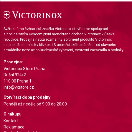
Functional
Advertising
Světoznámá švýcarská značka Victorinox otevřela ve spolupráci
s hodinářstvím Koscom první monobrand obchod Victorinox v České
republice. Prodejna nabízí rozmanitý sortiment produktů Victorinox
na prestižním místě v blízkosti Staroměstského náměstí; od slavného
armádního nože až po kuchyňské vybavení, cestovní zavazadla a hodinky.
Prodejna:
Victorinox Store Praha
Dušní 924/2
110 00 Praha 1
info@vxstore.cz
Otevírací doba prodejny:
Pondělí až neděle od 9:00 do 20:00
O nákupu
Kontakt
Reklamace