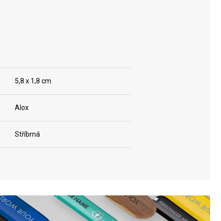
5,8 x 1,8 cm
Alox
Stříbrná