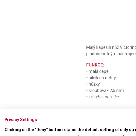
Malý kapesní nůž Victorin
plnohodnotným nástroje
FUNKCE:
• malá čepel
• pilník na nehty
• nůžky
• šroubovák 2,5 mm
• kroužek na klíče
Privacy Settings
Clicking on the "Deny" button retains the default setting of only st