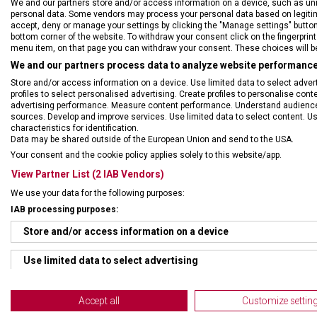
We and our partners store and/or access information on a device, such as un
personal data. Some vendors may process your personal data based on legitimat
accept, deny or manage your settings by clicking the "Manage settings" button or
bottom corner of the website. To withdraw your consent click on the fingerprint 
menu item, on that page you can withdraw your consent. These choices will be 
We and our partners process data to analyze website performance 
Store and/or access information on a device. Use limited data to select adverti
profiles to select personalised advertising. Create profiles to personalise con
DRUH ZBOŽÍ
Kape
advertising performance. Measure content performance. Understand audiences 
sources. Develop and improve services. Use limited data to select content. U
characteristics for identification.
Data may be shared outside of the European Union and send to the USA.
ZÁRUKA
24 m
Your consent and the cookie policy applies solely to this website/app.
View Partner List (2 IAB Vendors)
HMOTNOST
17,2
We use your data for the following purposes:
IAB processing purposes:
POČET FUNKCÍ
5
Store and/or access information on a device
Use limited data to select advertising
Create profiles for personalised advertising
Accept all
Customize settin