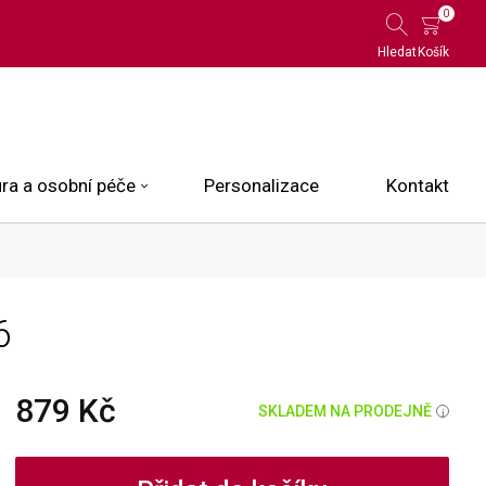
0
Hledat
Košík
ra a osobní péče
Personalizace
Kontakt
 Limited Edition
6
N.O.X.
ce
879 Kč
SKLADEM NA PRODEJNĚ
i