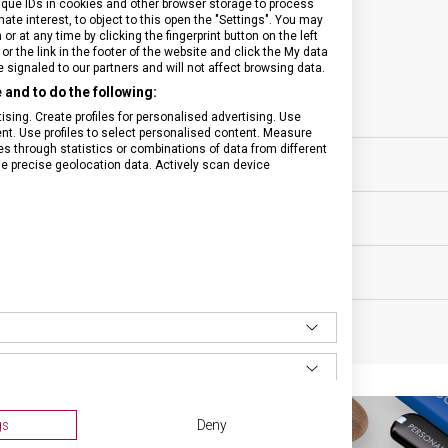
ique IDs in cookies and other browser storage to process
e interest, to object to this open the "Settings". You may
SPECIFIKACE PRODUKTU
 at any time by clicking the fingerprint button on the left
or the link in the footer of the website and click the My data
signaled to our partners and will not affect browsing data.
and to do the following:
sing. Create profiles for personalised advertising. Use
tent. Use profiles to select personalised content. Measure
sní nože
through statistics or combinations of data from different
VELIKOST
se precise geolocation data. Actively scan device
ěsíců
MATERIÁL
 g
BARVA
gs
Deny