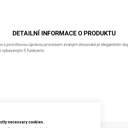
COLORS
COLORS
LIMITED
FRESH
SWEET
EDITION
PEACH
BERRY
2026
GLACIAL
BLUE
DETAILNÍ INFORMACE O PRODUKTU
ox s povrchovou úpravou procesem zvaným eloxování je elegantním dopl
m vybaveným 5 funkcemi.
rictly necessary cookies.