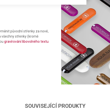
měnit původní střenky za nové,
Na všechny střenky (kromě
žbu
gravírování libovolného textu
ta from different sources
SOUVISEJÍCÍ PRODUKTY