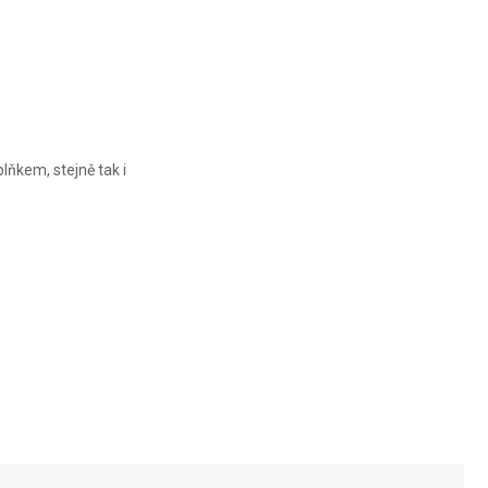
ALOX
ALOX
ALOX
ňkem, stejně tak i