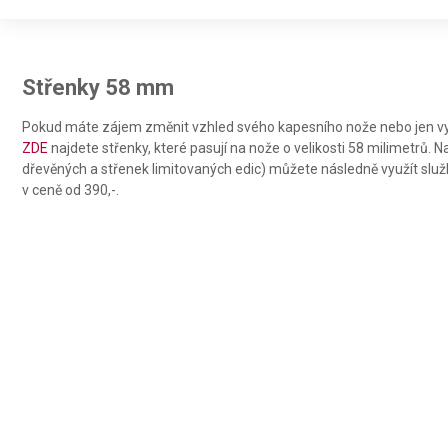
Use profiles to select personalised advertising
Create profiles to personalise content
Střenky 58 mm
Use profiles to select personalised content
Measure advertising performance
Pokud máte zájem změnit vzhled svého kapesního nože nebo jen vy
ZDE
najdete střenky, které pasují na nože o velikosti 58 milimetrů. 
Measure content performance
dřevěných a střenek limitovaných edic) můžete následně využít slu
v ceně od 390,-.
Understand audiences through statistics or combinations of da
Develop and improve services
Use limited data to select content
IAB Special Features:
Use precise geolocation data
Identify devices based on information actively requested
Non-IAB processing purposes: