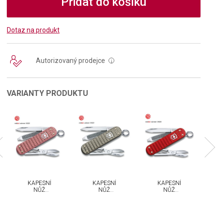
Přidat do košíku
Dotaz na produkt
Autorizovaný prodejce
i
VARIANTY PRODUKTU
KAPESNÍ
KAPESNÍ
KAPESNÍ
NŮŽ
NŮŽ
NŮŽ
VICTORINOX
VICTORINOX
VICTORINOX
CLASSIC SD
CLASSIC SD
CLASSIC SD
PRECIOUS
PRECIOUS
PRECIOUS